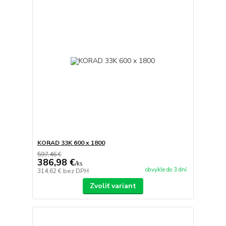
KORAD 33K 600 x 1800
597,46 €
386,98 €
/
ks
obvykle do 3 dní
314,62 €
bez DPH
Zvoliť variant