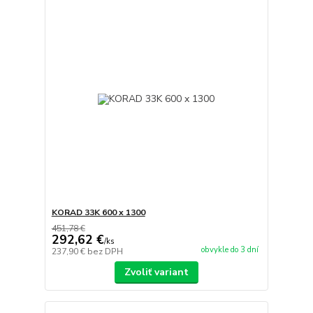
KORAD 33K 600 x 1300
451,78 €
292,62 €
/
ks
obvykle do 3 dní
237,90 €
bez DPH
Zvoliť variant