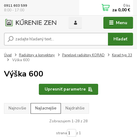
0
ks
0911 603 599
za
0,00 €
8:00 - 17:00
Menu
Hľadať
Úvod
Radiátory a konvektory
Panelové radiátory KORAD
Korad typ 33
Výška 600
Výška 600
Upresniť parametre
Najnovšie
Najlacnejšie
Najdrahšie
Zobrazujem 1-28 z 28
strana
z 1