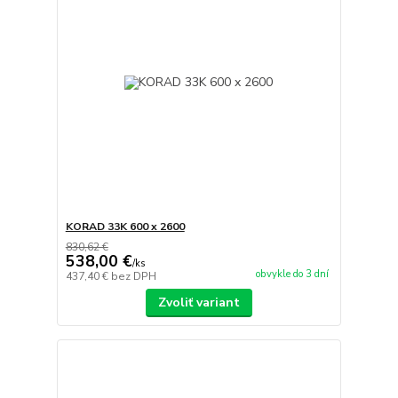
KORAD 33K 600 x 2600
830,62 €
538,00 €
/
ks
obvykle do 3 dní
437,40 €
bez DPH
Zvoliť variant