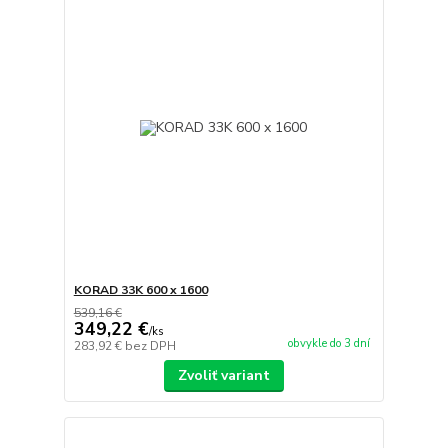
KORAD 33K 600 x 1600
539,16 €
349,22 €
/
ks
obvykle do 3 dní
283,92 €
bez DPH
Zvoliť variant