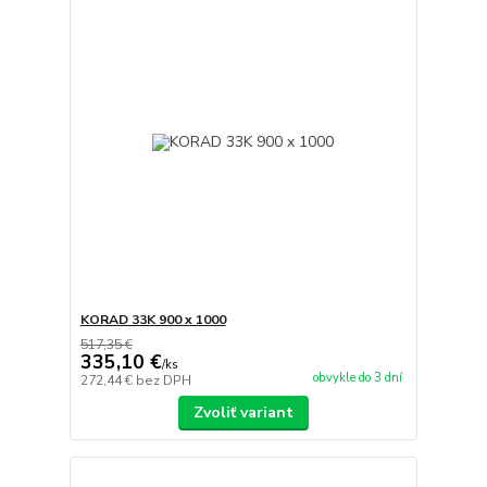
KORAD 33K 900 x 1000
517,35 €
335,10 €
/
ks
obvykle do 3 dní
272,44 €
bez DPH
Zvoliť variant