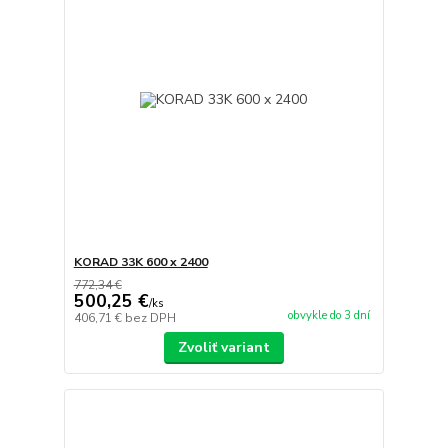
KORAD 33K 600 x 2400
772,34 €
500,25 €
/
ks
obvykle do 3 dní
406,71 €
bez DPH
Zvoliť variant