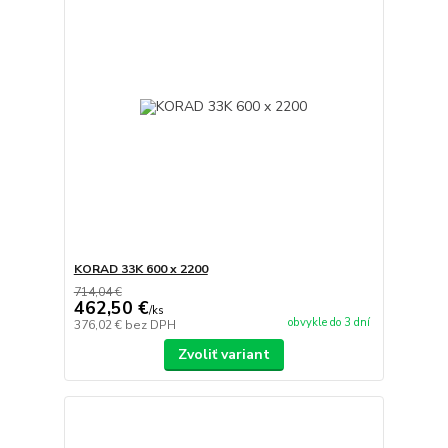
KORAD 33K 600 x 2200
714,04 €
462,50 €
/
ks
obvykle do 3 dní
376,02 €
bez DPH
Zvoliť variant