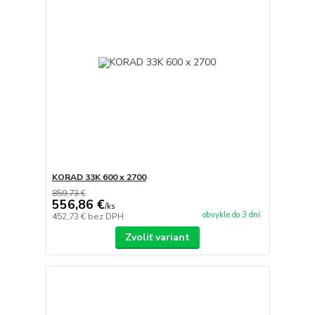
KORAD 33K 600 x 2700
859,73 €
556,86 €
/
ks
obvykle do 3 dní
452,73 €
bez DPH
Zvoliť variant