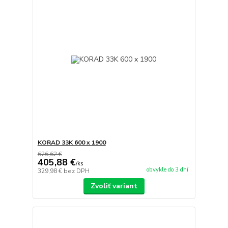
KORAD 33K 600 x 1900
626,62 €
405,88 €
/
ks
obvykle do 3 dní
329,98 €
bez DPH
Zvoliť variant