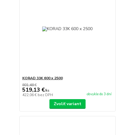
KORAD 33K 600 x 2500
801,48 €
519,13 €
/
ks
obvykle do 3 dní
422,06 €
bez DPH
Zvoliť variant