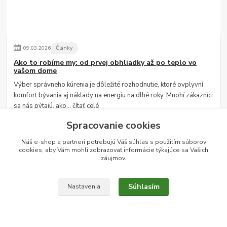
09
.
03
.
2026
Články
Ako to robíme my: od prvej obhliadky až po teplo vo
vašom dome
Výber správneho kúrenia je dôležité rozhodnutie, ktoré ovplyvní
komfort bývania aj náklady na energiu na dlhé roky. Mnohí zákazníci
sa nás pýtajú, ako...
čítať celé
Spracovanie cookies
Náš e-shop a partneri potrebujú Váš
súhlas
s použitím súborov
cookies, aby Vám mohli zobrazovať informácie týkajúce sa Vašich
záujmov.
Súhlasím
Nastavenia
24
.
02
.
2025
Články