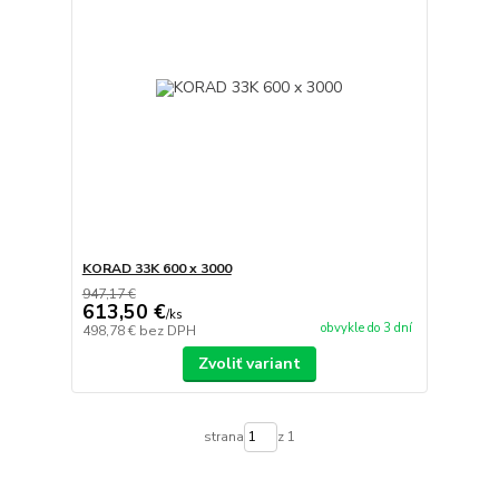
KORAD 33K 600 x 3000
947,17 €
613,50 €
/
ks
obvykle do 3 dní
498,78 €
bez DPH
Zvoliť variant
strana
z 1