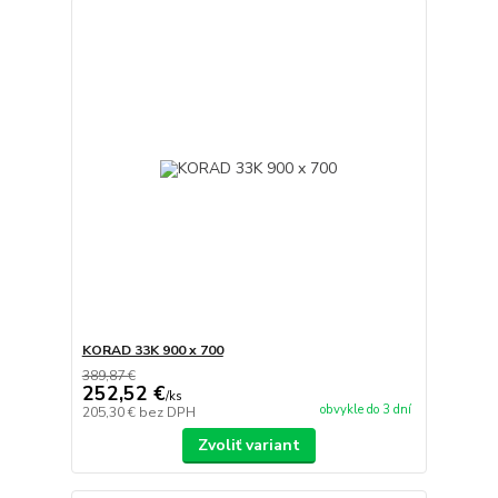
KORAD 33K 900 x 700
389,87 €
252,52 €
/
ks
obvykle do 3 dní
205,30 €
bez DPH
Zvoliť variant