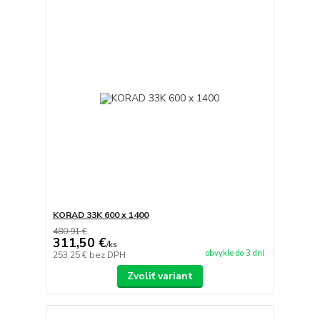
KORAD 33K 600 x 1400
480,91 €
311,50 €
/
ks
obvykle do 3 dní
253,25 €
bez DPH
Zvoliť variant