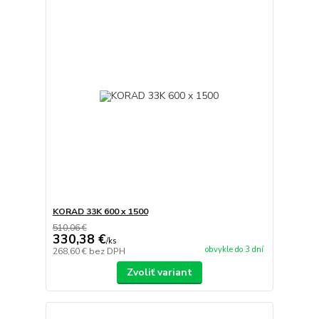
KORAD 33K 600 x 1500
510,06 €
330,38 €
/
ks
obvykle do 3 dní
268,60 €
bez DPH
Zvoliť variant