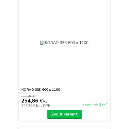
KORAD 33K 600 x 1100
393,48 €
254,86 €
/
ks
obvykle do 3 dní
207,20 €
bez DPH
Zvoliť variant