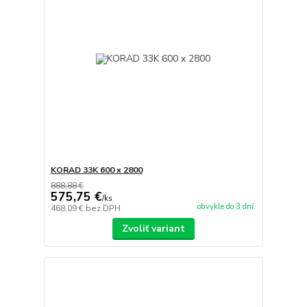
KORAD 33K 600 x 2800
888,88 €
575,75 €
/
ks
obvykle do 3 dní
468,09 €
bez DPH
Zvoliť variant