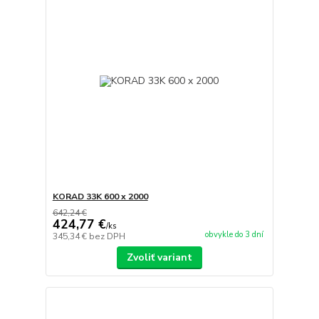
KORAD 33K 600 x 2000
642,24 €
424,77 €
/
ks
obvykle do 3 dní
345,34 €
bez DPH
Zvoliť variant