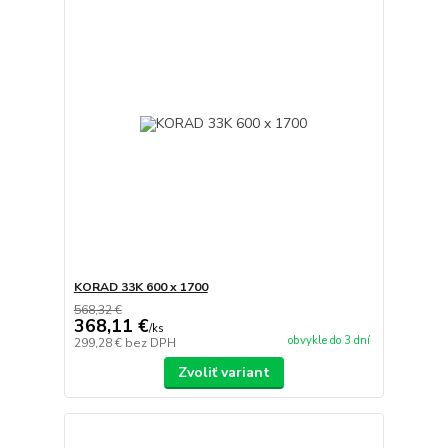
KORAD 33K 600 x 1700
568,32 €
368,11 €
/
ks
obvykle do 3 dní
299,28 €
bez DPH
Zvoliť variant