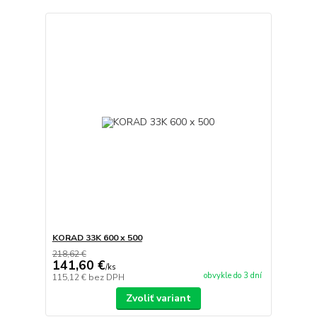
KORAD 33K 600 x 500
218,62 €
141,60 €
/
ks
obvykle do 3 dní
115,12 €
bez DPH
Zvoliť variant