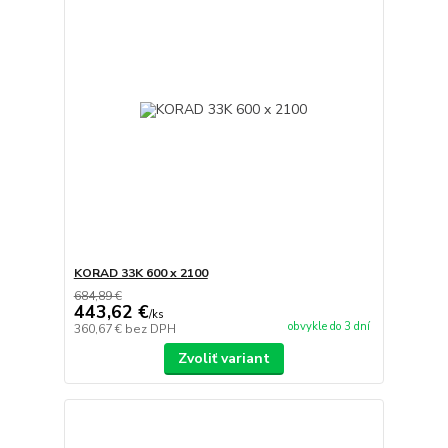
KORAD 33K 600 x 2100
684,89 €
443,62 €
/
ks
obvykle do 3 dní
360,67 €
bez DPH
Zvoliť variant