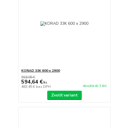
KORAD 33K 600 x 2900
918,05 €
594,64 €
/
ks
obvykle do 3 dní
483,45 €
bez DPH
Zvoliť variant