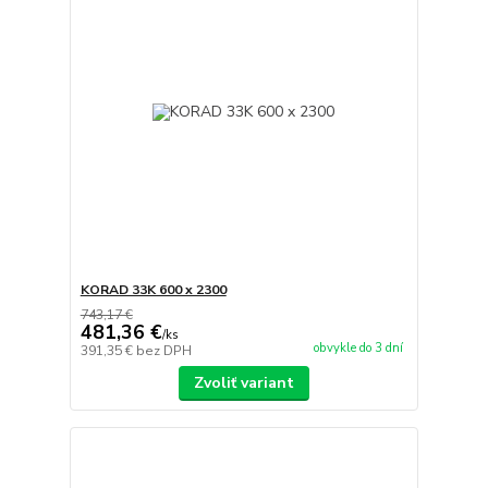
KORAD 33K 600 x 2300
743,17 €
481,36 €
/
ks
obvykle do 3 dní
391,35 €
bez DPH
Zvoliť variant