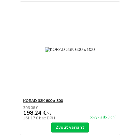
KORAD 33K 600 x 800
306,06 €
198,24 €
/
ks
obvykle do 3 dní
161,17 €
bez DPH
Zvoliť variant