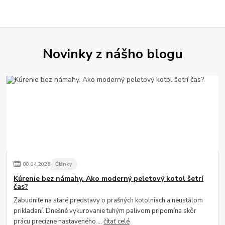
Novinky z nášho blogu
08
.
04
.
2026
Články
Kúrenie bez námahy. Ako moderný peletový kotol šetrí
čas?
Zabudnite na staré predstavy o prašných kotolniach a neustálom
prikladaní. Dnešné vykurovanie tuhým palivom pripomína skôr
prácu precízne nastaveného ...
čítať celé