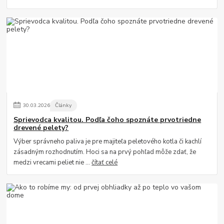
30
.
03
.
2026
Články
Sprievodca kvalitou. Podľa čoho spoznáte prvotriedne
drevené pelety?
Výber správneho paliva je pre majiteľa peletového kotla či kachlí
zásadným rozhodnutím. Hoci sa na prvý pohľad môže zdať, že
medzi vrecami peliet nie ...
čítať celé