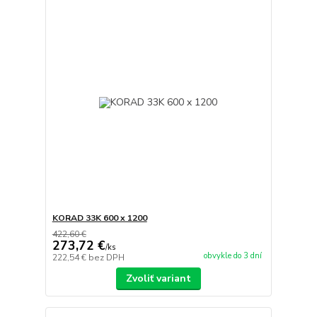
KORAD 33K 600 x 1200
422,60 €
273,72 €
/
ks
obvykle do 3 dní
222,54 €
bez DPH
Zvoliť variant