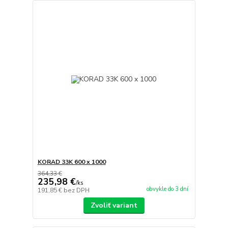
KORAD 33K 600 x 1000
364,33 €
235,98 €
/
ks
obvykle do 3 dní
191,85 €
bez DPH
Zvoliť variant