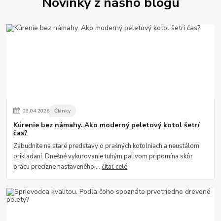
Novinky z nášho blogu
08
.
04
.
2026
Články
Kúrenie bez námahy. Ako moderný peletový kotol šetrí
čas?
Zabudnite na staré predstavy o prašných kotolniach a neustálom
prikladaní. Dnešné vykurovanie tuhým palivom pripomína skôr
prácu precízne nastaveného ...
čítať celé