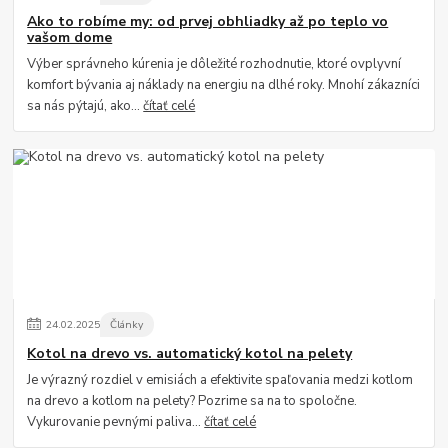
Ako to robíme my: od prvej obhliadky až po teplo vo
vašom dome
Výber správneho kúrenia je dôležité rozhodnutie, ktoré ovplyvní
komfort bývania aj náklady na energiu na dlhé roky. Mnohí zákazníci
sa nás pýtajú, ako...
čítať celé
24
.
02
.
2025
Články
Kotol na drevo vs. automatický kotol na pelety
Je výrazný rozdiel v emisiách a efektivite spaľovania medzi kotlom
na drevo a kotlom na pelety? Pozrime sa na to spoločne.
Vykurovanie pevnými paliva...
čítať celé