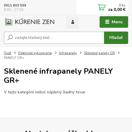
0
ks
0911 603 599
za
0,00 €
8:00 - 17:00
Menu
Hľadať
Úvod
Elektrické vykurovanie
Infrapanely
Sklenené panely GR
PANELY GR+
Sklenené infrapanely PANELY
GR+
V tejto kategórii nebol nájdený žiadny tovar.