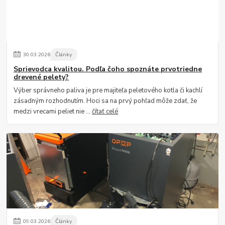
30
.
03
.
2026
Články
Sprievodca kvalitou. Podľa čoho spoznáte prvotriedne
drevené pelety?
Výber správneho paliva je pre majiteľa peletového kotla či kachlí
zásadným rozhodnutím. Hoci sa na prvý pohľad môže zdať, že
medzi vrecami peliet nie ...
čítať celé
09
.
03
.
2026
Články