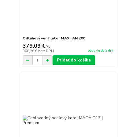
Odťahový ventilátor MAX FAN 200
379,09 €
/
ks
obvykle do 3 dní
308,20 €
bez DPH
Pridať do košíka