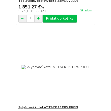
Teplovodný oceľový kotol MAGA VIA D5
1 851,27 €
/
ks
Skladom
1 505,10 €
bez DPH
Pridať do košíka
Splyňovací kotol ATTACK 15 DPX PROFI