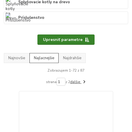
Splyňovacie kotly na drevo
Príslušenstvo
Upresniť parametre
Najnovšie
Najlacnejšie
Najdrahšie
Zobrazujem 1-72 z 87
strana
z 2
ďalšie