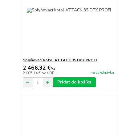
Splyňovací kotol ATTACK 35 DPX PROFI
2 466,32 €
/
ks
na objednávku
2 005,14 €
bez DPH
Pridať do košíka