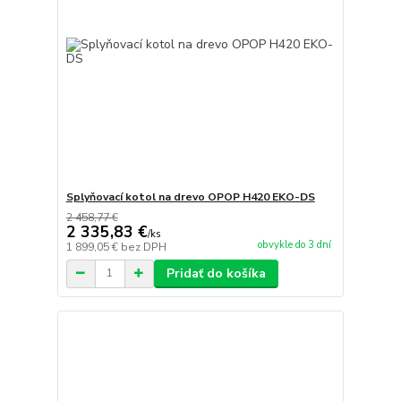
Splyňovací kotol na drevo OPOP H420 EKO-DS
2 458,77 €
2 335,83 €
/
ks
obvykle do 3 dní
1 899,05 €
bez DPH
Pridať do košíka