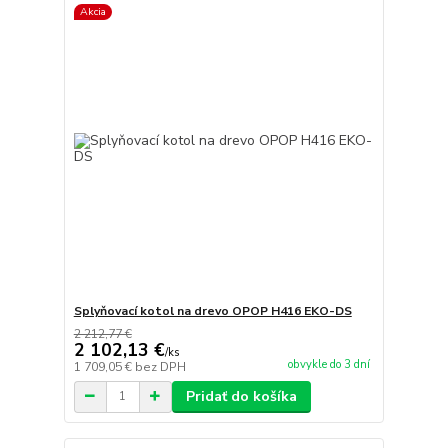
Akcia
Splyňovací kotol na drevo OPOP H416 EKO-DS
2 212,77 €
2 102,13 €
/
ks
obvykle do 3 dní
1 709,05 €
bez DPH
Pridať do košíka