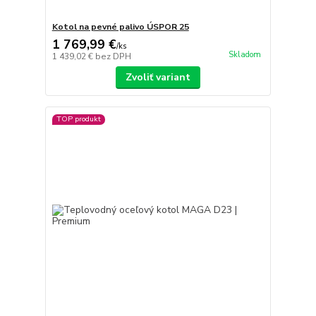
Kotol na pevné palivo ÚSPOR 25
1 769,99 €
/
ks
Skladom
1 439,02 €
bez DPH
Zvoliť variant
TOP produkt