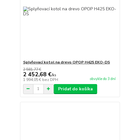
Splyňovací kotol na drevo OPOP H425 EKO-DS
2 581,77 €
2 452,68 €
/
ks
obvykle do 3 dní
1 994,05 €
bez DPH
Pridať do košíka