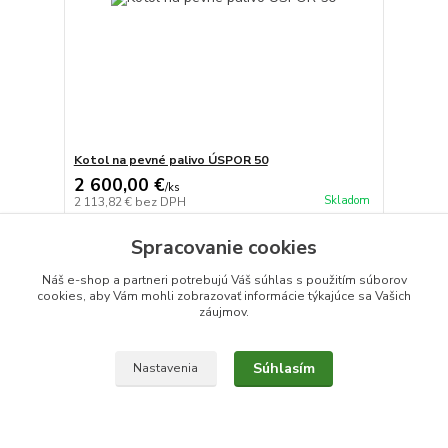
Kotol na pevné palivo ÚSPOR 50
2 600,00 €
/
ks
Skladom
2 113,82 €
bez DPH
Zvoliť variant
Spracovanie cookies
Náš e-shop a partneri potrebujú Váš
súhlas
s použitím súborov
cookies, aby Vám mohli zobrazovať informácie týkajúce sa Vašich
záujmov.
Súhlasím
Nastavenia