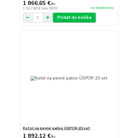
1 866,65 €
/
ks
na objednávku
1 517,60 €
bez DPH
Pridať do košíka
Kotol na pevné palivo ÚSPOR 20 set
1 892,12 €
/
ks