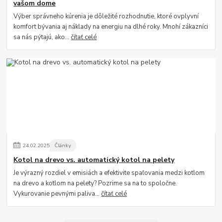
vašom dome
Výber správneho kúrenia je dôležité rozhodnutie, ktoré ovplyvní
komfort bývania aj náklady na energiu na dlhé roky. Mnohí zákazníci
sa nás pýtajú, ako...
čítať celé
24
.
02
.
2025
Články
Kotol na drevo vs. automatický kotol na pelety
Je výrazný rozdiel v emisiách a efektivite spaľovania medzi kotlom
na drevo a kotlom na pelety? Pozrime sa na to spoločne.
Vykurovanie pevnými paliva...
čítať celé