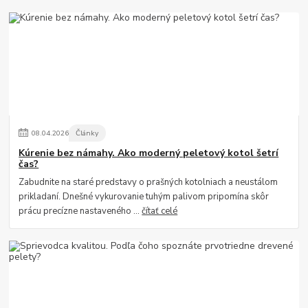
08
.
04
.
2026
Články
Kúrenie bez námahy. Ako moderný peletový kotol šetrí
čas?
Zabudnite na staré predstavy o prašných kotolniach a neustálom
prikladaní. Dnešné vykurovanie tuhým palivom pripomína skôr
prácu precízne nastaveného ...
čítať celé