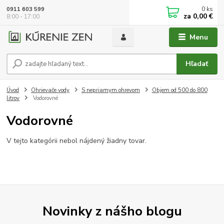
0
ks
0911 603 599
za
0,00 €
8:00 - 17:00
Menu
Hľadať
Úvod
Ohrievače vody
S nepriamym ohrevom
Objem od 500 do 800
litrov
Vodorovné
Vodorovné
V tejto kategórii nebol nájdený žiadny tovar.
Novinky z nášho blogu