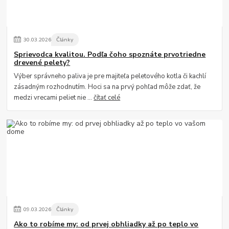
30
.
03
.
2026
Články
Sprievodca kvalitou. Podľa čoho spoznáte prvotriedne
drevené pelety?
Výber správneho paliva je pre majiteľa peletového kotla či kachlí
zásadným rozhodnutím. Hoci sa na prvý pohľad môže zdať, že
medzi vrecami peliet nie ...
čítať celé
09
.
03
.
2026
Články
Ako to robíme my: od prvej obhliadky až po teplo vo