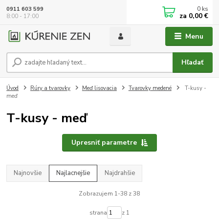
0
ks
0911 603 599
za
0,00 €
8:00 - 17:00
Menu
Hľadať
Úvod
Rúry a tvarovky
Meď lisovacia
Tvarovky medené
T-kusy -
meď
T-kusy - meď
Upresniť parametre
Najnovšie
Najlacnejšie
Najdrahšie
Zobrazujem 1-38 z 38
strana
z 1