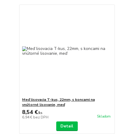
Meď lisovacia T-kus, 22mm, s koncami na
vnútorné lisovanie, meď
8,54 €
/
ks
Skladom
6,94 €
bez DPH
Detail