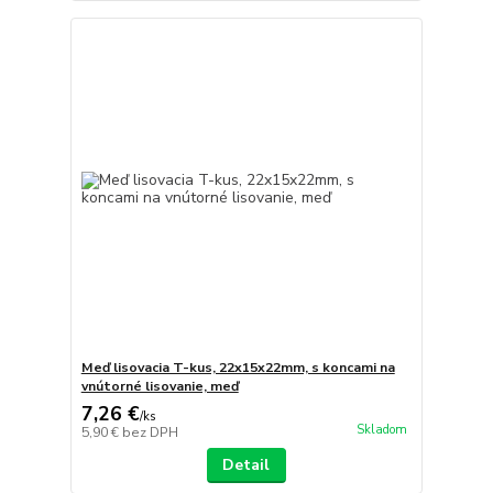
Meď lisovacia T-kus, 22x15x22mm, s koncami na
vnútorné lisovanie, meď
7,26 €
/
ks
Skladom
5,90 €
bez DPH
Detail