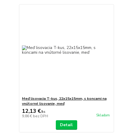
Meď lisovacia T-kus, 22x15x15mm, s koncami na
vnútorné lisovanie, meď
12,13 €
/
ks
Skladom
9,86 €
bez DPH
Detail