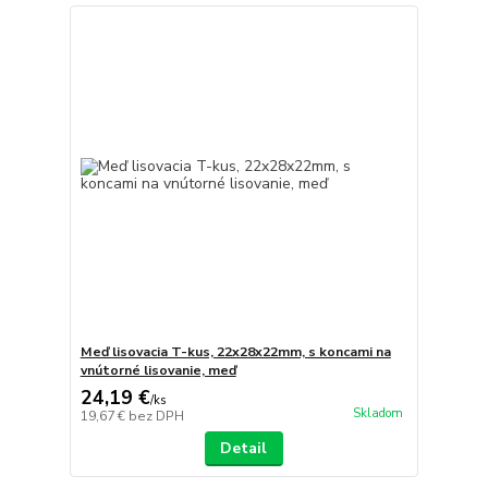
Meď lisovacia T-kus, 22x28x22mm, s koncami na
vnútorné lisovanie, meď
24,19 €
/
ks
Skladom
19,67 €
bez DPH
Detail