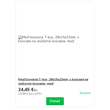
Meď lisovacia T-kus, 28x15x22mm, s koncami na
vnútorné lisovanie, meď
24,45 €
/
ks
Skladom
19,88 €
bez DPH
Detail