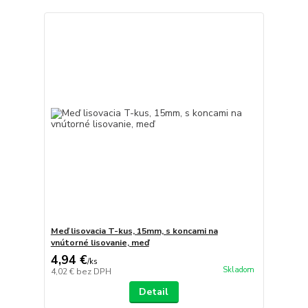
Meď lisovacia T-kus, 15mm, s koncami na
vnútorné lisovanie, meď
4,94 €
/
ks
Skladom
4,02 €
bez DPH
Detail