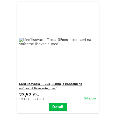
Meď lisovacia T-kus, 35mm, s koncami na
vnútorné lisovanie, meď
23,52 €
/
ks
Skladom
19,12 €
bez DPH
Detail