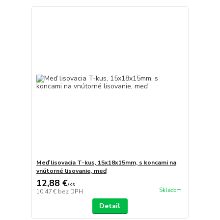
Meď lisovacia T-kus, 15x18x15mm, s koncami na
vnútorné lisovanie, meď
12,88 €
/
ks
Skladom
10,47 €
bez DPH
Detail