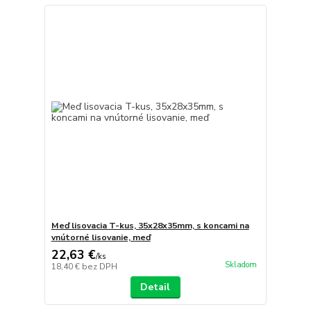
Meď lisovacia T-kus, 35x28x35mm, s koncami na
vnútorné lisovanie, meď
22,63 €
/
ks
Skladom
18,40 €
bez DPH
Detail