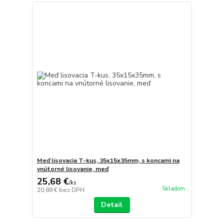
Meď lisovacia T-kus, 35x15x35mm, s koncami na
vnútorné lisovanie, meď
25,68 €
/
ks
Skladom
20,88 €
bez DPH
Detail