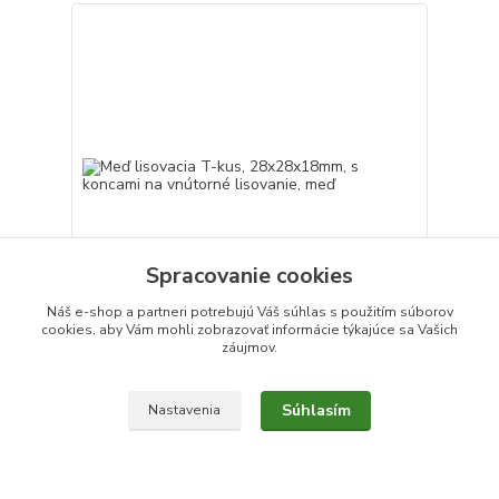
Spracovanie cookies
Náš e-shop a partneri potrebujú Váš
súhlas
s použitím súborov
cookies, aby Vám mohli zobrazovať informácie týkajúce sa Vašich
záujmov.
Meď lisovacia T-kus, 28x28x18mm, s koncami na
vnútorné lisovanie, meď
25,73 €
/
ks
Súhlasím
Nastavenia
Skladom
20,92 €
bez DPH
Detail