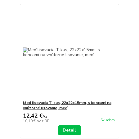
Meď lisovacia T-kus, 22x22x15mm, s koncami na
vnútorné lisovanie, meď
12,42 €
/
ks
Skladom
10,10 €
bez DPH
Detail