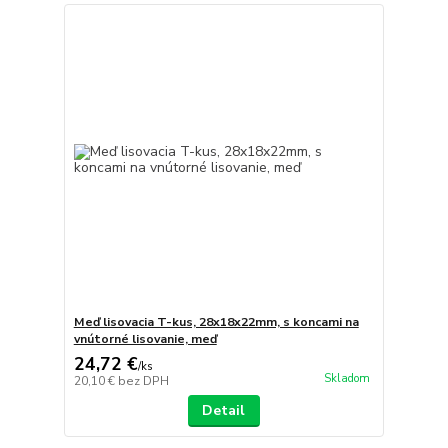
Meď lisovacia T-kus, 28x18x22mm, s koncami na
vnútorné lisovanie, meď
24,72 €
/
ks
Skladom
20,10 €
bez DPH
Detail