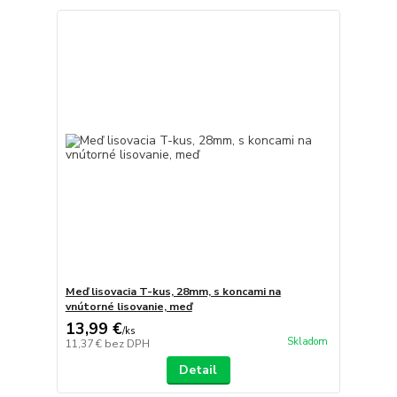
Meď lisovacia T-kus, 28mm, s koncami na
vnútorné lisovanie, meď
13,99 €
/
ks
Skladom
11,37 €
bez DPH
Detail