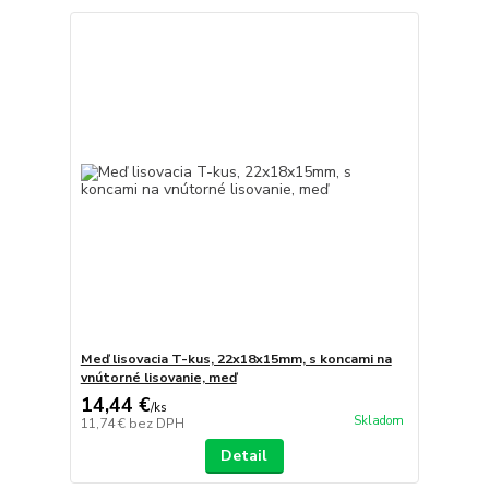
Meď lisovacia T-kus, 22x18x15mm, s koncami na
vnútorné lisovanie, meď
14,44 €
/
ks
Skladom
11,74 €
bez DPH
Detail