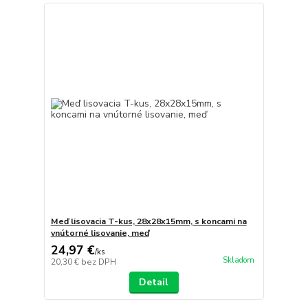
Meď lisovacia T-kus, 28x28x15mm, s koncami na
vnútorné lisovanie, meď
24,97 €
/
ks
Skladom
20,30 €
bez DPH
Detail