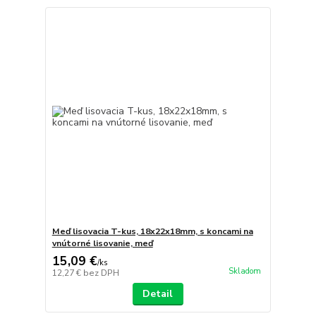
Meď lisovacia T-kus, 18x22x18mm, s koncami na
vnútorné lisovanie, meď
15,09 €
/
ks
Skladom
12,27 €
bez DPH
Detail