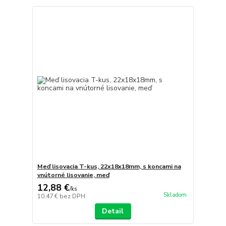
Meď lisovacia T-kus, 22x18x18mm, s koncami na
vnútorné lisovanie, meď
12,88 €
/
ks
Skladom
10,47 €
bez DPH
Detail