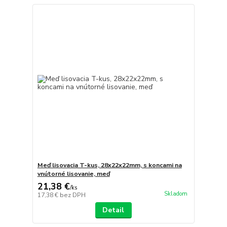
Meď lisovacia T-kus, 28x22x22mm, s koncami na
vnútorné lisovanie, meď
21,38 €
/
ks
Skladom
17,38 €
bez DPH
Detail