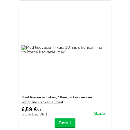
Meď lisovacia T-kus, 18mm, s koncami na
vnútorné lisovanie, meď
6,59 €
/
ks
Skladom
5,36 €
bez DPH
Detail