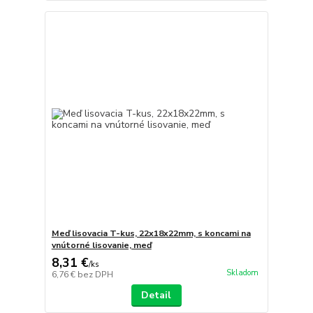
Meď lisovacia T-kus, 22x18x22mm, s koncami na
vnútorné lisovanie, meď
8,31 €
/
ks
Skladom
6,76 €
bez DPH
Detail