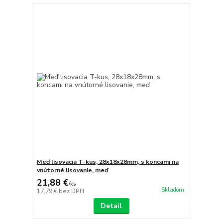
Meď lisovacia T-kus, 28x18x28mm, s koncami na
vnútorné lisovanie, meď
21,88 €
/
ks
Skladom
17,79 €
bez DPH
Detail