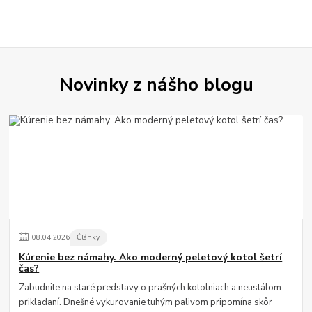
Novinky z nášho blogu
08
.
04
.
2026
Články
Kúrenie bez námahy. Ako moderný peletový kotol šetrí
čas?
Zabudnite na staré predstavy o prašných kotolniach a neustálom
prikladaní. Dnešné vykurovanie tuhým palivom pripomína skôr