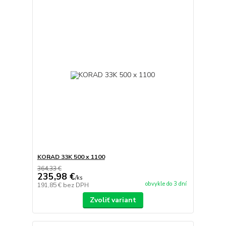
KORAD 33K 500 x 1100
364,33 €
235,98 €
/
ks
obvykle do 3 dní
191,85 €
bez DPH
Zvoliť variant