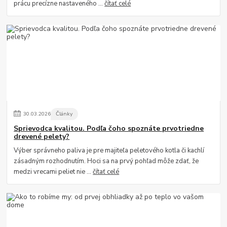
prácu precízne nastaveného ...
čítať celé
30
.
03
.
2026
Články
Sprievodca kvalitou. Podľa čoho spoznáte prvotriedne
drevené pelety?
Výber správneho paliva je pre majiteľa peletového kotla či kachlí
zásadným rozhodnutím. Hoci sa na prvý pohľad môže zdať, že
medzi vrecami peliet nie ...
čítať celé