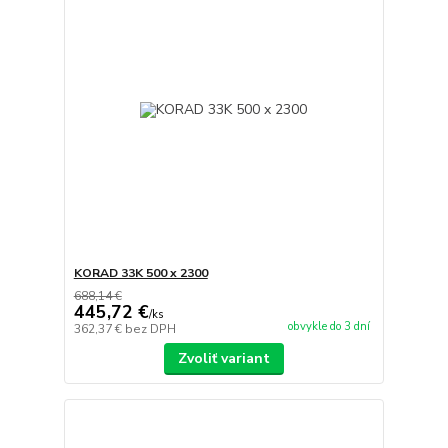
KORAD 33K 500 x 2300
688,14 €
445,72 €
/
ks
obvykle do 3 dní
362,37 €
bez DPH
Zvoliť variant