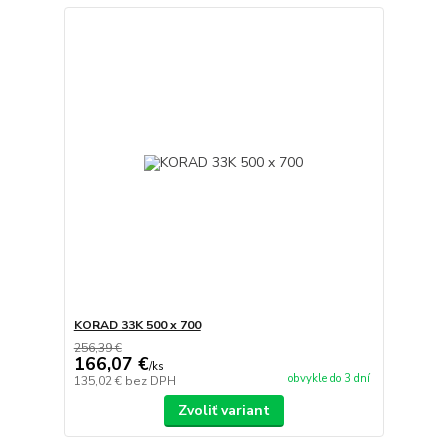
KORAD 33K 500 x 700
256,39 €
166,07 €
/
ks
obvykle do 3 dní
135,02 €
bez DPH
Zvoliť variant