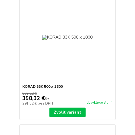
KORAD 33K 500 x 1800
553,22 €
358,32 €
/
ks
obvykle do 3 dní
291,32 €
bez DPH
Zvoliť variant