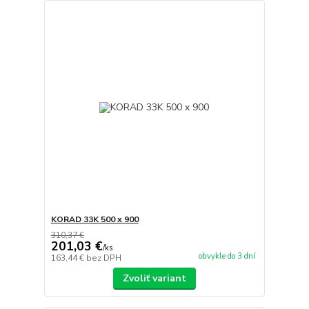
KORAD 33K 500 x 900
310,37 €
201,03 €
/
ks
obvykle do 3 dní
163,44 €
bez DPH
Zvoliť variant