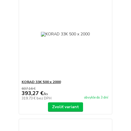
KORAD 33K 500 x 2000
607,16 €
393,27 €
/
ks
obvykle do 3 dní
319,73 €
bez DPH
Zvoliť variant