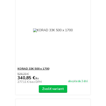
KORAD 33K 500 x 1700
526,23 €
340,85 €
/
ks
obvykle do 3 dní
277,11 €
bez DPH
Zvoliť variant