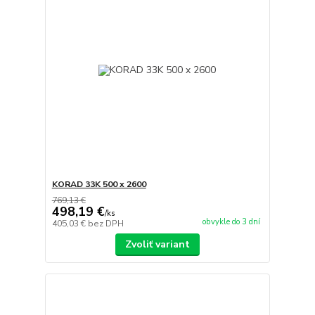
KORAD 33K 500 x 2600
769,13 €
498,19 €
/
ks
obvykle do 3 dní
405,03 €
bez DPH
Zvoliť variant