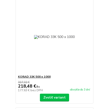
KORAD 33K 500 x 1000
337,32 €
218,48 €
/
ks
obvykle do 3 dní
177,63 €
bez DPH
Zvoliť variant