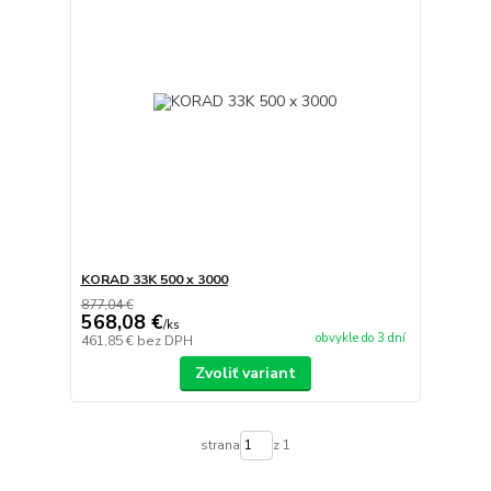
KORAD 33K 500 x 3000
877,04 €
568,08 €
/
ks
obvykle do 3 dní
461,85 €
bez DPH
Zvoliť variant
strana
z 1