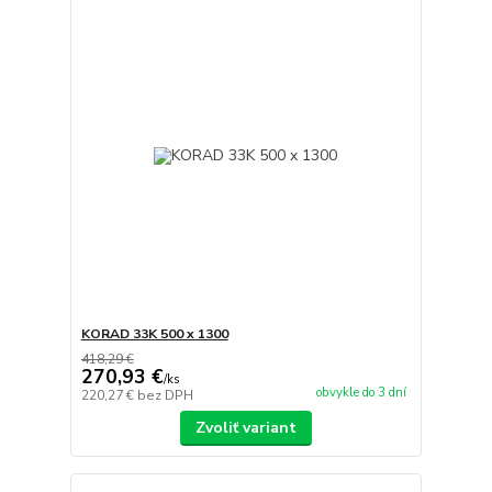
KORAD 33K 500 x 1300
418,29 €
270,93 €
/
ks
obvykle do 3 dní
220,27 €
bez DPH
Zvoliť variant