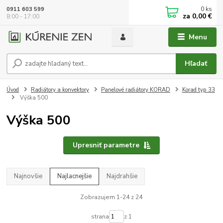
0
ks
0911 603 599
za
0,00 €
8:00 - 17:00
Menu
Hľadať
Úvod
Radiátory a konvektory
Panelové radiátory KORAD
Korad typ 33
Výška 500
Výška 500
Upresniť parametre
Najnovšie
Najlacnejšie
Najdrahšie
Zobrazujem 1-24 z 24
strana
z 1