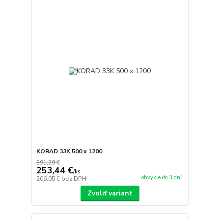
KORAD 33K 500 x 1200
391,29 €
253,44 €
/
ks
obvykle do 3 dní
206,05 €
bez DPH
Zvoliť variant