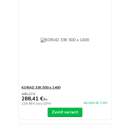
KORAD 33K 500 x 1400
445,27 €
288,41 €
/
ks
obvykle do 3 dní
234,48 €
bez DPH
Zvoliť variant