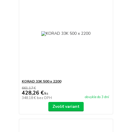
KORAD 33K 500 x 2200
661,17 €
428,26 €
/
ks
obvykle do 3 dní
348,18 €
bez DPH
Zvoliť variant