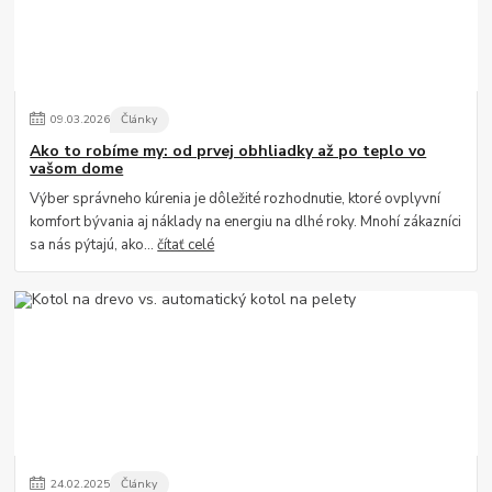
09
.
03
.
2026
Články
Ako to robíme my: od prvej obhliadky až po teplo vo
vašom dome
Výber správneho kúrenia je dôležité rozhodnutie, ktoré ovplyvní
komfort bývania aj náklady na energiu na dlhé roky. Mnohí zákazníci
sa nás pýtajú, ako...
čítať celé
24
.
02
.
2025
Články