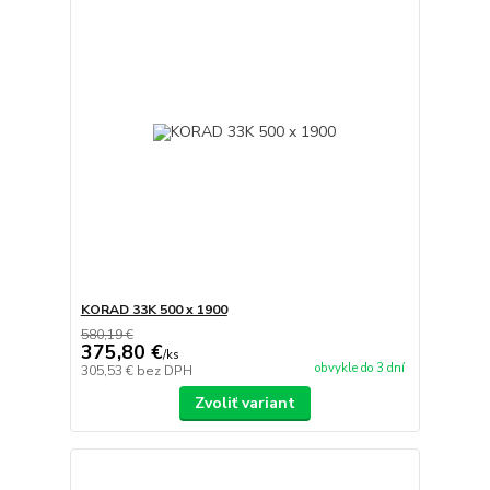
KORAD 33K 500 x 1900
580,19 €
375,80 €
/
ks
obvykle do 3 dní
305,53 €
bez DPH
Zvoliť variant