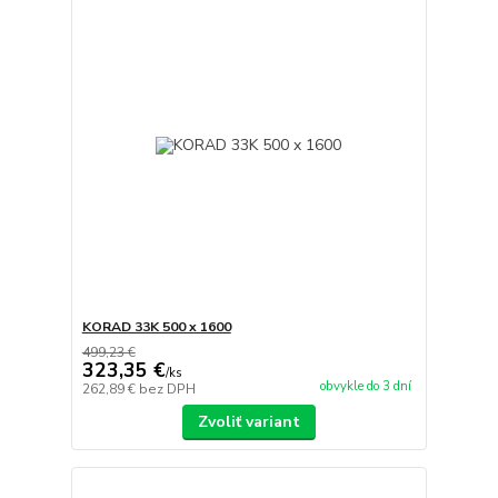
KORAD 33K 500 x 1600
499,23 €
323,35 €
/
ks
obvykle do 3 dní
262,89 €
bez DPH
Zvoliť variant