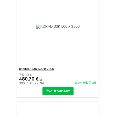
KORAD 33K 500 x 2500
742,13 €
480,70 €
/
ks
obvykle do 3 dní
390,81 €
bez DPH
Zvoliť variant