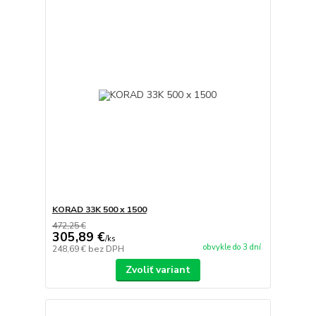
KORAD 33K 500 x 1500
472,25 €
305,89 €
/
ks
obvykle do 3 dní
248,69 €
bez DPH
Zvoliť variant