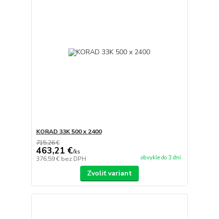
KORAD 33K 500 x 2400
715,26 €
463,21 €
/
ks
obvykle do 3 dní
376,59 €
bez DPH
Zvoliť variant