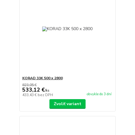
KORAD 33K 500 x 2800
823,05 €
533,12 €
/
ks
obvykle do 3 dní
433,43 €
bez DPH
Zvoliť variant