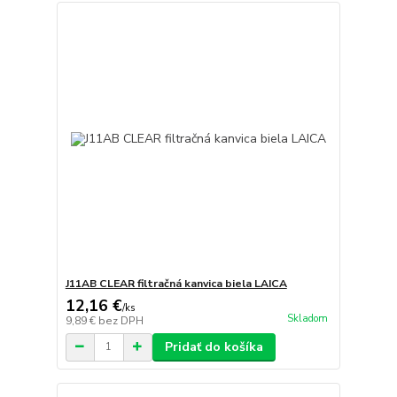
J11AB CLEAR filtračná kanvica biela LAICA
12,16 €
/
ks
Skladom
9,89 €
bez DPH
Pridať do košíka