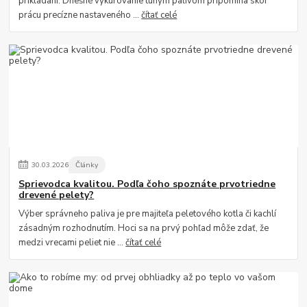
prikladaní. Dnešné vykurovanie tuhým palivom pripomína skôr
prácu precízne nastaveného ...
čítať celé
30
.
03
.
2026
Články
Sprievodca kvalitou. Podľa čoho spoznáte prvotriedne
drevené pelety?
Výber správneho paliva je pre majiteľa peletového kotla či kachlí
zásadným rozhodnutím. Hoci sa na prvý pohľad môže zdať, že
medzi vrecami peliet nie ...
čítať celé