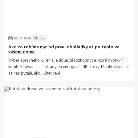
09
.
03
.
2026
Články
Ako to robíme my: od prvej obhliadky až po teplo vo
vašom dome
Výber správneho kúrenia je dôležité rozhodnutie, ktoré ovplyvní
komfort bývania aj náklady na energiu na dlhé roky. Mnohí zákazníci
sa nás pýtajú, ako...
čítať celé