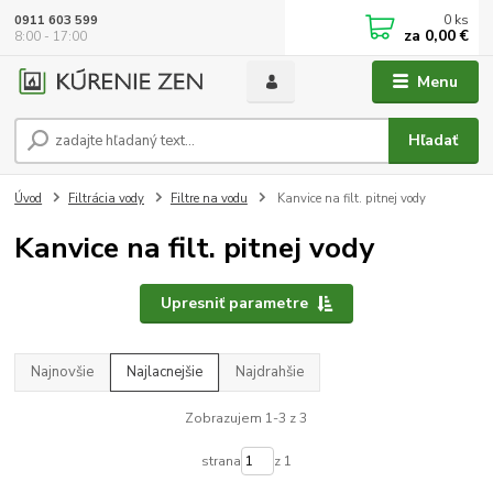
0
ks
0911 603 599
za
0,00 €
8:00 - 17:00
Menu
Hľadať
Úvod
Filtrácia vody
Filtre na vodu
Kanvice na filt. pitnej vody
Kanvice na filt. pitnej vody
Upresniť parametre
Najnovšie
Najlacnejšie
Najdrahšie
Zobrazujem 1-3 z 3
strana
z 1