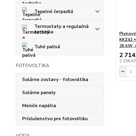
Tepelné čerpadlá
Termostaty a regulačná
technika
Plynov
KKZ42 + 
26 kW, 
Tuhé palivá
2 714
2 206,6
FOTOVOLTIKA
Solárne zostavy - fotovoltika
Solárne panely
Meniče napätia
Príslušenstvo pre fotovoltiku
VODA