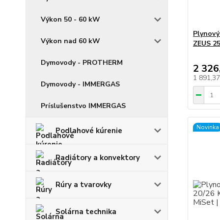
Výkon 50 - 60 kW
Plynov
Výkon nad 60 kW
ZEUS 25
Dymovody - PROTHERM
2 326
1 891,3
Dymovody - IMMERGAS
Príslušenstvo IMMERGAS
Novinka
Podlahové kúrenie
Radiátory a konvektory
Rúry a tvarovky
Solárna technika