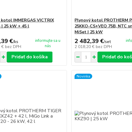
ý kotol IMMERGAS VICTRIX
Plynový kotol PROTHERM
 | 25 kW + 45 l
25KKO-CS+VEQ 75B, NTC sn
MiSet | 25 kW
,39 €
2 482,39 €
informujte sa u
inf
/
ks
/
set
nás
7 €
bez DPH
2 018,20 €
bez DPH
Pridať do košíka
Pridať do koš
Novinka