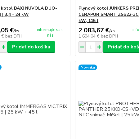
ý kotol BAXI NUVOLA DUO-
Plynový kotol JUNKERS PR
 | 3,4 - 24 kW
CERAPUR SMART ZSB22-3CE 
kW, 115 l
,05 €
2 083,67 €
informujte sa u
inf
/
ks
/
ks
nás
7 €
bez DPH
1 694,04 €
bez DPH
Pridať do košíka
Pridať do koš
Novinka