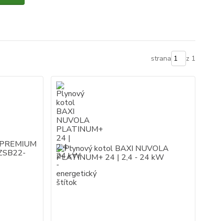
strana
z 1