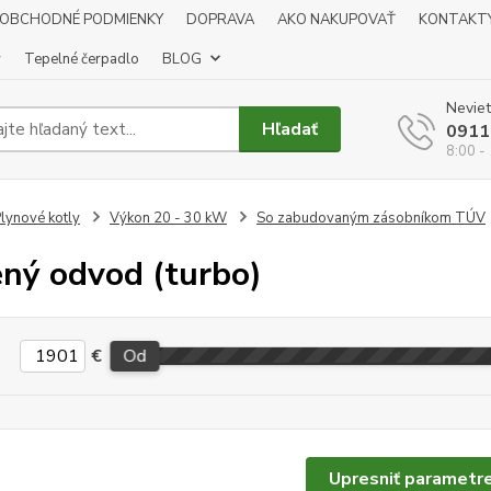
OBCHODNÉ PODMIENKY
DOPRAVA
AKO NAKUPOVAŤ
KONTAKT
y
Tepelné čerpadlo
BLOG
Neviet
Hľadať
0911
8:00 -
lynové kotly
Výkon 20 - 30 kW
So zabudovaným zásobníkom TÚV
ný odvod (turbo)
€
Od
Upresniť parametr