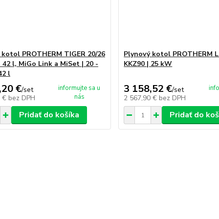
ý kotol PROTHERM TIGER 20/26
Plynový kotol PROTHERM L
42 l, MiGo Link a MiSet | 20 -
KKZ90 | 25 kW
42 l
,20 €
3 158,52 €
informujte sa u
inf
/
set
/
set
nás
7 €
bez DPH
2 567,90 €
bez DPH
Pridať do košíka
Pridať do koš