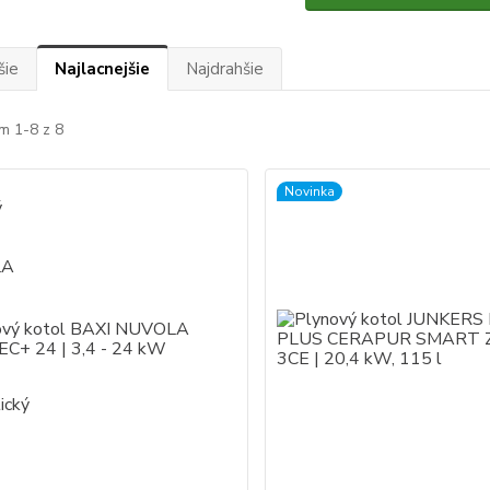
šie
Najlacnejšie
Najdrahšie
m 1-8 z 8
Novinka