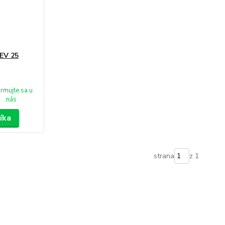
EV 25
ormujte sa u
nás
íka
strana
z 1