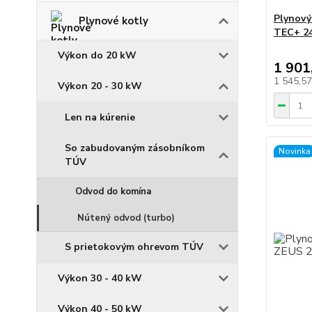
Plynov
Plynové kotly
TEC+ 24
Výkon do 20 kW
1 901
1 545,5
Výkon 20 - 30 kW
Len na kúrenie
So zabudovaným zásobníkom
Novinka
TÚV
Odvod do komína
Nútený odvod (turbo)
S prietokovým ohrevom TÚV
Výkon 30 - 40 kW
Výkon 40 - 50 kW