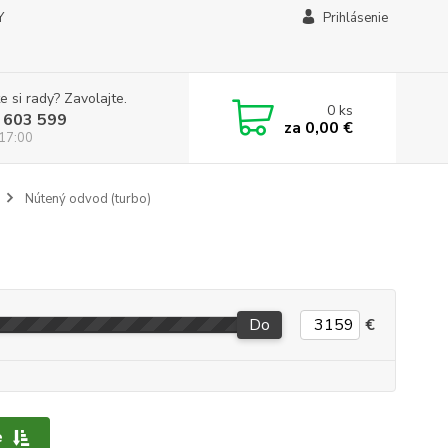
Y
Prihlásenie
e si rady? Zavolajte.
0
ks
 603 599
za
0,00 €
 17:00
Nútený odvod (turbo)
Do
€
e