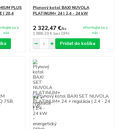
EMIUM PLUS
Plynový kotol BAXI NUVOLA
| 20,4
PLATINUM+ 24 | 2,4 - 24 kW
2 322,47 €
ormujte sa u
informujte sa u
/
ks
nás
nás
1 888,19 €
bez DPH
íka
Pridať do košíka