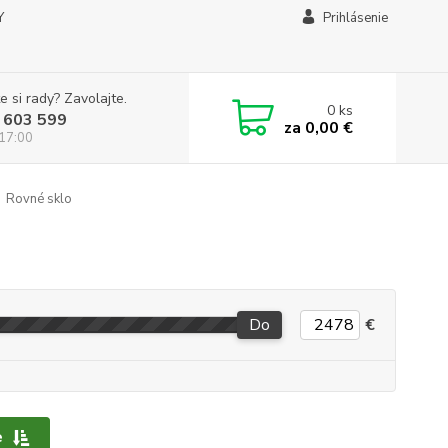
Y
Prihlásenie
e si rady? Zavolajte.
0
ks
 603 599
za
0,00 €
 17:00
Rovné sklo
Do
€
e