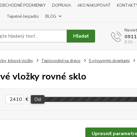
OBCHODNÉ PODMIENKY
DOPRAVA
AKO NAKUPOVAŤ
KONTAKT
y
Tepelné čerpadlo
BLOG
Neviet
Hľadať
0911
8:00 -
rby, krbové vložky
Teplovodné na drevo
S výsuvnými dvierkami
vé vložky rovné sklo
€
Od
Upresniť parametr