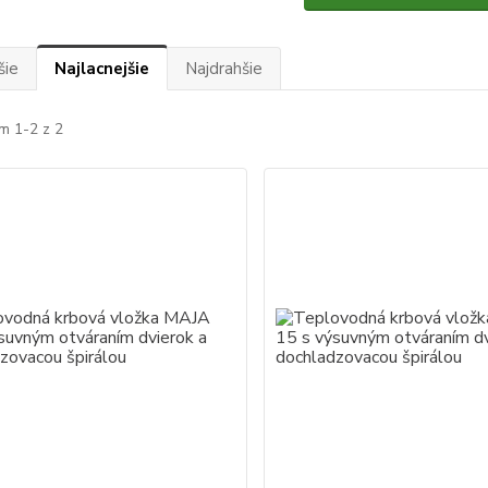
šie
Najlacnejšie
Najdrahšie
m 1-2 z 2