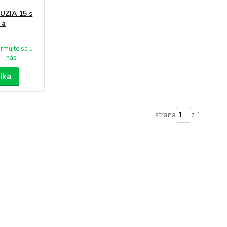
UZIA 15 s
 a
ormujte sa u
nás
íka
strana
z 1