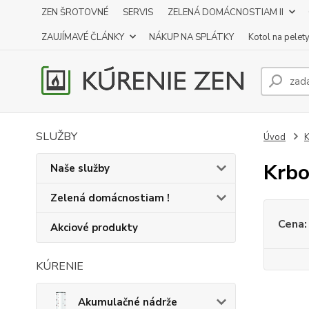
ZEN ŠROTOVNÉ
SERVIS
ZELENÁ DOMÁCNOSTIAM II
ZAUJÍMAVÉ ČLÁNKY
NÁKUP NA SPLÁTKY
Kotol na pelet
SLUŽBY
Úvod
K
Krbo
Naše služby
Zelená domácnostiam !
Cena:
Akciové produkty
KÚRENIE
Akumulačné nádrže