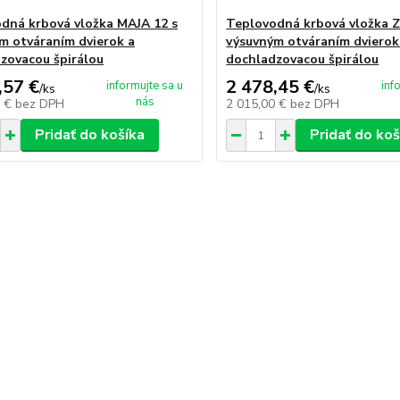
dná krbová vložka MAJA 12 s
Teplovodná krbová vložka Z
m otváraním dvierok a
výsuvným otváraním dvierok
zovacou špirálou
dochladzovacou špirálou
,57 €
2 478,45 €
informujte sa u
inf
/
ks
/
ks
nás
0 €
bez DPH
2 015,00 €
bez DPH
Pridať do košíka
Pridať do koš