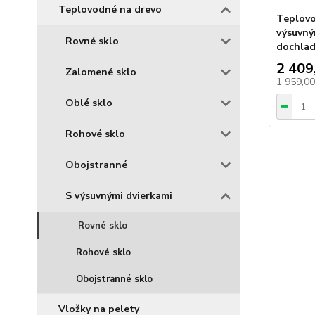
Teplovodné na drevo
Teplovo
výsuvný
Rovné sklo
dochlad
2 409
Zalomené sklo
1 959,0
Oblé sklo
Rohové sklo
Obojstranné
S výsuvnými dvierkami
Rovné sklo
Rohové sklo
Obojstranné sklo
Vložky na pelety