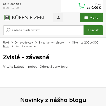
0
ks
0911 603 599
za
0,00 €
8:00 - 17:00
Menu
Hľadať
Úvod
Ohrievače vody
S nepriamym ohrevom
Objem od 200 do 300
litrov
Zvislé - závesné
Zvislé - závesné
V tejto kategórii nebol nájdený žiadny tovar.
Novinky z nášho blogu