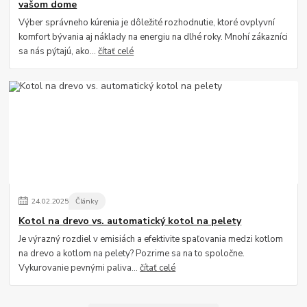
vašom dome
Výber správneho kúrenia je dôležité rozhodnutie, ktoré ovplyvní
komfort bývania aj náklady na energiu na dlhé roky. Mnohí zákazníci
sa nás pýtajú, ako...
čítať celé
24
.
02
.
2025
Články
Kotol na drevo vs. automatický kotol na pelety
Je výrazný rozdiel v emisiách a efektivite spaľovania medzi kotlom
na drevo a kotlom na pelety? Pozrime sa na to spoločne.
Vykurovanie pevnými paliva...
čítať celé