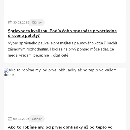
30
.
03
.
2026
Články
Sprievodca kvalitou. Podľa čoho spoznáte prvotriedne
drevené pelety?
Výber správneho paliva je pre majiteľa peletového kotla či kachlí
zásadným rozhodnutím. Hoci sa na prvý pohľad môže zdať, že
medzi vrecami peliet nie ...
čítať celé
09
.
03
.
2026
Články
Ako to robíme my: od prvej obhliadky až po teplo vo