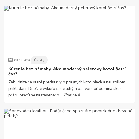
08
.
04
.
2026
Články
Kúrenie bez námahy. Ako moderný peletový kotol šetrí
čas?
Zabudnite na staré predstavy o prašných kotolniach a neustálom
prikladaní. Dnešné vykurovanie tuhým palivom pripomína skôr
prácu precízne nastaveného ...
čítať celé