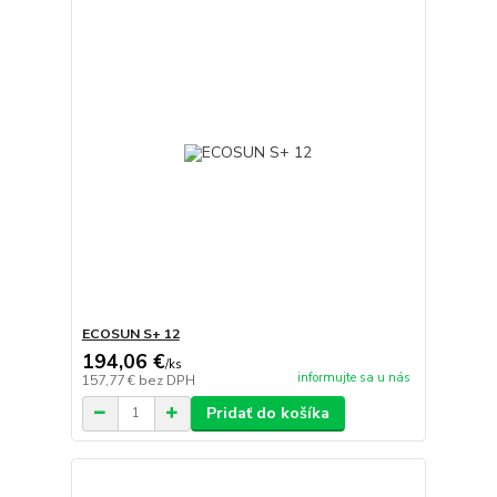
ECOSUN S+ 12
194,06 €
/
ks
informujte sa u nás
157,77 €
bez DPH
Pridať do košíka