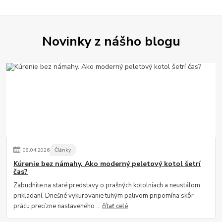
Novinky z nášho blogu
08
.
04
.
2026
Články
Kúrenie bez námahy. Ako moderný peletový kotol šetrí
čas?
Zabudnite na staré predstavy o prašných kotolniach a neustálom
prikladaní. Dnešné vykurovanie tuhým palivom pripomína skôr
prácu precízne nastaveného ...
čítať celé