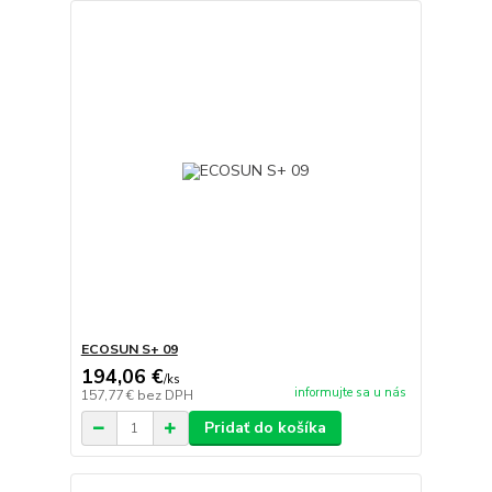
ECOSUN S+ 09
194,06 €
/
ks
informujte sa u nás
157,77 €
bez DPH
Pridať do košíka