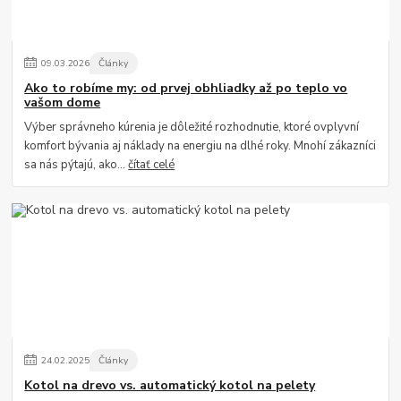
09
.
03
.
2026
Články
Ako to robíme my: od prvej obhliadky až po teplo vo
vašom dome
Výber správneho kúrenia je dôležité rozhodnutie, ktoré ovplyvní
komfort bývania aj náklady na energiu na dlhé roky. Mnohí zákazníci
sa nás pýtajú, ako...
čítať celé
24
.
02
.
2025
Články
Kotol na drevo vs. automatický kotol na pelety