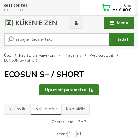
0
ks
0911 603 599
za
0,00 €
8:00 - 17:00
Menu
Hľadať
Úvod
Radiátory a konvektory
Infrapanely
Vysokoteplotné
ECOSUN S+ / SHORT
ECOSUN S+ / SHORT
Upresniť parametre
Najnovšie
Najlacnejšie
Najdrahšie
Zobrazujem 1-7 z 7
strana
z 1