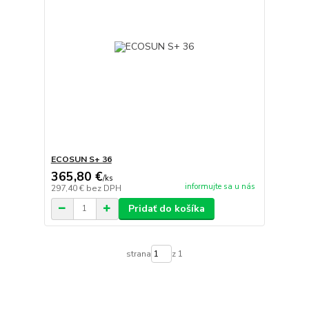
ECOSUN S+ 36
365,80 €
/
ks
informujte sa u nás
297,40 €
bez DPH
Pridať do košíka
strana
z 1