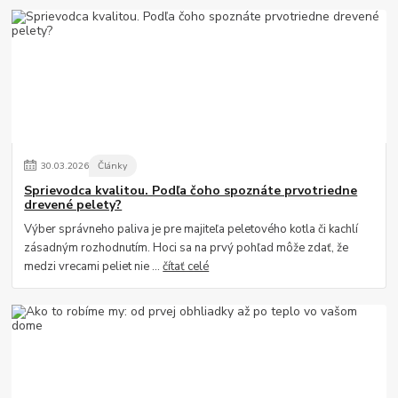
30
.
03
.
2026
Články
Sprievodca kvalitou. Podľa čoho spoznáte prvotriedne
drevené pelety?
Výber správneho paliva je pre majiteľa peletového kotla či kachlí
zásadným rozhodnutím. Hoci sa na prvý pohľad môže zdať, že
medzi vrecami peliet nie ...
čítať celé