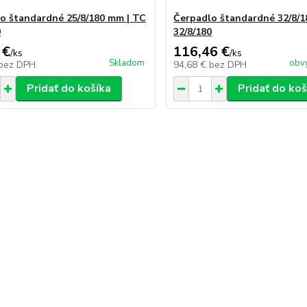
o štandardné 25/8/180 mm | TC
Čerpadlo štandardné 32/8/1
0
32/8/180
 €
116,46 €
/
ks
/
ks
Skladom
obvy
bez DPH
94,68 €
bez DPH
Pridať do košíka
Pridať do koš