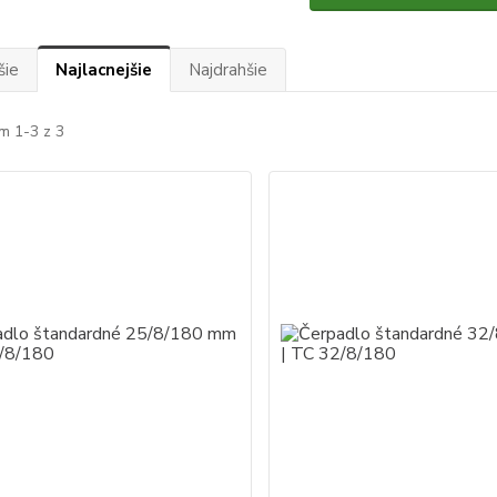
šie
Najlacnejšie
Najdrahšie
m 1-3 z 3