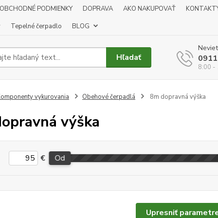
OBCHODNÉ PODMIENKY
DOPRAVA
AKO NAKUPOVAŤ
KONTAKT
y
Tepelné čerpadlo
BLOG
Neviet
Hľadať
0911
8:00 -
omponenty vykurovania
Obehové čerpadlá
8m dopravná výška
opravná výška
€
Od
Upresniť parametr