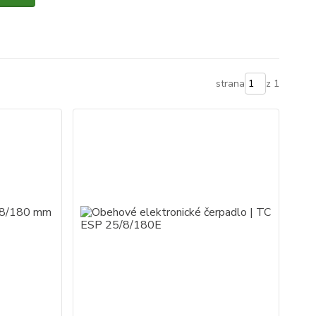
strana
z 1