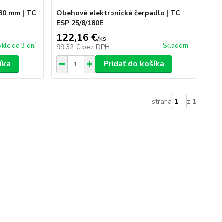
80 mm | TC
Obehové elektronické čerpadlo | TC
ESP 25/8/180E
122,16 €
/
ks
kle do 3 dní
Skladom
99,32 €
bez DPH
íka
Pridať do košíka
strana
z 1