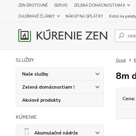
ZEN ŠROTOVNÉ
SERVIS
ZELENÁ DOMÁCNOSTIAM II
ZAUJÍMAVÉ ČLÁNKY
NÁKUP NA SPLÁTKY
Kotol na pelet
SLUŽBY
Úvod
K
8m d
Naše služby
Zelená domácnostiam !
Cena:
Akciové produkty
KÚRENIE
Akumulačné nádrže