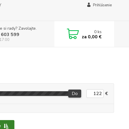
Y
Prihlásenie
e si rady? Zavolajte.
0
ks
 603 599
za
0,00 €
 17:00
Do
€
e