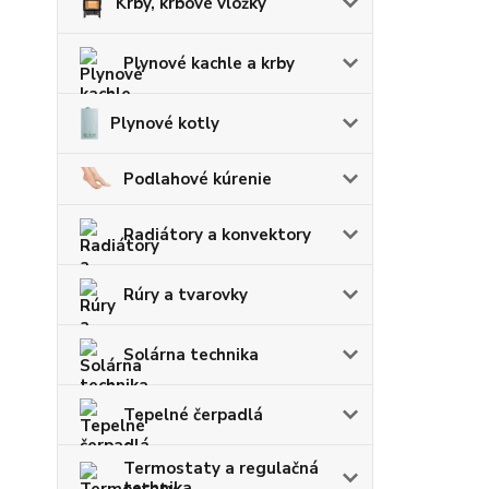
Krby, krbové vložky
Plynové kachle a krby
Plynové kotly
Podlahové kúrenie
Radiátory a konvektory
Rúry a tvarovky
Solárna technika
Tepelné čerpadlá
Termostaty a regulačná
technika