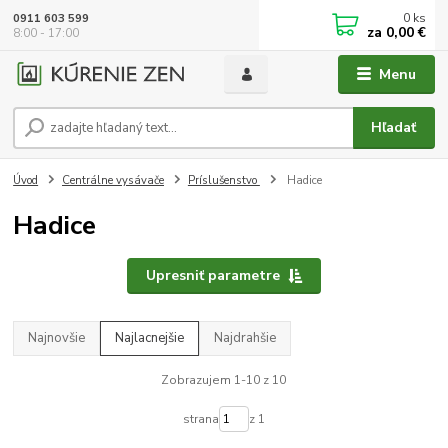
0
ks
0911 603 599
za
0,00 €
8:00 - 17:00
Menu
Hľadať
Úvod
Centrálne vysávače
Príslušenstvo
Hadice
Hadice
Upresniť parametre
Najnovšie
Najlacnejšie
Najdrahšie
Zobrazujem 1-10 z 10
strana
z 1