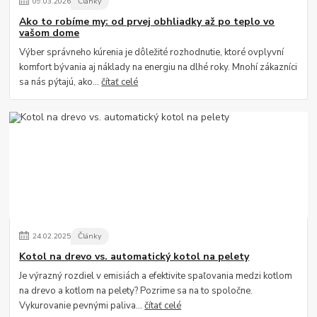
09
.
03
.
2026
Články
Ako to robíme my: od prvej obhliadky až po teplo vo
vašom dome
Výber správneho kúrenia je dôležité rozhodnutie, ktoré ovplyvní
komfort bývania aj náklady na energiu na dlhé roky. Mnohí zákazníci
sa nás pýtajú, ako...
čítať celé
24
.
02
.
2025
Články
Kotol na drevo vs. automatický kotol na pelety
Je výrazný rozdiel v emisiách a efektivite spaľovania medzi kotlom
na drevo a kotlom na pelety? Pozrime sa na to spoločne.
Vykurovanie pevnými paliva...
čítať celé