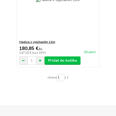
Hadica s vypínaním 12m
180,85 €
/
ks
Skladom
147,03 €
bez DPH
Pridať do košíka
strana
z 1