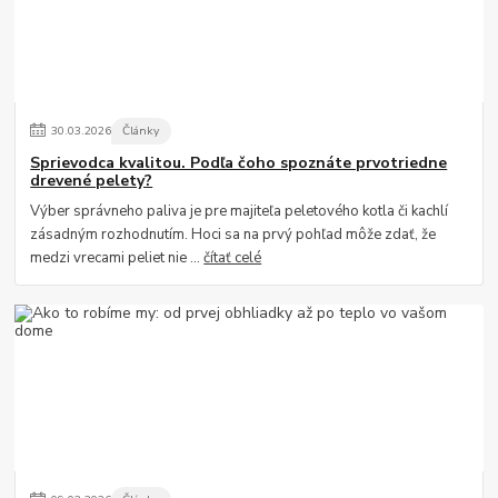
30
.
03
.
2026
Články
Sprievodca kvalitou. Podľa čoho spoznáte prvotriedne
drevené pelety?
Výber správneho paliva je pre majiteľa peletového kotla či kachlí
zásadným rozhodnutím. Hoci sa na prvý pohľad môže zdať, že
medzi vrecami peliet nie ...
čítať celé