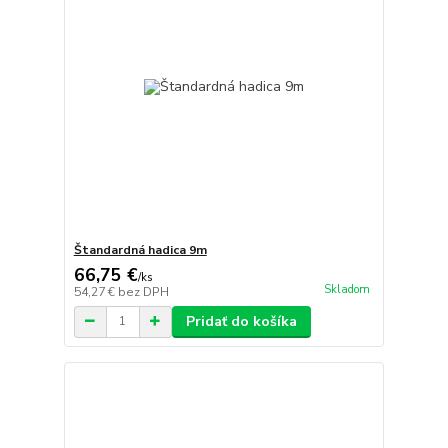
Štandardná hadica 9m
66,75 €
/
ks
Skladom
54,27 €
bez DPH
Pridať do košíka