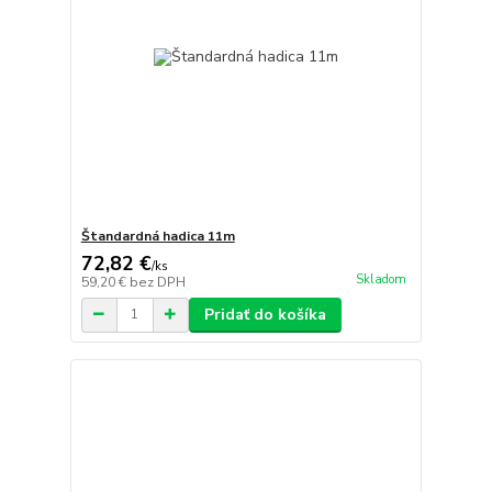
Štandardná hadica 11m
72,82 €
/
ks
Skladom
59,20 €
bez DPH
Pridať do košíka