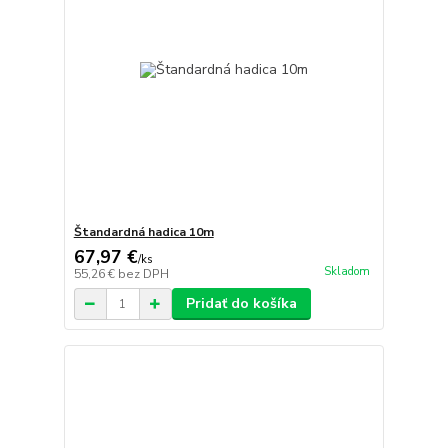
Štandardná hadica 10m
67,97 €
/
ks
Skladom
55,26 €
bez DPH
Pridať do košíka