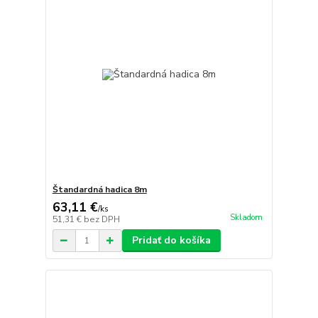
Štandardná hadica 8m
63,11 €
/
ks
Skladom
51,31 €
bez DPH
Pridať do košíka