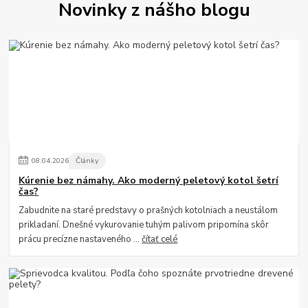
Novinky z nášho blogu
08
.
04
.
2026
Články
Kúrenie bez námahy. Ako moderný peletový kotol šetrí
čas?
Zabudnite na staré predstavy o prašných kotolniach a neustálom
prikladaní. Dnešné vykurovanie tuhým palivom pripomína skôr
prácu precízne nastaveného ...
čítať celé