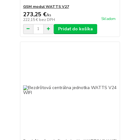
GSM modul WATTS V27
273,25 €
/
ks
Skladom
222,15 €
bez DPH
Pridať do košíka