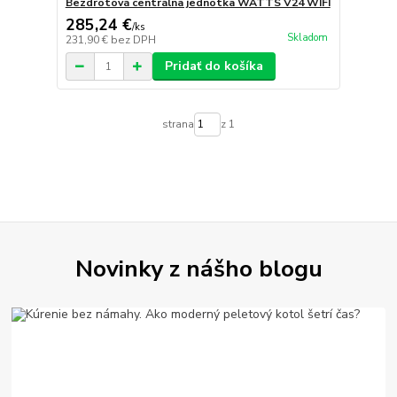
Bezdrôtová centrálna jednotka WATTS V24 WIFI
285,24 €
/
ks
Skladom
231,90 €
bez DPH
Pridať do košíka
strana
z 1
Novinky z nášho blogu