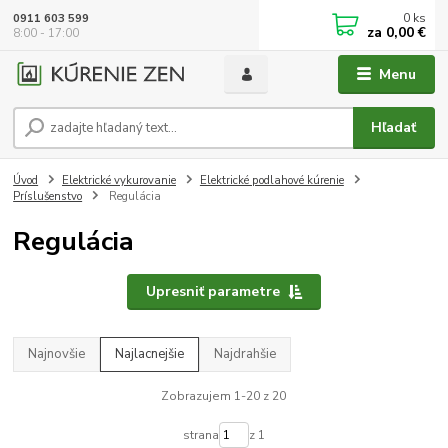
0
ks
0911 603 599
za
0,00 €
8:00 - 17:00
Menu
Hľadať
Úvod
Elektrické vykurovanie
Elektrické podlahové kúrenie
Príslušenstvo
Regulácia
Regulácia
Upresniť parametre
Najnovšie
Najlacnejšie
Najdrahšie
Zobrazujem 1-20 z 20
strana
z 1