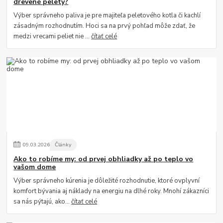
drevené pelety?
Výber správneho paliva je pre majiteľa peletového kotla či kachlí
zásadným rozhodnutím. Hoci sa na prvý pohľad môže zdať, že
medzi vrecami peliet nie ...
čítať celé
09
.
03
.
2026
Články
Ako to robíme my: od prvej obhliadky až po teplo vo
vašom dome
Výber správneho kúrenia je dôležité rozhodnutie, ktoré ovplyvní
komfort bývania aj náklady na energiu na dlhé roky. Mnohí zákazníci
sa nás pýtajú, ako...
čítať celé