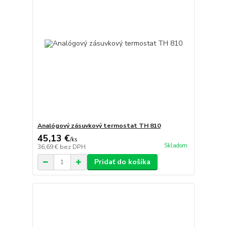
Analógový zásuvkový termostat TH 810
45,13 €
/
ks
Skladom
36,69 €
bez DPH
Pridať do košíka