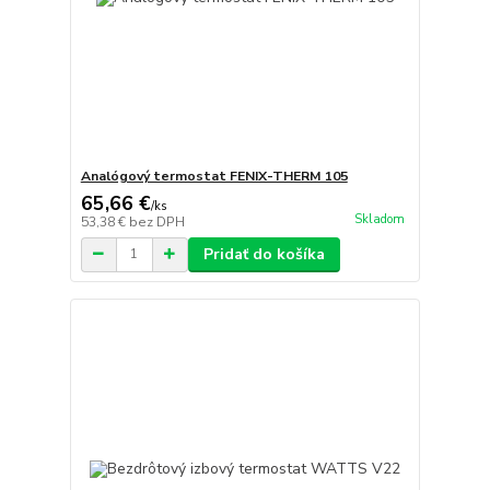
Analógový termostat FENIX-THERM 105
65,66 €
/
ks
Skladom
53,38 €
bez DPH
Pridať do košíka