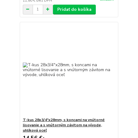
11,80 €
bez DPH
Pridať do košíka
T-kus 28x3/4"x28mm, s koncami na vnútorné
lisovanie a s vnútorným závitom na vývode,
uhlíková oceľ