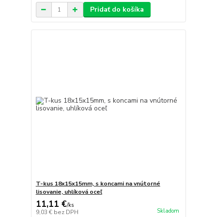
Pridať do košíka
T-kus 18x15x15mm, s koncami na vnútorné
lisovanie, uhlíková oceľ
11,11 €
/
ks
Skladom
9,03 €
bez DPH