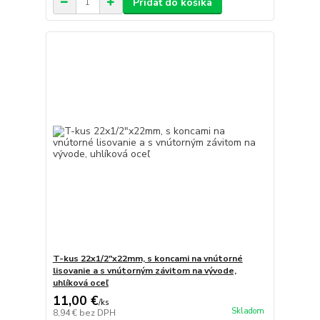
Pridať do košíka
T-kus 22x1/2"x22mm, s koncami na vnútorné
lisovanie a s vnútorným závitom na vývode,
uhlíková oceľ
11,00 €
/
ks
Skladom
8,94 €
bez DPH