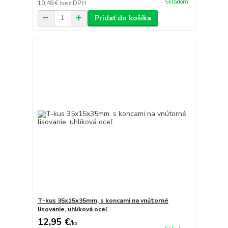
Skladom
10,48 €
bez DPH
Pridať do košíka
T-kus 35x15x35mm, s koncami na vnútorné
lisovanie, uhlíková oceľ
12,95 €
/
ks