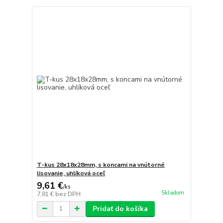
T-kus 28x18x28mm, s koncami na vnútorné
lisovanie, uhlíková oceľ
9,61 €
/
ks
Skladom
7,81 €
bez DPH
Pridať do košíka