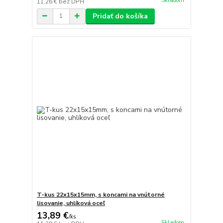
Skladom
11,26 €
bez DPH
Pridať do košíka
T-kus 22x15x15mm, s koncami na vnútorné
lisovanie, uhlíková oceľ
13,89 €
/
ks
Skladom