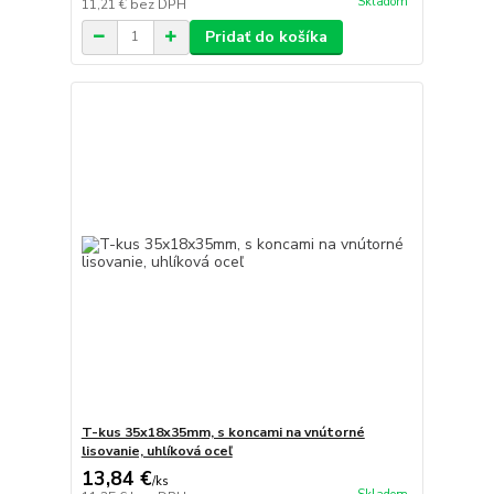
Skladom
11,21 €
bez DPH
Pridať do košíka
T-kus 35x18x35mm, s koncami na vnútorné
lisovanie, uhlíková oceľ
13,84 €
/
ks