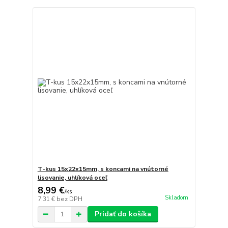
T-kus 15x22x15mm, s koncami na vnútorné
lisovanie, uhlíková oceľ
8,99 €
/
ks
Skladom
7,31 €
bez DPH
Pridať do košíka