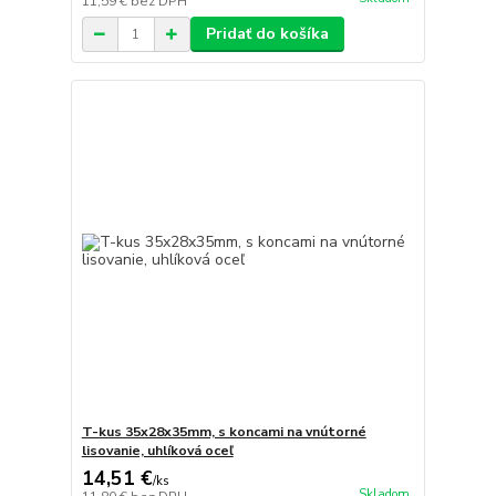
11,59 €
bez DPH
Pridať do košíka
T-kus 35x28x35mm, s koncami na vnútorné
lisovanie, uhlíková oceľ
14,51 €
/
ks
Skladom