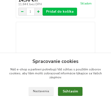
14,56 €
/
ks
Skladom
11,84 €
bez DPH
Pridať do košíka
Spracovanie cookies
Náš e-shop a partneri potrebujú Váš
súhlas
s použitím súborov
cookies, aby Vám mohli zobrazovať informácie týkajúce sa Vašich
záujmov.
Súhlasím
Nastavenia
T-kus 22x22x18mm, s koncami na vnútorné
lisovanie, uhlíková oceľ
15,63 €