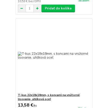
Skladom
10,53 €
bez DPH
Pridať do košíka
T-kus 22x18x18mm, s koncami na vnútorné
lisovanie, uhlíková oceľ
13,58 €
/
ks