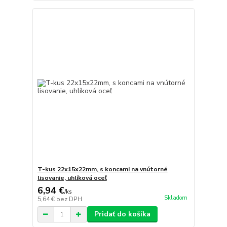
T-kus 22x15x22mm, s koncami na vnútorné
lisovanie, uhlíková oceľ
6,94 €
/
ks
Skladom
5,64 €
bez DPH
Pridať do košíka