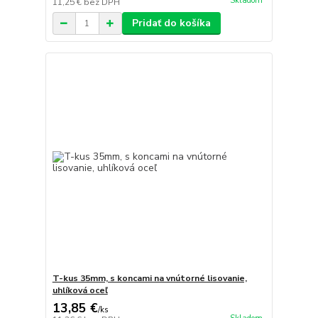
Skladom
11,25 €
bez DPH
Pridať do košíka
T-kus 35mm, s koncami na vnútorné lisovanie,
uhlíková oceľ
13,85 €
/
ks