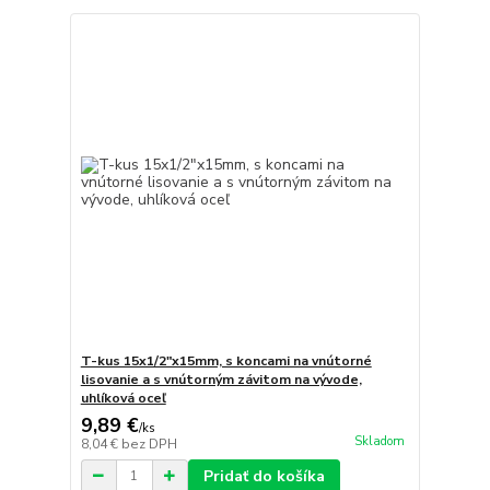
T-kus 15x1/2"x15mm, s koncami na vnútorné
lisovanie a s vnútorným závitom na vývode,
uhlíková oceľ
9,89 €
/
ks
Skladom
8,04 €
bez DPH
Pridať do košíka