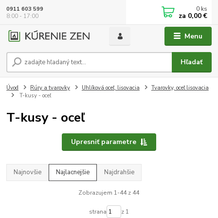
0
ks
0911 603 599
za
0,00 €
8:00 - 17:00
Menu
Hľadať
Úvod
Rúry a tvarovky
Uhlíková oceľ, lisovacia
Tvarovky, oceľ lisovacia
T-kusy - oceľ
T-kusy - oceľ
Upresniť parametre
Najnovšie
Najlacnejšie
Najdrahšie
Zobrazujem 1-44 z 44
strana
z 1