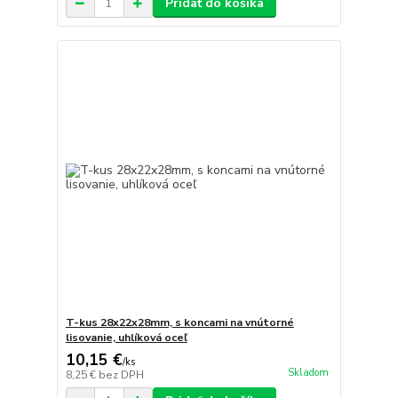
Pridať do košíka
T-kus 28x22x28mm, s koncami na vnútorné
lisovanie, uhlíková oceľ
10,15 €
/
ks
Skladom
8,25 €
bez DPH