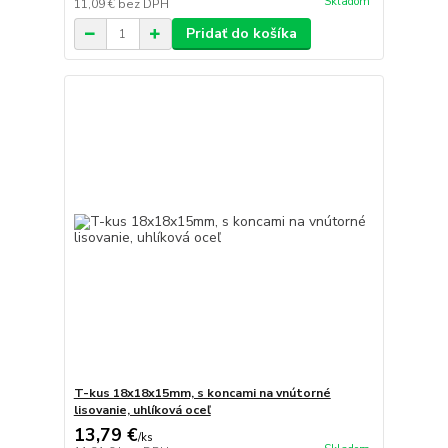
Skladom
11,09 €
bez DPH
Pridať do košíka
T-kus 18x18x15mm, s koncami na vnútorné
lisovanie, uhlíková oceľ
13,79 €
/
ks