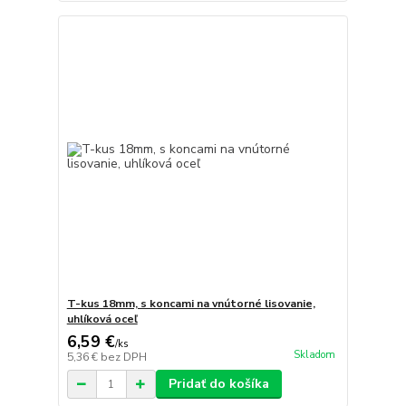
T-kus 18mm, s koncami na vnútorné lisovanie,
uhlíková oceľ
6,59 €
/
ks
Skladom
5,36 €
bez DPH
Pridať do košíka