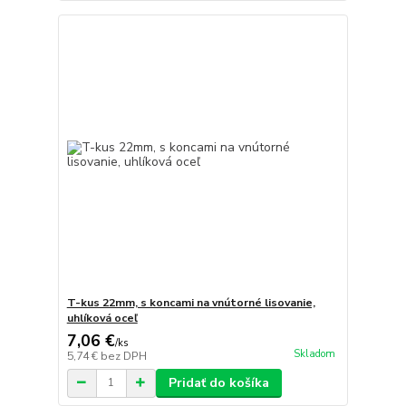
T-kus 22mm, s koncami na vnútorné lisovanie,
uhlíková oceľ
7,06 €
/
ks
Skladom
5,74 €
bez DPH
Pridať do košíka