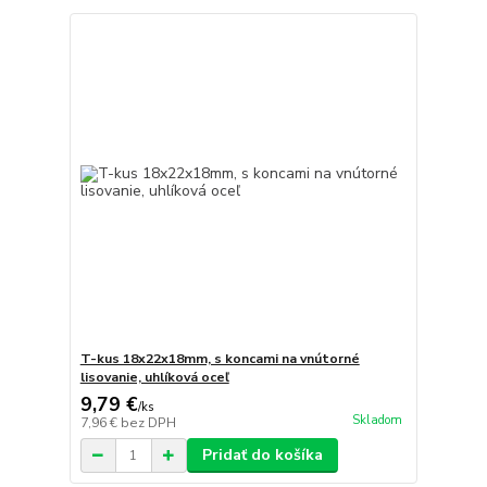
T-kus 18x22x18mm, s koncami na vnútorné
lisovanie, uhlíková oceľ
9,79 €
/
ks
Skladom
7,96 €
bez DPH
Pridať do košíka