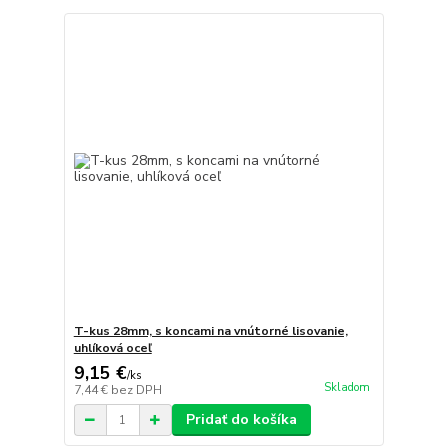
T-kus 28mm, s koncami na vnútorné lisovanie,
uhlíková oceľ
9,15 €
/
ks
Skladom
7,44 €
bez DPH
Pridať do košíka