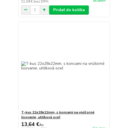
Skladom
11,04 €
bez DPH
Pridať do košíka
T-kus 22x28x22mm, s koncami na vnútorné
lisovanie, uhlíková oceľ
13,64 €
/
ks