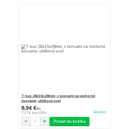
T-kus 28x15x28mm, s koncami na vnútorné
lisovanie, uhlíková oceľ
8,94 €
/
ks
Skladom
7,27 €
bez DPH
Pridať do košíka