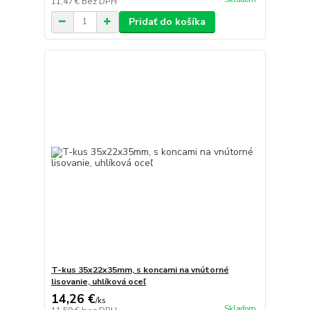
11,47 €
bez DPH
Pridať do košíka
T-kus 35x22x35mm, s koncami na vnútorné
lisovanie, uhlíková oceľ
14,26 €
/
ks
Skladom