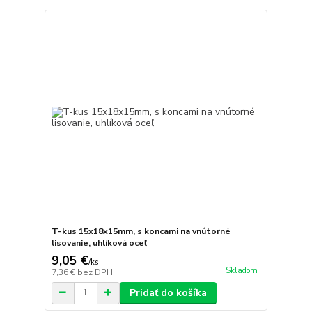
T-kus 15x18x15mm, s koncami na vnútorné
lisovanie, uhlíková oceľ
9,05 €
/
ks
Skladom
7,36 €
bez DPH
Pridať do košíka