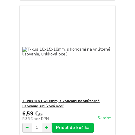
T-kus 18x15x18mm, s koncami na vnútorné
lisovanie, uhlíková oceľ
6,59 €
/
ks
Skladom
5,36 €
bez DPH
Pridať do košíka