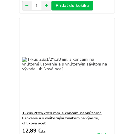
Pridať do košíka
T-kus 28x1/2"x28mm, s koncami na vnútorné
lisovanie a s vnútorným závitom na vývode,
uhlíková oceľ
12,89 €
/
ks