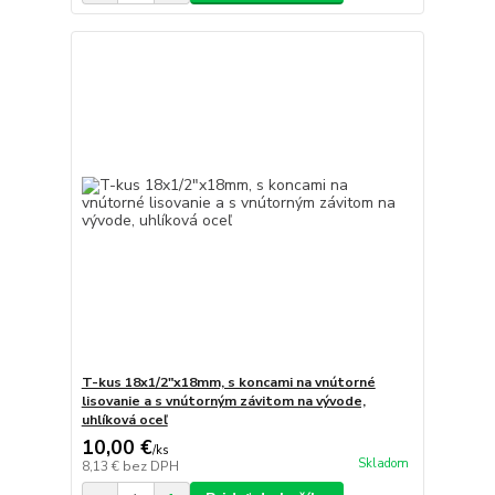
T-kus 18x1/2"x18mm, s koncami na vnútorné
lisovanie a s vnútorným závitom na vývode,
uhlíková oceľ
10,00 €
/
ks
Skladom
8,13 €
bez DPH