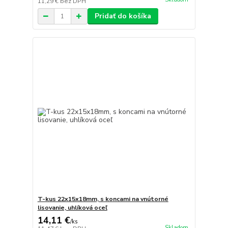
11,29 €
bez DPH
Pridať do košíka
T-kus 22x15x18mm, s koncami na vnútorné
lisovanie, uhlíková oceľ
14,11 €
/
ks
Skladom