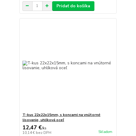
Pridať do košíka
T-kus 22x22x15mm, s koncami na vnútorné
lisovanie, uhlíková oceľ
12,47 €
/
ks
Skladom
10,14 €
bez DPH