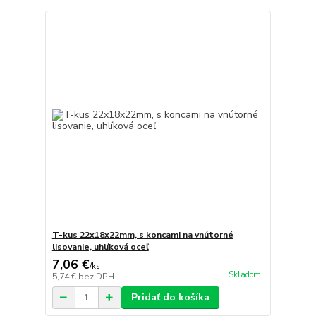
T-kus 22x18x22mm, s koncami na vnútorné
lisovanie, uhlíková oceľ
7,06 €
/
ks
Skladom
5,74 €
bez DPH
Pridať do košíka