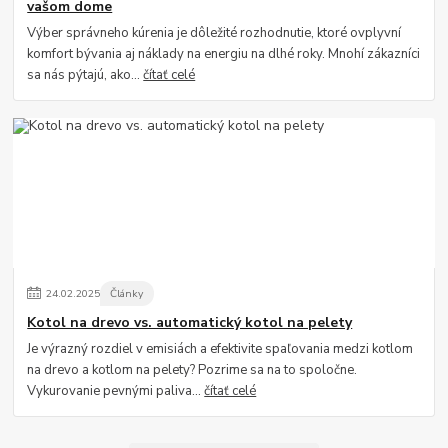
vašom dome
Výber správneho kúrenia je dôležité rozhodnutie, ktoré ovplyvní
komfort bývania aj náklady na energiu na dlhé roky. Mnohí zákazníci
sa nás pýtajú, ako...
čítať celé
24
.
02
.
2025
Články
Kotol na drevo vs. automatický kotol na pelety
Je výrazný rozdiel v emisiách a efektivite spaľovania medzi kotlom
na drevo a kotlom na pelety? Pozrime sa na to spoločne.
Vykurovanie pevnými paliva...
čítať celé