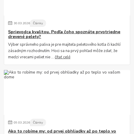
30
.
03
.
2026
Články
Sprievodca kvalitou. Podľa čoho spoznáte prvotriedne
drevené pelety?
Výber správneho paliva je pre majiteľa peletového kotla či kachlí
zásadným rozhodnutím. Hoci sa na prvý pohľad môže zdať, že
medzi vrecami peliet nie ...
čítať celé
09
.
03
.
2026
Články
Ako to robíme my: od prvej obhliadky až po teplo vo