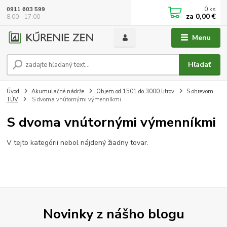
0
ks
0911 603 599
za
0,00 €
8:00 - 17:00
Menu
Hľadať
Úvod
Akumulačné nádrže
Objem od 1501 do 3000 litrov
S ohrevom
TÚV
S dvoma vnútornými výmenníkmi
S dvoma vnútornými výmenníkmi
V tejto kategórii nebol nájdený žiadny tovar.
Novinky z nášho blogu