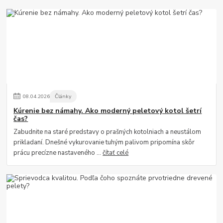
08
.
04
.
2026
Články
Kúrenie bez námahy. Ako moderný peletový kotol šetrí
čas?
Zabudnite na staré predstavy o prašných kotolniach a neustálom
prikladaní. Dnešné vykurovanie tuhým palivom pripomína skôr
prácu precízne nastaveného ...
čítať celé