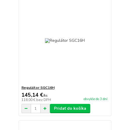
Regulátor SGC16H
145,14 €
/
ks
obvykle do 3 dní
118,00 €
bez DPH
Pridať do košíka