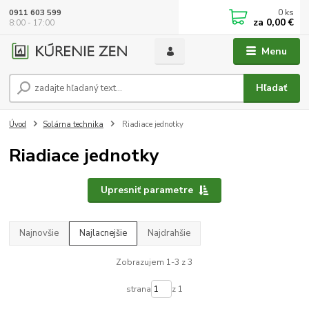
0
ks
0911 603 599
za
0,00 €
8:00 - 17:00
Menu
Hľadať
Úvod
Solárna technika
Riadiace jednotky
Riadiace jednotky
Upresniť parametre
Najnovšie
Najlacnejšie
Najdrahšie
Zobrazujem 1-3 z 3
strana
z 1