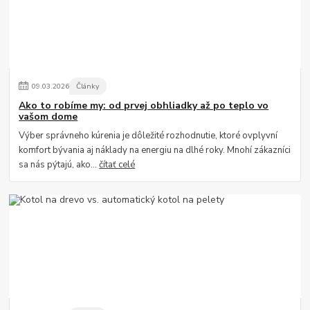
09
.
03
.
2026
Články
Ako to robíme my: od prvej obhliadky až po teplo vo
vašom dome
Výber správneho kúrenia je dôležité rozhodnutie, ktoré ovplyvní
komfort bývania aj náklady na energiu na dlhé roky. Mnohí zákazníci
sa nás pýtajú, ako...
čítať celé