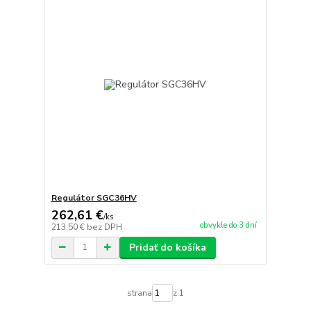
Regulátor SGC36HV
262,61 €
/
ks
obvykle do 3 dní
213,50 €
bez DPH
Pridať do košíka
strana
z 1