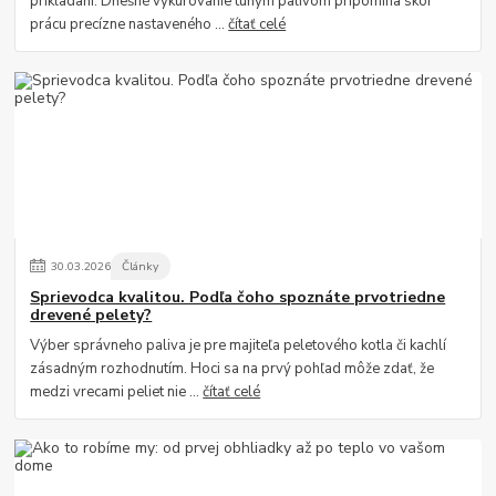
prikladaní. Dnešné vykurovanie tuhým palivom pripomína skôr
prácu precízne nastaveného ...
čítať celé
30
.
03
.
2026
Články
Sprievodca kvalitou. Podľa čoho spoznáte prvotriedne
drevené pelety?
Výber správneho paliva je pre majiteľa peletového kotla či kachlí
zásadným rozhodnutím. Hoci sa na prvý pohľad môže zdať, že
medzi vrecami peliet nie ...
čítať celé