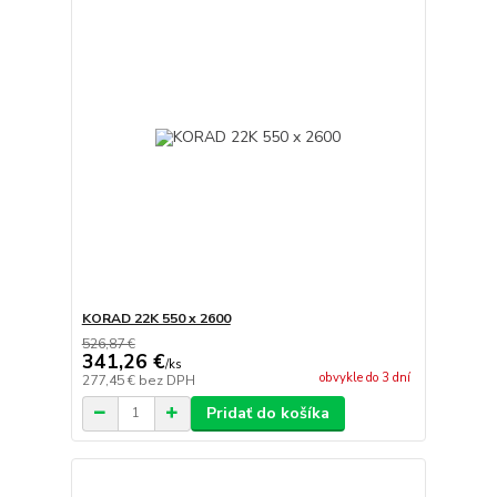
KORAD 22K 550 x 2600
526,87 €
341,26 €
/
ks
obvykle do 3 dní
277,45 €
bez DPH
Pridať do košíka