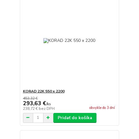
KORAD 22K 550 x 2200
453,32 €
293,63 €
/
ks
obvykle do 3 dní
238,72 €
bez DPH
Pridať do košíka