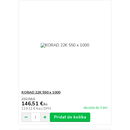
KORAD 22K 550 x 1000
232,56 €
146,51 €
/
ks
obvykle do 3 dní
119,11 €
bez DPH
Pridať do košíka