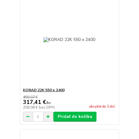
KORAD 22K 550 x 2400
490,07 €
317,41 €
/
ks
obvykle do 3 dní
258,06 €
bez DPH
Pridať do košíka