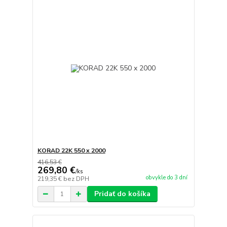
KORAD 22K 550 x 2000
416,53 €
269,80 €
/
ks
obvykle do 3 dní
219,35 €
bez DPH
Pridať do košíka