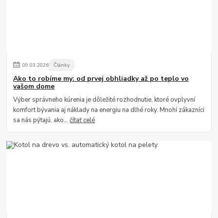
09
.
03
.
2026
Články
Ako to robíme my: od prvej obhliadky až po teplo vo
vašom dome
Výber správneho kúrenia je dôležité rozhodnutie, ktoré ovplyvní
komfort bývania aj náklady na energiu na dlhé roky. Mnohí zákazníci
sa nás pýtajú, ako...
čítať celé