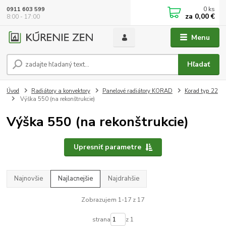
0
ks
0911 603 599
za
0,00 €
8:00 - 17:00
Menu
Hľadať
Úvod
Radiátory a konvektory
Panelové radiátory KORAD
Korad typ 22
Výška 550 (na rekonštrukcie)
Výška 550 (na rekonštrukcie)
Upresniť parametre
Najnovšie
Najlacnejšie
Najdrahšie
Zobrazujem 1-17 z 17
strana
z 1