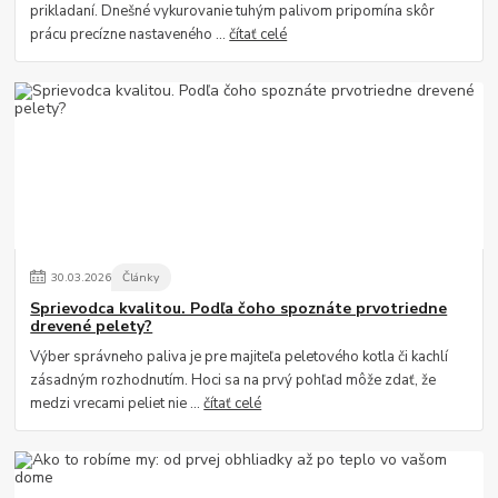
prikladaní. Dnešné vykurovanie tuhým palivom pripomína skôr
prácu precízne nastaveného ...
čítať celé
30
.
03
.
2026
Články
Sprievodca kvalitou. Podľa čoho spoznáte prvotriedne
drevené pelety?
Výber správneho paliva je pre majiteľa peletového kotla či kachlí
zásadným rozhodnutím. Hoci sa na prvý pohľad môže zdať, že
medzi vrecami peliet nie ...
čítať celé