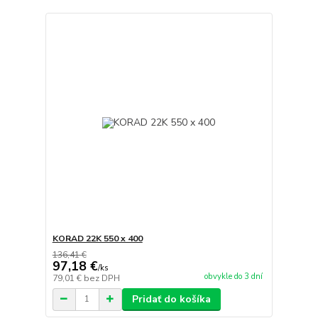
KORAD 22K 550 x 400
136,41 €
97,18 €
/
ks
obvykle do 3 dní
79,01 €
bez DPH
Pridať do košíka