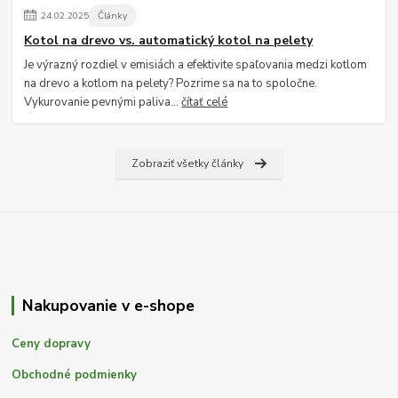
24
.
02
.
2025
Články
Kotol na drevo vs. automatický kotol na pelety
Je výrazný rozdiel v emisiách a efektivite spaľovania medzi kotlom
na drevo a kotlom na pelety? Pozrime sa na to spoločne.
Vykurovanie pevnými paliva...
čítať celé
Zobraziť všetky články
Nakupovanie v e-shope
Ceny dopravy
Obchodné podmienky