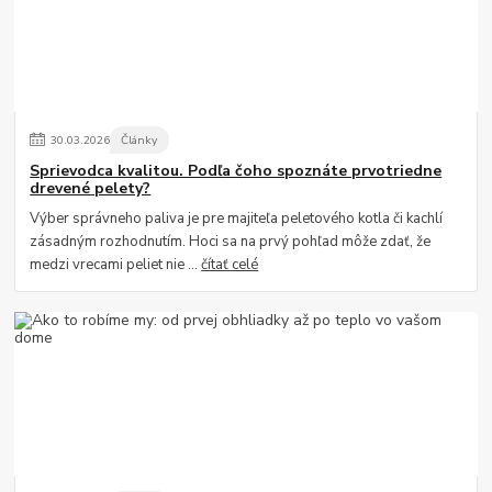
30
.
03
.
2026
Články
Sprievodca kvalitou. Podľa čoho spoznáte prvotriedne
drevené pelety?
Výber správneho paliva je pre majiteľa peletového kotla či kachlí
zásadným rozhodnutím. Hoci sa na prvý pohľad môže zdať, že
medzi vrecami peliet nie ...
čítať celé