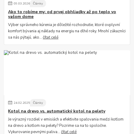
09
.
03
.
2026
Články
Ako to robíme my: od prvej obhliadky až po teplo vo
vašom dome
Výber správneho kúrenia je dôležité rozhodnutie, ktoré ovplyvní
komfort bývania aj náklady na energiu na dlhé roky. Mnohí zákazníci
sa nás pýtajú, ako...
čítať celé
24
.
02
.
2025
Články
Kotol na drevo vs. automatický kotol na pelety
Je výrazný rozdiel v emisiách a efektivite spaľovania medzi kotlom
na drevo a kotlom na pelety? Pozrime sa na to spoločne.
Vykurovanie pevnými paliva...
čítať celé