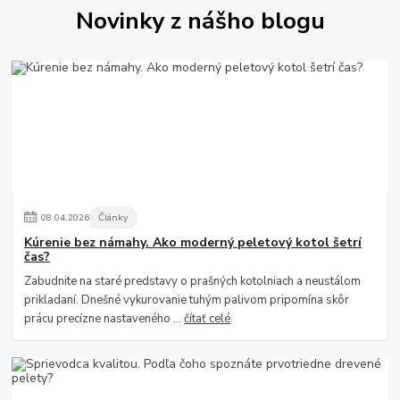
Novinky z nášho blogu
08
.
04
.
2026
Články
Kúrenie bez námahy. Ako moderný peletový kotol šetrí
čas?
Zabudnite na staré predstavy o prašných kotolniach a neustálom
prikladaní. Dnešné vykurovanie tuhým palivom pripomína skôr
prácu precízne nastaveného ...
čítať celé