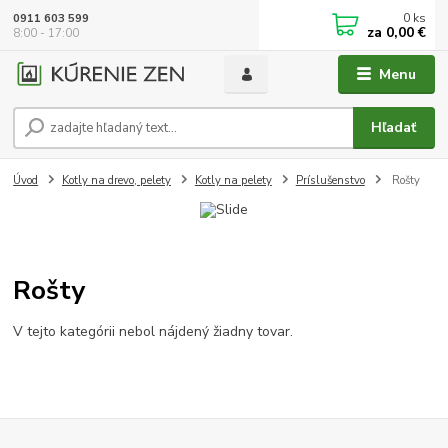
0
ks
0911 603 599
za
0,00 €
8:00 - 17:00
Menu
Hľadať
Úvod
Kotly na drevo, pelety
Kotly na pelety
Príslušenstvo
Rošty
Rošty
V tejto kategórii nebol nájdený žiadny tovar.