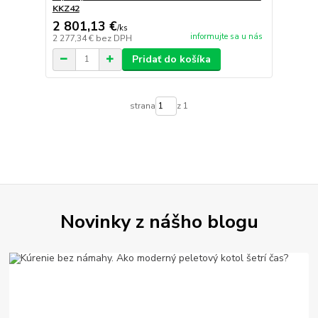
KKZ42
2 801,13 €
/
ks
informujte sa u nás
2 277,34 €
bez DPH
Pridať do košíka
strana
z 1
Novinky z nášho blogu