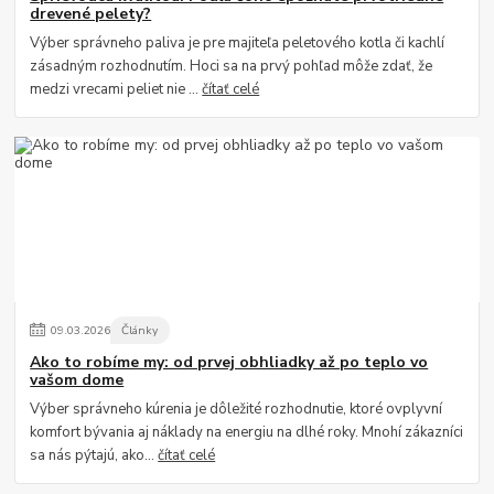
drevené pelety?
Výber správneho paliva je pre majiteľa peletového kotla či kachlí
zásadným rozhodnutím. Hoci sa na prvý pohľad môže zdať, že
medzi vrecami peliet nie ...
čítať celé
09
.
03
.
2026
Články
Ako to robíme my: od prvej obhliadky až po teplo vo
vašom dome
Výber správneho kúrenia je dôležité rozhodnutie, ktoré ovplyvní
komfort bývania aj náklady na energiu na dlhé roky. Mnohí zákazníci
sa nás pýtajú, ako...
čítať celé