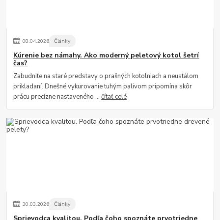
08
.
04
.
2026
Články
Kúrenie bez námahy. Ako moderný peletový kotol šetrí
čas?
Zabudnite na staré predstavy o prašných kotolniach a neustálom
prikladaní. Dnešné vykurovanie tuhým palivom pripomína skôr
prácu precízne nastaveného ...
čítať celé
30
.
03
.
2026
Články
Sprievodca kvalitou. Podľa čoho spoznáte prvotriedne