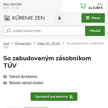
0
ks
0911 603 599
za
0,00 €
8:00 - 17:00
Menu
Hľadať
Úvod
Plynové kotly
Výkon 30 - 40 kW
So zabudovaným zásobníkom
TÚV
So zabudovaným zásobníkom
TÚV
Odvod do komína
Nútený odvod (turbo)
Upresniť parametre