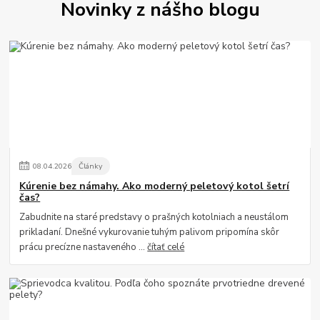
Novinky z nášho blogu
08
.
04
.
2026
Články
Kúrenie bez námahy. Ako moderný peletový kotol šetrí
čas?
Zabudnite na staré predstavy o prašných kotolniach a neustálom
prikladaní. Dnešné vykurovanie tuhým palivom pripomína skôr
prácu precízne nastaveného ...
čítať celé