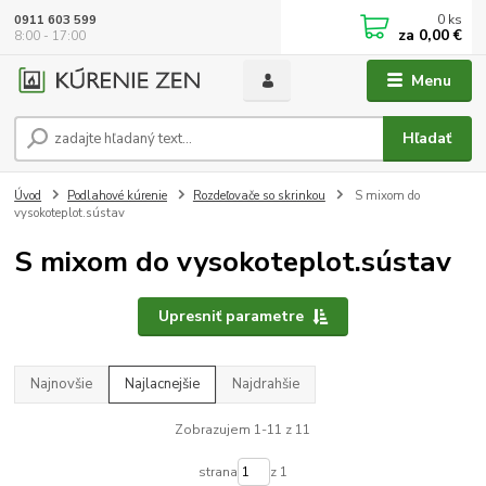
0
ks
0911 603 599
za
0,00 €
8:00 - 17:00
Menu
Hľadať
Úvod
Podlahové kúrenie
Rozdeľovače so skrinkou
S mixom do
vysokoteplot.sústav
S mixom do vysokoteplot.sústav
Upresniť parametre
Najnovšie
Najlacnejšie
Najdrahšie
Zobrazujem 1-11 z 11
strana
z 1