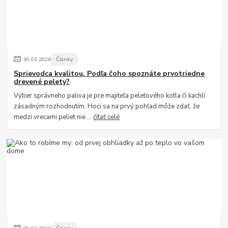
30
.
03
.
2026
Články
Sprievodca kvalitou. Podľa čoho spoznáte prvotriedne
drevené pelety?
Výber správneho paliva je pre majiteľa peletového kotla či kachlí
zásadným rozhodnutím. Hoci sa na prvý pohľad môže zdať, že
medzi vrecami peliet nie ...
čítať celé