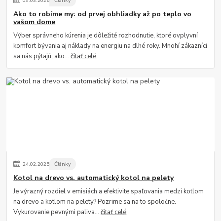
09
.
03
.
2026
Články
Ako to robíme my: od prvej obhliadky až po teplo vo
vašom dome
Výber správneho kúrenia je dôležité rozhodnutie, ktoré ovplyvní
komfort bývania aj náklady na energiu na dlhé roky. Mnohí zákazníci
sa nás pýtajú, ako...
čítať celé
24
.
02
.
2025
Články
Kotol na drevo vs. automatický kotol na pelety
Je výrazný rozdiel v emisiách a efektivite spaľovania medzi kotlom
na drevo a kotlom na pelety? Pozrime sa na to spoločne.
Vykurovanie pevnými paliva...
čítať celé