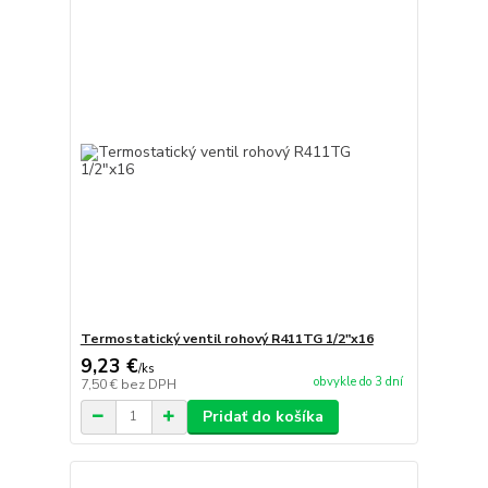
Termostatický ventil rohový R411TG 1/2"x16
9,23 €
/
ks
obvykle do 3 dní
7,50 €
bez DPH
Pridať do košíka