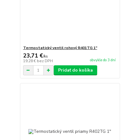
Termostatický ventil rohový R401TG 1"
23,71 €
/
ks
obvykle do 3 dní
19,28 €
bez DPH
Pridať do košíka