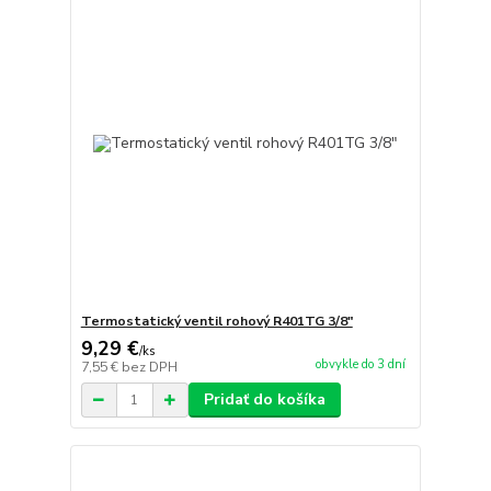
Termostatický ventil rohový R401TG 3/8"
9,29 €
/
ks
obvykle do 3 dní
7,55 €
bez DPH
Pridať do košíka