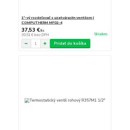
1"-vý rozdeľovač s uzatváracím ventilom |
COMPUTHERM MF02-4
37,53 €
/
ks
Skladom
30,51 €
bez DPH
Pridať do košíka