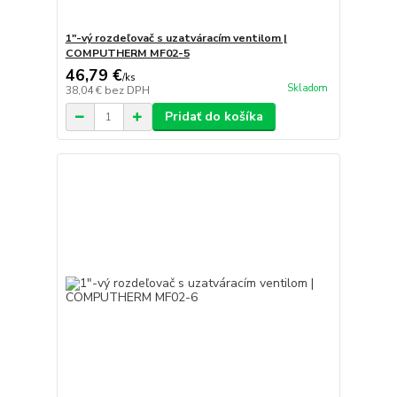
1"-vý rozdeľovač s uzatváracím ventilom |
COMPUTHERM MF02-5
46,79 €
/
ks
Skladom
38,04 €
bez DPH
Pridať do košíka