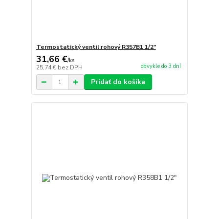
Termostatický ventil rohový R357B1 1/2"
31,66 €
/
ks
obvykle do 3 dní
25,74 €
bez DPH
Pridať do košíka