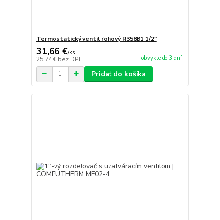
Termostatický ventil rohový R358B1 1/2"
31,66 €
/
ks
obvykle do 3 dní
25,74 €
bez DPH
Pridať do košíka