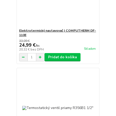
Elektrotermický nastavovač | COMPUTHERM DF-
110E
33,09 €
24,99 €
/
ks
Skladom
20,32 €
bez DPH
Pridať do košíka