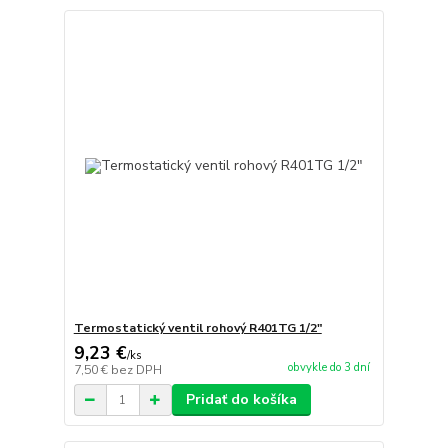
Termostatický ventil rohový R401TG 1/2"
9,23 €
/
ks
obvykle do 3 dní
7,50 €
bez DPH
Pridať do košíka