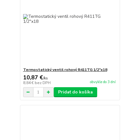
Termostatický ventil rohový R411TG 1/2"x18
10,87 €
/
ks
obvykle do 3 dní
8,84 €
bez DPH
Pridať do košíka