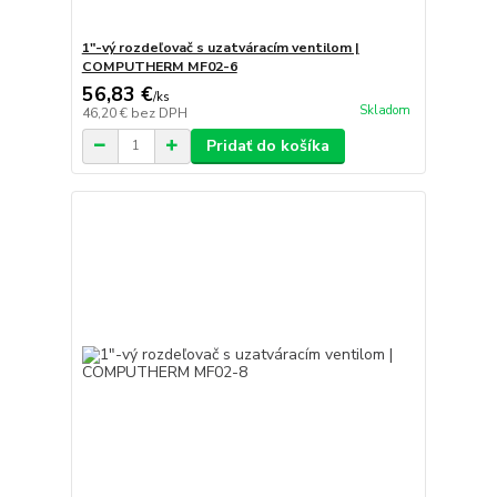
1"-vý rozdeľovač s uzatváracím ventilom |
COMPUTHERM MF02-6
56,83 €
/
ks
Skladom
46,20 €
bez DPH
Pridať do košíka