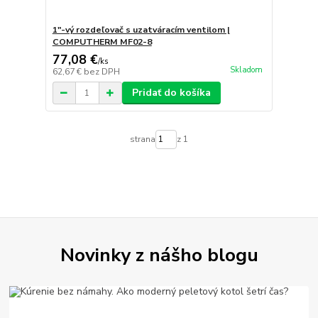
1"-vý rozdeľovač s uzatváracím ventilom |
COMPUTHERM MF02-8
77,08 €
/
ks
Skladom
62,67 €
bez DPH
Pridať do košíka
strana
z 1
Novinky z nášho blogu