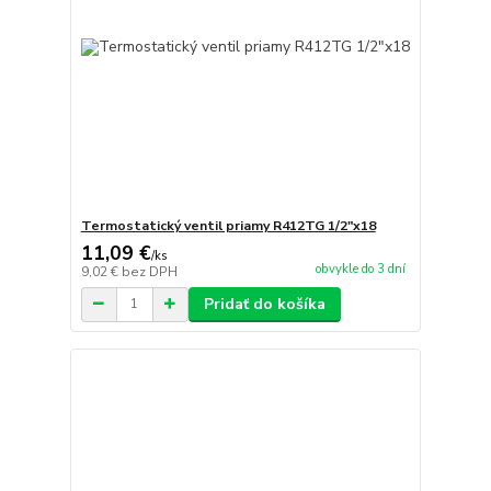
Termostatický ventil priamy R412TG 1/2"x18
11,09 €
/
ks
obvykle do 3 dní
9,02 €
bez DPH
Pridať do košíka