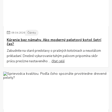
08
.
04
.
2026
Články
Kúrenie bez námahy. Ako moderný peletový kotol šetrí
čas?
Zabudnite na staré predstavy o prašných kotolniach a neustálom
prikladaní. Dnešné vykurovanie tuhým palivom pripomína skôr
prácu precízne nastaveného ...
čítať celé