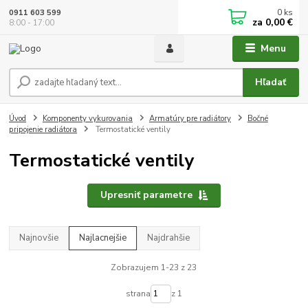
0
ks
0911 603 599
za
0,00 €
8:00 - 17:00
Menu
Hľadať
Úvod
Komponenty vykurovania
Armatúry pre radiátory
Bočné
pripojenie radiátora
Termostatické ventily
Termostatické ventily
Upresniť parametre
Najnovšie
Najlacnejšie
Najdrahšie
Zobrazujem 1-23 z 23
strana
z 1