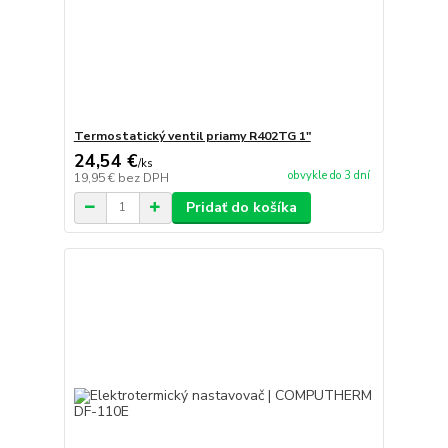
Termostatický ventil priamy R402TG 1"
24,54 €
/
ks
obvykle do 3 dní
19,95 €
bez DPH
Pridať do košíka