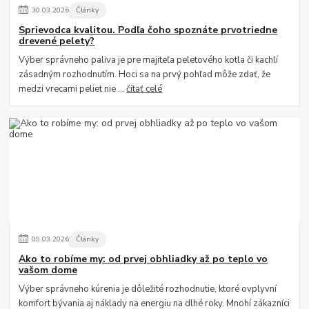
30
.
03
.
2026
Články
Sprievodca kvalitou. Podľa čoho spoznáte prvotriedne
drevené pelety?
Výber správneho paliva je pre majiteľa peletového kotla či kachlí
zásadným rozhodnutím. Hoci sa na prvý pohľad môže zdať, že
medzi vrecami peliet nie ...
čítať celé
09
.
03
.
2026
Články
Ako to robíme my: od prvej obhliadky až po teplo vo
vašom dome
Výber správneho kúrenia je dôležité rozhodnutie, ktoré ovplyvní
komfort bývania aj náklady na energiu na dlhé roky. Mnohí zákazníci