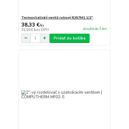
Termostatický ventil rohový R357M1 1/2"
38,33 €
/
ks
obvykle do 3 dní
31,16 €
bez DPH
Pridať do košíka