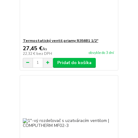
Termostatický ventil priamy R356B1 1/2"
27,45 €
/
ks
obvykle do 3 dní
22,32 €
bez DPH
Pridať do košíka