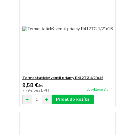
Termostatický ventil priamy R412TG 1/2"x16
9,58 €
/
ks
obvykle do 3 dní
7,79 €
bez DPH
Pridať do košíka