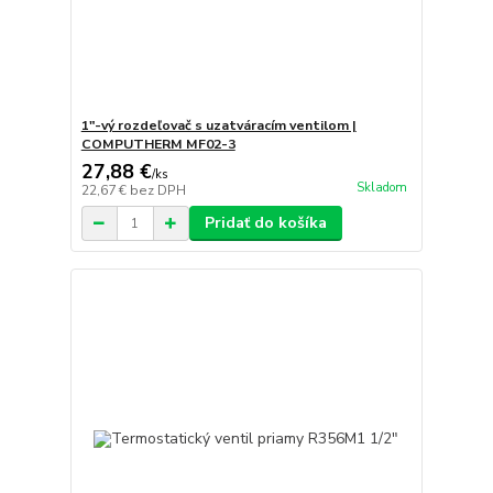
1"-vý rozdeľovač s uzatváracím ventilom |
COMPUTHERM MF02-3
27,88 €
/
ks
Skladom
22,67 €
bez DPH
Pridať do košíka