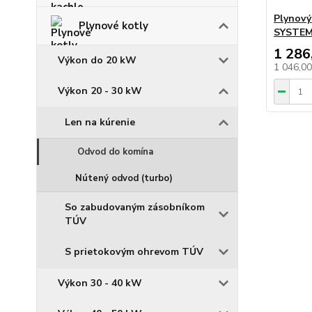
Plynov
Plynové kotly
SYSTEM
1 286
Výkon do 20 kW
1 046,0
Výkon 20 - 30 kW
Len na kúrenie
Odvod do komína
Nútený odvod (turbo)
So zabudovaným zásobníkom
TÚV
S prietokovým ohrevom TÚV
Výkon 30 - 40 kW