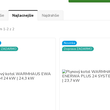
šie
Najlacnejšie
Najdrahšie
m 1-2 z 2
Novinka
a ZADARMO
Doprava ZADARMO