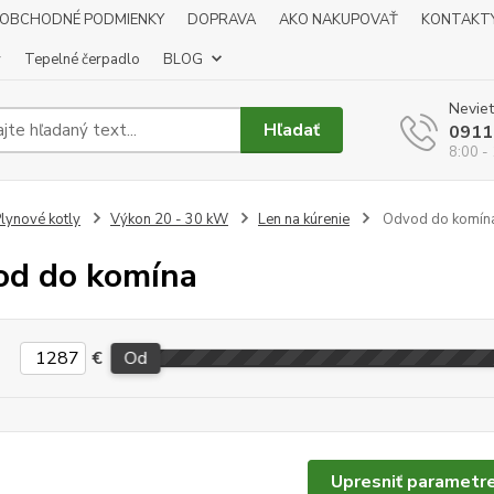
OBCHODNÉ PODMIENKY
DOPRAVA
AKO NAKUPOVAŤ
KONTAKT
y
Tepelné čerpadlo
BLOG
Neviet
Hľadať
0911
8:00 -
lynové kotly
Výkon 20 - 30 kW
Len na kúrenie
Odvod do komín
d do komína
€
Od
Upresniť parametr