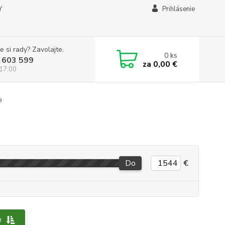
Y
Prihlásenie
e si rady? Zavolajte.
0
ks
 603 599
za
0,00 €
 17:00
a
Do
€
e