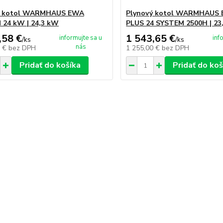
ý kotol WARMHAUS EWA
Plynový kotol WARMHAUS
 24 kW | 24,3 kW
PLUS 24 SYSTEM 2500H | 23
,58 €
1 543,65 €
informujte sa u
inf
/
ks
/
ks
nás
0 €
bez DPH
1 255,00 €
bez DPH
Pridať do košíka
Pridať do koš