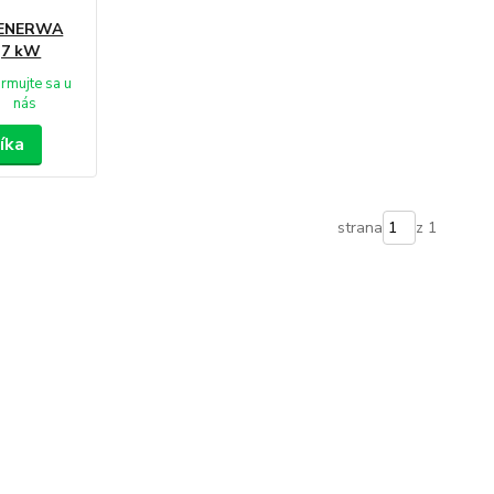
 ENERWA
,7 kW
ormujte sa u
nás
íka
strana
z 1