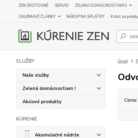
ZEN ŠROTOVNÉ
SERVIS
ZELENÁ DOMÁCNOSTIAM II
ZAUJÍMAVÉ ČLÁNKY
NÁKUP NA SPLÁTKY
Kotol na pelet
SLUŽBY
Úvod
P
Odvo
Naše služby
Zelená domácnostiam !
Cena:
Akciové produkty
KÚRENIE
Akumulačné nádrže