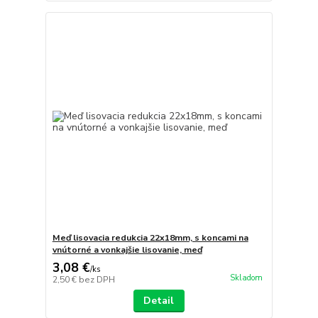
Meď lisovacia redukcia 22x18mm, s koncami na
vnútorné a vonkajšie lisovanie, meď
3,08 €
/
ks
Skladom
2,50 €
bez DPH
Detail