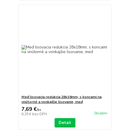
Meď lisovacia redukcia 28x18mm, s koncami na
vnútorné a vonkajšie lisovanie, meď
7,69 €
/
ks
Skladom
6,25 €
bez DPH
Detail