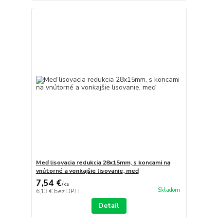
Meď lisovacia redukcia 28x15mm, s koncami na
vnútorné a vonkajšie lisovanie, meď
7,54 €
/
ks
Skladom
6,13 €
bez DPH
Detail