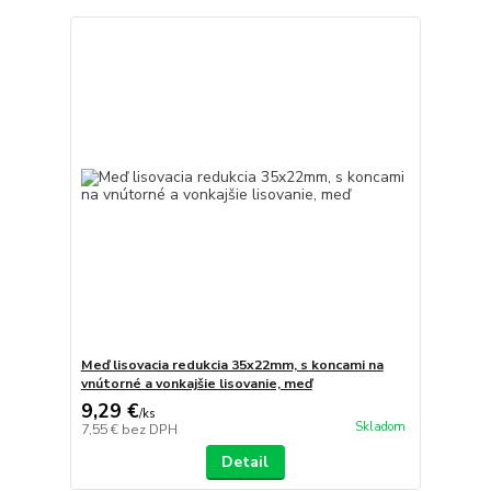
Meď lisovacia redukcia 35x22mm, s koncami na
vnútorné a vonkajšie lisovanie, meď
9,29 €
/
ks
Skladom
7,55 €
bez DPH
Detail