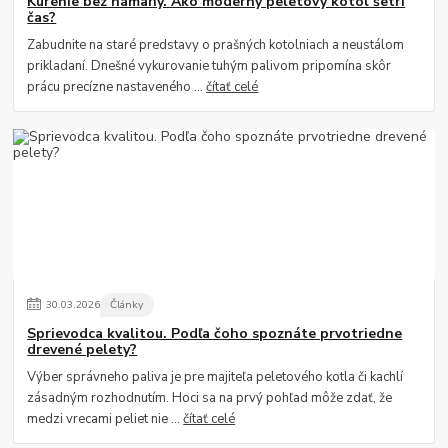
Kúrenie bez námahy. Ako moderný peletový kotol šetrí
čas?
Zabudnite na staré predstavy o prašných kotolniach a neustálom
prikladaní. Dnešné vykurovanie tuhým palivom pripomína skôr
prácu precízne nastaveného ...
čítať celé
30
.
03
.
2026
Články
Sprievodca kvalitou. Podľa čoho spoznáte prvotriedne
drevené pelety?
Výber správneho paliva je pre majiteľa peletového kotla či kachlí
zásadným rozhodnutím. Hoci sa na prvý pohľad môže zdať, že
medzi vrecami peliet nie ...
čítať celé