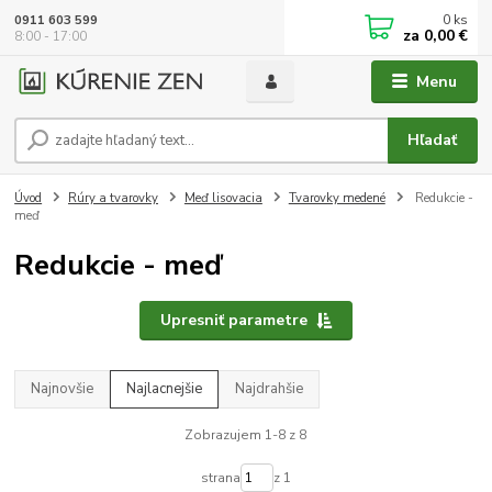
0
ks
0911 603 599
za
0,00 €
8:00 - 17:00
Menu
Hľadať
Úvod
Rúry a tvarovky
Meď lisovacia
Tvarovky medené
Redukcie -
meď
Redukcie - meď
Upresniť parametre
Najnovšie
Najlacnejšie
Najdrahšie
Zobrazujem 1-8 z 8
strana
z 1