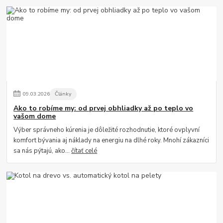
09
.
03
.
2026
Články
Ako to robíme my: od prvej obhliadky až po teplo vo
vašom dome
Výber správneho kúrenia je dôležité rozhodnutie, ktoré ovplyvní
komfort bývania aj náklady na energiu na dlhé roky. Mnohí zákazníci
sa nás pýtajú, ako...
čítať celé