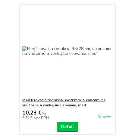
Meď lisovacia redukcia 35x28mm, s koncami na
vnútorné a vonkajšie lisovanie, meď
10,23 €
/
ks
Skladom
8,32 €
bez DPH
Detail