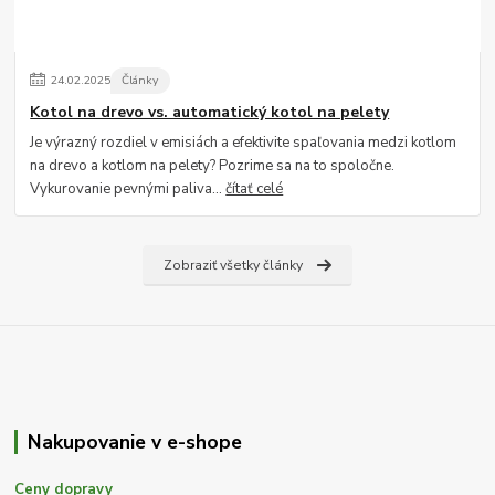
24
.
02
.
2025
Články
Kotol na drevo vs. automatický kotol na pelety
Je výrazný rozdiel v emisiách a efektivite spaľovania medzi kotlom
na drevo a kotlom na pelety? Pozrime sa na to spoločne.
Vykurovanie pevnými paliva...
čítať celé
Zobraziť všetky články
Nakupovanie v e-shope
Ceny dopravy