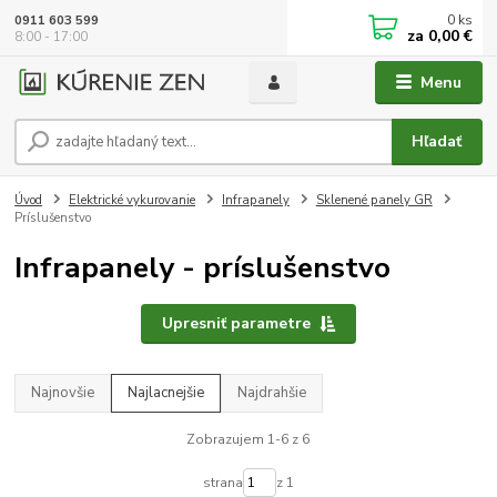
0
ks
0911 603 599
za
0,00 €
8:00 - 17:00
Menu
Hľadať
Úvod
Elektrické vykurovanie
Infrapanely
Sklenené panely GR
Príslušenstvo
Infrapanely - príslušenstvo
Upresniť parametre
Najnovšie
Najlacnejšie
Najdrahšie
Zobrazujem 1-6 z 6
strana
z 1