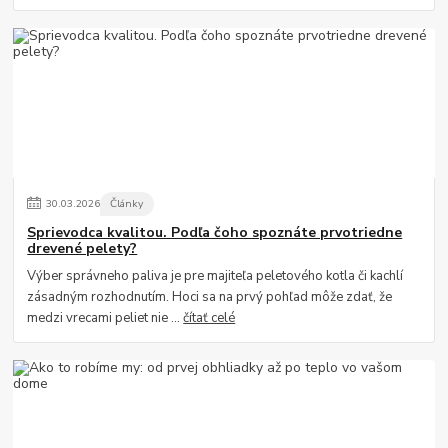
30
.
03
.
2026
Články
Sprievodca kvalitou. Podľa čoho spoznáte prvotriedne
drevené pelety?
Výber správneho paliva je pre majiteľa peletového kotla či kachlí
zásadným rozhodnutím. Hoci sa na prvý pohľad môže zdať, že
medzi vrecami peliet nie ...
čítať celé