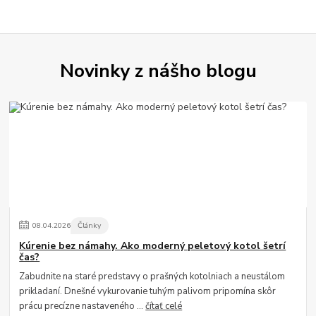
Novinky z nášho blogu
08
.
04
.
2026
Články
Kúrenie bez námahy. Ako moderný peletový kotol šetrí
čas?
Zabudnite na staré predstavy o prašných kotolniach a neustálom
prikladaní. Dnešné vykurovanie tuhým palivom pripomína skôr
prácu precízne nastaveného ...
čítať celé