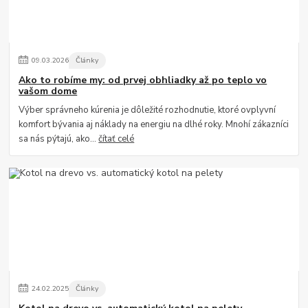
09
.
03
.
2026
Články
Ako to robíme my: od prvej obhliadky až po teplo vo
vašom dome
Výber správneho kúrenia je dôležité rozhodnutie, ktoré ovplyvní
komfort bývania aj náklady na energiu na dlhé roky. Mnohí zákazníci
sa nás pýtajú, ako...
čítať celé
24
.
02
.
2025
Články