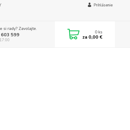
Y
Prihlásenie
e si rady? Zavolajte.
0
ks
 603 599
za
0,00 €
 17:00