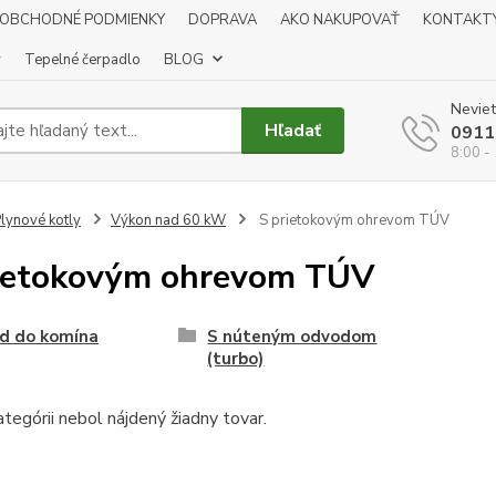
OBCHODNÉ PODMIENKY
DOPRAVA
AKO NAKUPOVAŤ
KONTAKT
y
Tepelné čerpadlo
BLOG
Neviet
Hľadať
0911
8:00 -
lynové kotly
Výkon nad 60 kW
S prietokovým ohrevom TÚV
ietokovým ohrevom TÚV
d do komína
S núteným odvodom
(turbo)
ategórii nebol nájdený žiadny tovar.