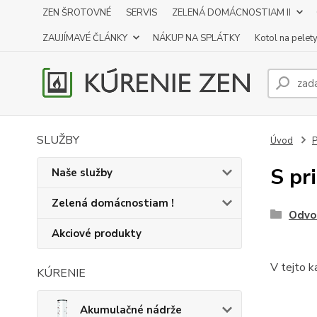
ZEN ŠROTOVNÉ
SERVIS
ZELENÁ DOMÁCNOSTIAM II
ZAUJÍMAVÉ ČLÁNKY
NÁKUP NA SPLÁTKY
Kotol na pelet
SLUŽBY
Úvod
P
S pr
Naše služby
Zelená domácnostiam !
Odvo
Akciové produkty
V tejto k
KÚRENIE
Akumulačné nádrže