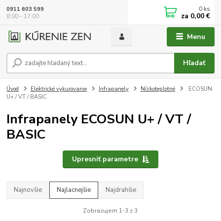
0
ks
0911 603 599
za
0,00 €
8:00 - 17:00
Menu
Hľadať
Úvod
Elektrické vykurovanie
Infrapanely
Nízkoteplotné
ECOSUN
U+ / VT / BASIC
Infrapanely ECOSUN U+ / VT /
BASIC
Upresniť parametre
Najnovšie
Najlacnejšie
Najdrahšie
Zobrazujem 1-3 z 3