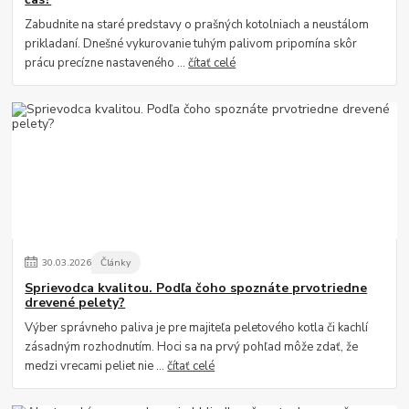
Zabudnite na staré predstavy o prašných kotolniach a neustálom
prikladaní. Dnešné vykurovanie tuhým palivom pripomína skôr
prácu precízne nastaveného ...
čítať celé
30
.
03
.
2026
Články
Sprievodca kvalitou. Podľa čoho spoznáte prvotriedne
drevené pelety?
Výber správneho paliva je pre majiteľa peletového kotla či kachlí
zásadným rozhodnutím. Hoci sa na prvý pohľad môže zdať, že
medzi vrecami peliet nie ...
čítať celé