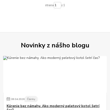
strana
z 1
Novinky z nášho blogu
08
.
04
.
2026
Články
Kúrenie bez námahy. Ako moderný peletový kotol šetrí
čas?