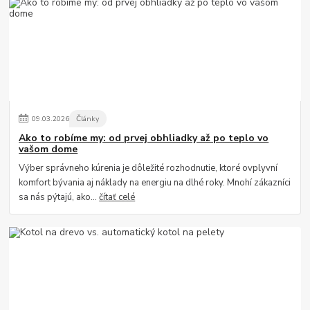
09
.
03
.
2026
Články
Ako to robíme my: od prvej obhliadky až po teplo vo
vašom dome
Výber správneho kúrenia je dôležité rozhodnutie, ktoré ovplyvní
komfort bývania aj náklady na energiu na dlhé roky. Mnohí zákazníci
sa nás pýtajú, ako...
čítať celé