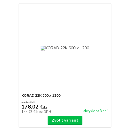
KORAD 22K 600 x 1200
274,86 €
178,02 €
/
ks
obvykle do 3 dní
144,73 €
bez DPH
Zvoliť variant