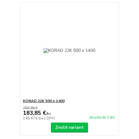
KORAD 22K 500 x 1400
283,86 €
183,85 €
/
ks
obvykle do 3 dní
149,47 €
bez DPH
Zvoliť variant