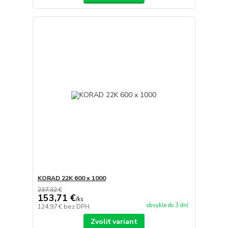
KORAD 22K 600 x 1000
237,32 €
153,71 €
/
ks
obvykle do 3 dní
124,97 €
bez DPH
Zvoliť variant