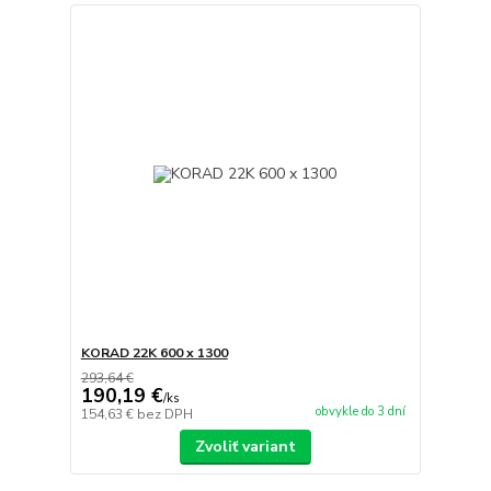
KORAD 22K 600 x 1300
293,64 €
190,19 €
/
ks
obvykle do 3 dní
154,63 €
bez DPH
Zvoliť variant