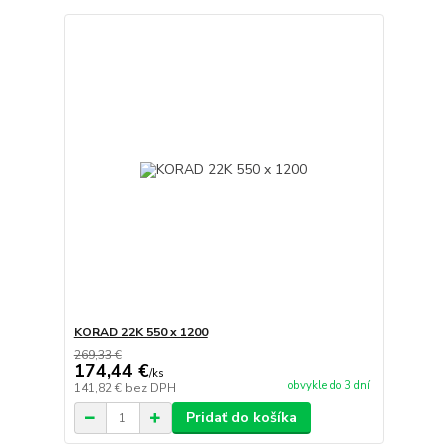
KORAD 22K 550 x 1200
269,33 €
174,44 €
/
ks
obvykle do 3 dní
141,82 €
bez DPH
Pridať do košíka