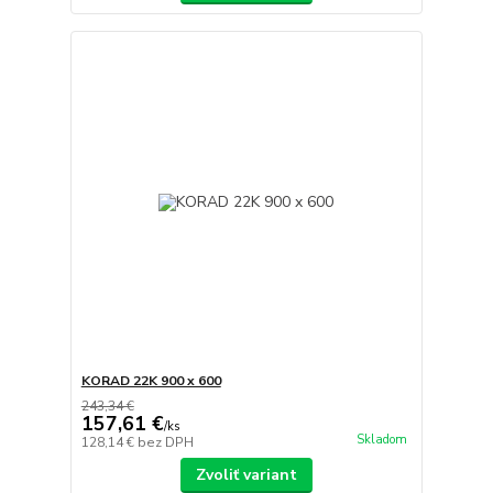
KORAD 22K 900 x 600
243,34 €
157,61 €
/
ks
Skladom
128,14 €
bez DPH
Zvoliť variant