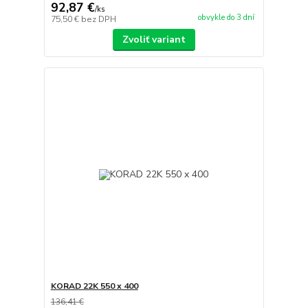
92,87 €
/
ks
obvykle do 3 dní
75,50 €
bez DPH
Zvoliť variant
KORAD 22K 550 x 400
136,41 €