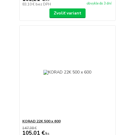
obvykle do 3 dní
83,10 €
bez DPH
Zvoliť variant
KORAD 22K 500 x 600
147,38 €
105,01 €
/
ks