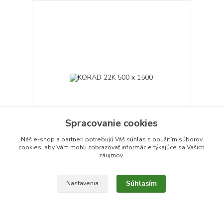
Spracovanie cookies
Náš e-shop a partneri potrebujú Váš
súhlas
s použitím súborov
cookies, aby Vám mohli zobrazovať informácie týkajúce sa Vašich
záujmov.
KORAD 22K 500 x 1500
300,86 €
194,87 €
/
ks
Súhlasím
Nastavenia
obvykle do 3 dní
158,43 €
bez DPH
Zvoliť variant