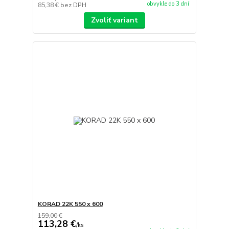
obvykle do 3 dní
85,38 €
bez DPH
Zvoliť variant
KORAD 22K 550 x 600
159,00 €
113,28 €
/
ks