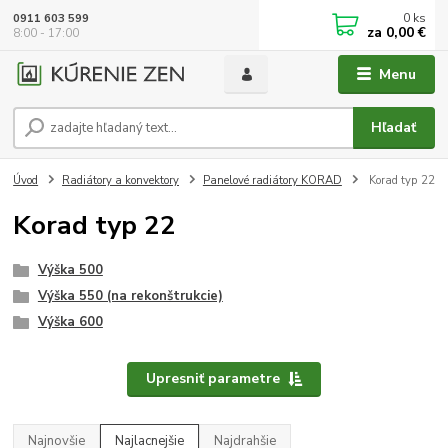
0
ks
0911 603 599
za
0,00 €
8:00 - 17:00
Menu
Hľadať
Úvod
Radiátory a konvektory
Panelové radiátory KORAD
Korad typ 22
Korad typ 22
Výška 500
Výška 550 (na rekonštrukcie)
Výška 600
Upresniť parametre
Najnovšie
Najlacnejšie
Najdrahšie