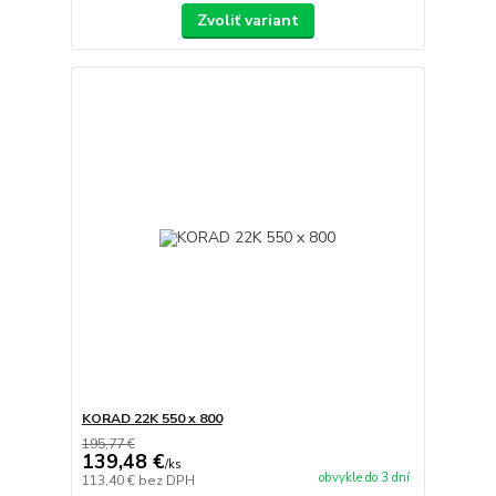
Zvoliť variant
KORAD 22K 550 x 800
195,77 €
139,48 €
/
ks
obvykle do 3 dní
113,40 €
bez DPH