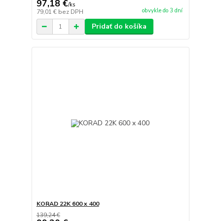
97,18 €
/
ks
obvykle do 3 dní
79,01 €
bez DPH
Pridať do košíka
KORAD 22K 600 x 400
139,24 €