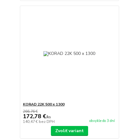
KORAD 22K 500 x 1300
266,76 €
172,78 €
/
ks
obvykle do 3 dní
140,47 €
bez DPH
Zvoliť variant