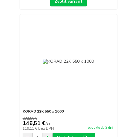
Zvoliť variant
KORAD 22K 550 x 1000
232,56 €
146,51 €
/
ks
obvykle do 3 dní
119,11 €
bez DPH