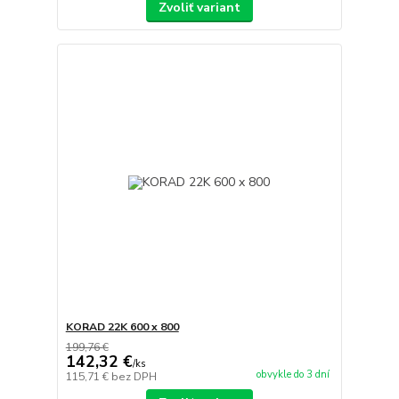
Zvoliť variant
KORAD 22K 600 x 800
199,76 €
142,32 €
/
ks
obvykle do 3 dní
115,71 €
bez DPH