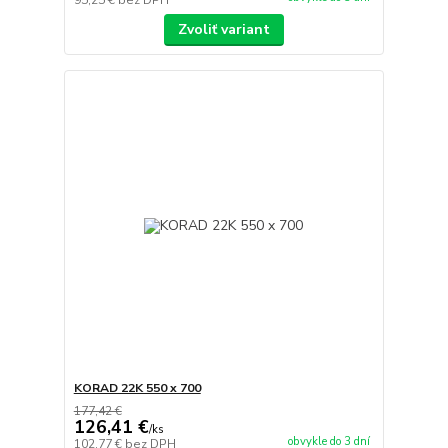
Zvoliť variant
KORAD 22K 550 x 700
177,42 €
126,41 €
/
ks
obvykle do 3 dní
102,77 €
bez DPH