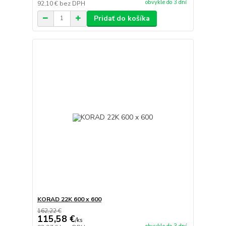
obvykle do 3 dní
92,10 €
bez DPH
Pridať do košíka
KORAD 22K 600 x 600
162,22 €
115,58 €
/
ks