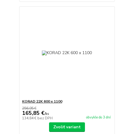
KORAD 22K 600 x 1100
256,05 €
165,85 €
/
ks
obvykle do 3 dní
134,84 €
bez DPH
Zvoliť variant