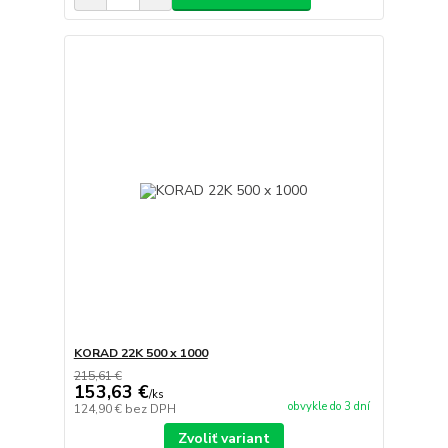
KORAD 22K 500 x 1000
215,61 €
153,63 €
/
ks
obvykle do 3 dní
124,90 €
bez DPH
Zvoliť variant