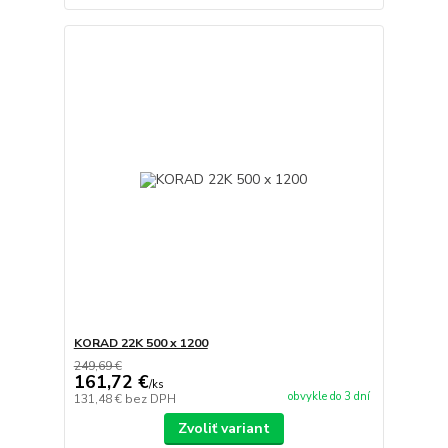
KORAD 22K 500 x 1200
249,69 €
161,72 €
/
ks
obvykle do 3 dní
131,48 €
bez DPH
Zvoliť variant