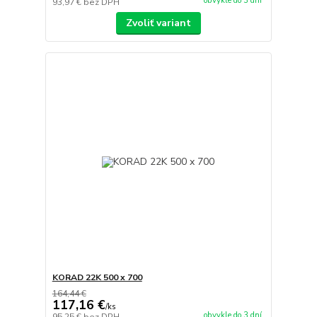
obvykle do 3 dní
93,97 €
bez DPH
Zvoliť variant
KORAD 22K 500 x 700
164,44 €
117,16 €
/
ks
obvykle do 3 dní
95,25 €
bez DPH