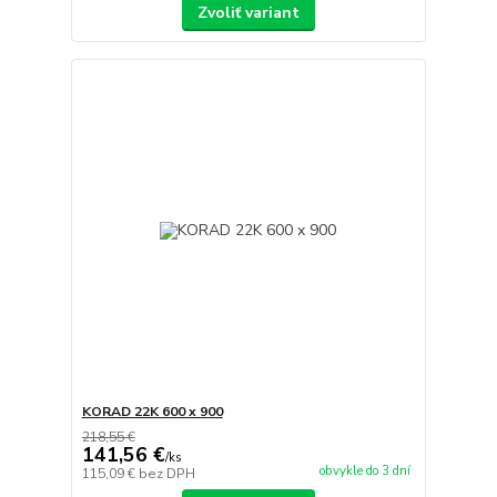
Zvoliť variant
KORAD 22K 600 x 900
218,55 €
141,56 €
/
ks
obvykle do 3 dní
115,09 €
bez DPH