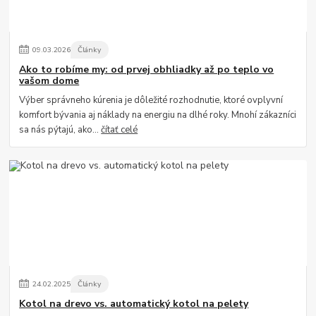
09
.
03
.
2026
Články
Ako to robíme my: od prvej obhliadky až po teplo vo
vašom dome
Výber správneho kúrenia je dôležité rozhodnutie, ktoré ovplyvní
komfort bývania aj náklady na energiu na dlhé roky. Mnohí zákazníci
sa nás pýtajú, ako...
čítať celé
24
.
02
.
2025
Články
Kotol na drevo vs. automatický kotol na pelety