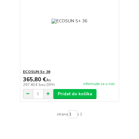
ECOSUN S+ 36
365,80 €
/
ks
informujte sa u nás
297,40 €
bez DPH
Pridať do košíka
strana
z 1