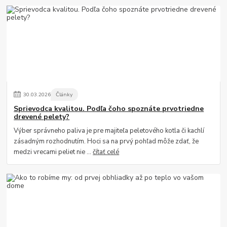
30
.
03
.
2026
Články
Sprievodca kvalitou. Podľa čoho spoznáte prvotriedne
drevené pelety?
Výber správneho paliva je pre majiteľa peletového kotla či kachlí
zásadným rozhodnutím. Hoci sa na prvý pohľad môže zdať, že
medzi vrecami peliet nie ...
čítať celé