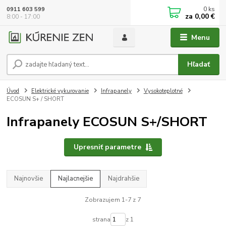
0
ks
0911 603 599
za
0,00 €
8:00 - 17:00
Menu
Hľadať
Úvod
Elektrické vykurovanie
Infrapanely
Vysokoteplotné
ECOSUN S+ / SHORT
Infrapanely ECOSUN S+/SHORT
Upresniť parametre
Najnovšie
Najlacnejšie
Najdrahšie
Zobrazujem 1-7 z 7
strana
z 1