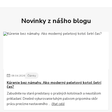
Novinky z nášho blogu
08
.
04
.
2026
Články
Kúrenie bez námahy. Ako moderný peletový kotol šetrí
čas?
Zabudnite na staré predstavy o prašných kotolniach a neustálom
prikladaní. Dnešné vykurovanie tuhým palivom pripomína skôr
prácu precízne nastaveného ...
čítať celé