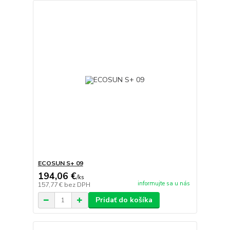
ECOSUN S+ 09
194,06 €
/
ks
informujte sa u nás
157,77 €
bez DPH
Pridať do košíka