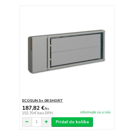
ECOSUN S+ 08 SHORT
187,82 €
/
ks
informujte sa u nás
152,70 €
bez DPH
Pridať do košíka