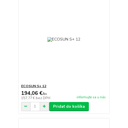
ECOSUN S+ 12
194,06 €
/
ks
informujte sa u nás
157,77 €
bez DPH
Pridať do košíka