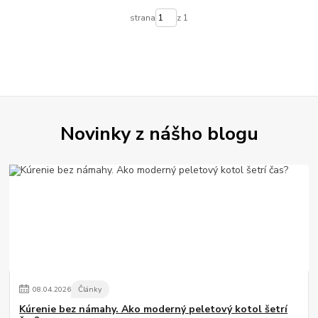
strana
z 1
Novinky z nášho blogu
08
.
04
.
2026
Články
Kúrenie bez námahy. Ako moderný peletový kotol šetrí