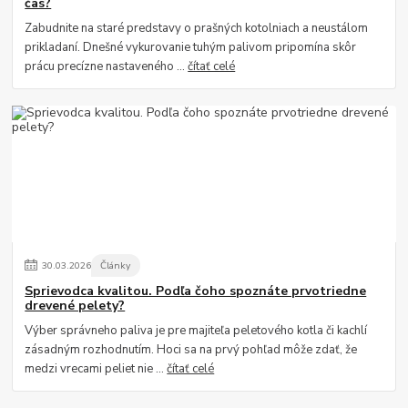
čas?
Zabudnite na staré predstavy o prašných kotolniach a neustálom
prikladaní. Dnešné vykurovanie tuhým palivom pripomína skôr
prácu precízne nastaveného ...
čítať celé
30
.
03
.
2026
Články
Sprievodca kvalitou. Podľa čoho spoznáte prvotriedne
drevené pelety?
Výber správneho paliva je pre majiteľa peletového kotla či kachlí
zásadným rozhodnutím. Hoci sa na prvý pohľad môže zdať, že
medzi vrecami peliet nie ...
čítať celé