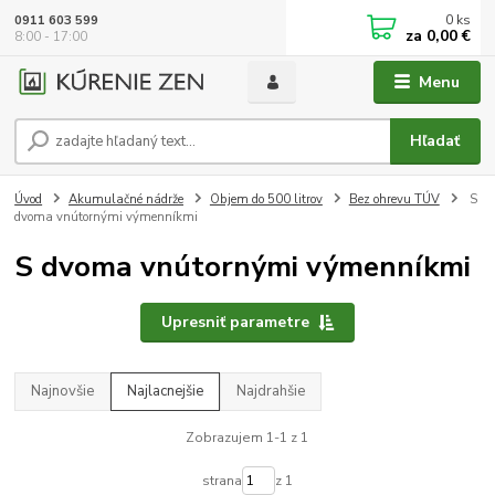
0
ks
0911 603 599
za
0,00 €
8:00 - 17:00
Menu
Hľadať
Úvod
Akumulačné nádrže
Objem do 500 litrov
Bez ohrevu TÚV
S
dvoma vnútornými výmenníkmi
S dvoma vnútornými výmenníkmi
Upresniť parametre
Najnovšie
Najlacnejšie
Najdrahšie
Zobrazujem 1-1 z 1
strana
z 1