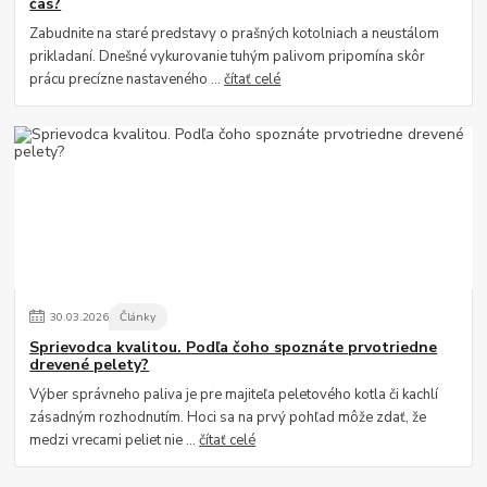
čas?
Zabudnite na staré predstavy o prašných kotolniach a neustálom
prikladaní. Dnešné vykurovanie tuhým palivom pripomína skôr
prácu precízne nastaveného ...
čítať celé
30
.
03
.
2026
Články
Sprievodca kvalitou. Podľa čoho spoznáte prvotriedne
drevené pelety?
Výber správneho paliva je pre majiteľa peletového kotla či kachlí
zásadným rozhodnutím. Hoci sa na prvý pohľad môže zdať, že
medzi vrecami peliet nie ...
čítať celé