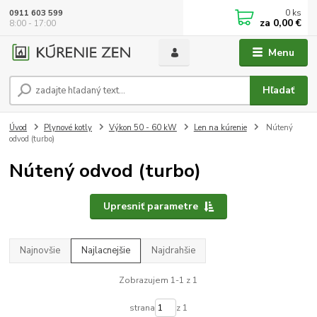
0
ks
0911 603 599
za
0,00 €
8:00 - 17:00
Menu
Hľadať
Úvod
Plynové kotly
Výkon 50 - 60 kW
Len na kúrenie
Nútený
odvod (turbo)
Nútený odvod (turbo)
Upresniť parametre
Najnovšie
Najlacnejšie
Najdrahšie
Zobrazujem 1-1 z 1
strana
z 1