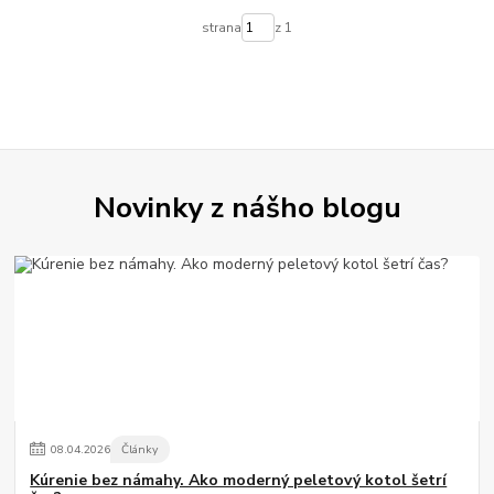
strana
z 1
Novinky z nášho blogu
08
.
04
.
2026
Články
Kúrenie bez námahy. Ako moderný peletový kotol šetrí