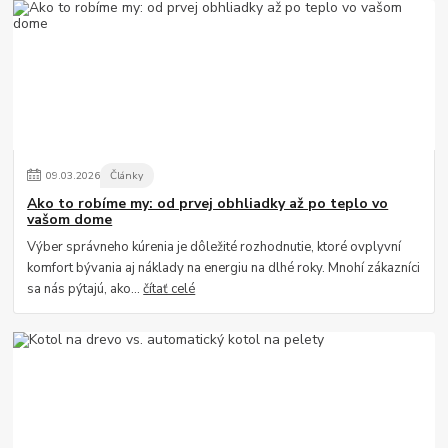
09
.
03
.
2026
Články
Ako to robíme my: od prvej obhliadky až po teplo vo
vašom dome
Výber správneho kúrenia je dôležité rozhodnutie, ktoré ovplyvní
komfort bývania aj náklady na energiu na dlhé roky. Mnohí zákazníci
sa nás pýtajú, ako...
čítať celé