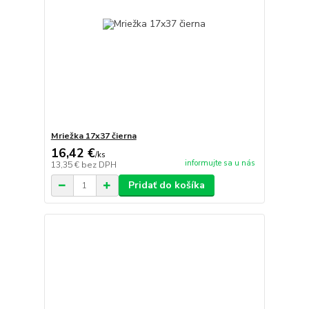
Mriežka 17x37 čierna
16,42 €
/
ks
informujte sa u nás
13,35 €
bez DPH
Pridať do košíka