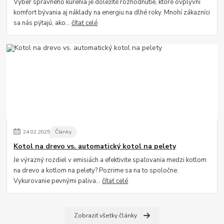
Výber správneho kúrenia je dôležité rozhodnutie, ktoré ovplyvní
komfort bývania aj náklady na energiu na dlhé roky. Mnohí zákazníci
sa nás pýtajú, ako...
čítať celé
24
.
02
.
2025
Články
Kotol na drevo vs. automatický kotol na pelety
Je výrazný rozdiel v emisiách a efektivite spaľovania medzi kotlom
na drevo a kotlom na pelety? Pozrime sa na to spoločne.
Vykurovanie pevnými paliva...
čítať celé
Zobraziť všetky články