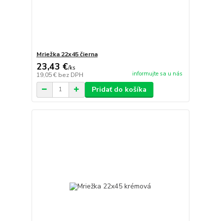
Mriežka 22x45 čierna
23,43 €
/
ks
informujte sa u nás
19,05 €
bez DPH
Pridať do košíka