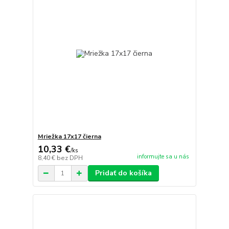
Mriežka 17x17 čierna
10,33 €
/
ks
informujte sa u nás
8,40 €
bez DPH
Pridať do košíka