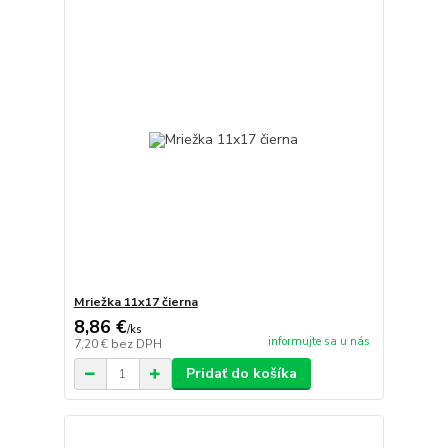
Mriežka 11x17 čierna
8,86 €
/
ks
informujte sa u nás
7,20 €
bez DPH
Pridať do košíka