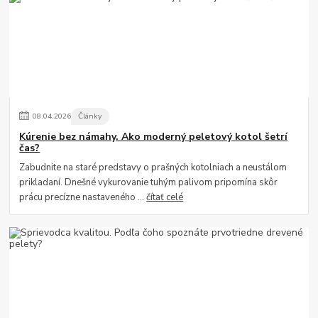
08
.
04
.
2026
Články
Kúrenie bez námahy. Ako moderný peletový kotol šetrí
čas?
Zabudnite na staré predstavy o prašných kotolniach a neustálom
prikladaní. Dnešné vykurovanie tuhým palivom pripomína skôr
prácu precízne nastaveného ...
čítať celé