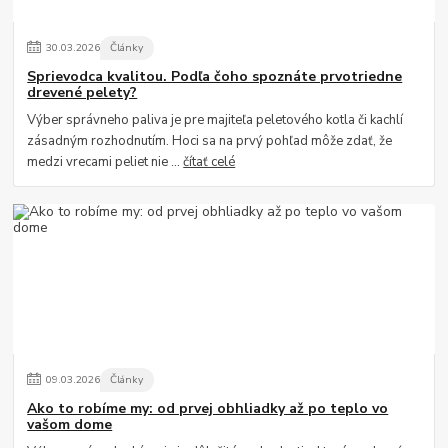
30
.
03
.
2026
Články
Sprievodca kvalitou. Podľa čoho spoznáte prvotriedne
drevené pelety?
Výber správneho paliva je pre majiteľa peletového kotla či kachlí
zásadným rozhodnutím. Hoci sa na prvý pohľad môže zdať, že
medzi vrecami peliet nie ...
čítať celé
09
.
03
.
2026
Články
Ako to robíme my: od prvej obhliadky až po teplo vo
vašom dome