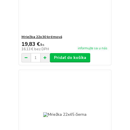
Mriežka 22x30 krémová
19,83 €
/
ks
informujte sa u nás
16,13 €
bez DPH
Pridať do košíka