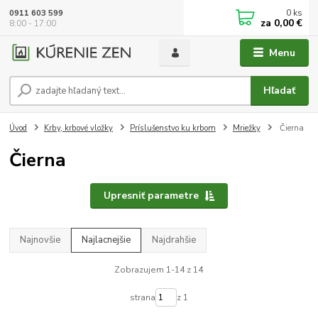
0
ks
0911 603 599
za
0,00 €
8:00 - 17:00
Menu
Hľadať
Úvod
Krby, krbové vložky
Príslušenstvo ku krbom
Mriežky
Čierna
Čierna
Upresniť parametre
Najnovšie
Najlacnejšie
Najdrahšie
Zobrazujem 1-14 z 14
strana
z 1