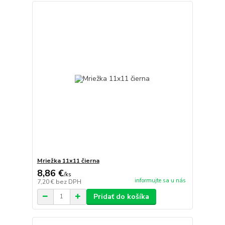
Mriežka 11x11 čierna
8,86 €
/
ks
informujte sa u nás
7,20 €
bez DPH
Pridať do košíka