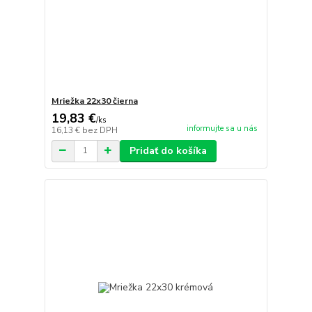
Mriežka 22x30 čierna
19,83 €
/
ks
informujte sa u nás
16,13 €
bez DPH
Pridať do košíka