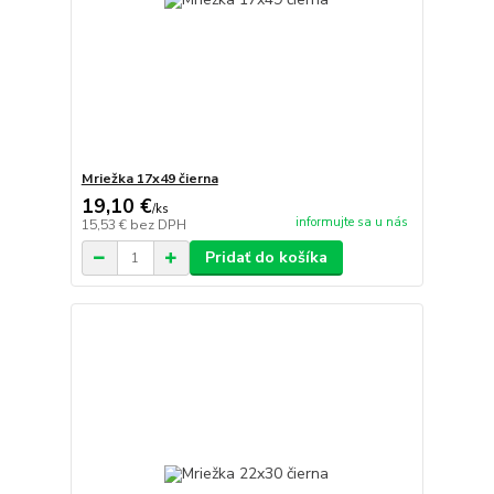
Mriežka 17x49 čierna
19,10 €
/
ks
informujte sa u nás
15,53 €
bez DPH
Pridať do košíka