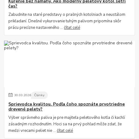
Kúrenie bez námahy. Ako moderný peletový kotol šetrí
čas?
Zabudnite na staré predstavy o prašných kotolniach a neustálom
prikladaní. Dnešné vykurovanie tuhým palivom pripomína skôr
prácu precízne nastaveného ...
čítať celé
30
.
03
.
2026
Články
Sprievodca kvalitou. Podľa čoho spoznáte prvotriedne
drevené pelety?
Výber správneho paliva je pre majiteľa peletového kotla či kachlí
zásadným rozhodnutím. Hoci sa na prvý pohľad môže zdať, že
medzi vrecami peliet nie ...
čítať celé