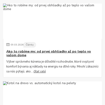
09
.
03
.
2026
Články
Ako to robíme my: od prvej obhliadky až po teplo vo
vašom dome
Výber správneho kúrenia je dôležité rozhodnutie, ktoré ovplyvní
komfort bývania aj náklady na energiu na dlhé roky. Mnohí zákazníci
sa nás pýtajú, ako...
čítať celé