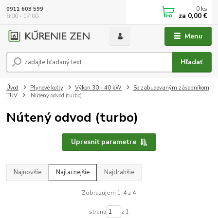
0
ks
0911 603 599
za
0,00 €
8:00 - 17:00
Menu
Hľadať
Úvod
Plynové kotly
Výkon 30 - 40 kW
So zabudovaným zásobníkom
TÚV
Nútený odvod (turbo)
Nútený odvod (turbo)
Upresniť parametre
Najnovšie
Najlacnejšie
Najdrahšie
Zobrazujem 1-4 z 4
strana
z 1