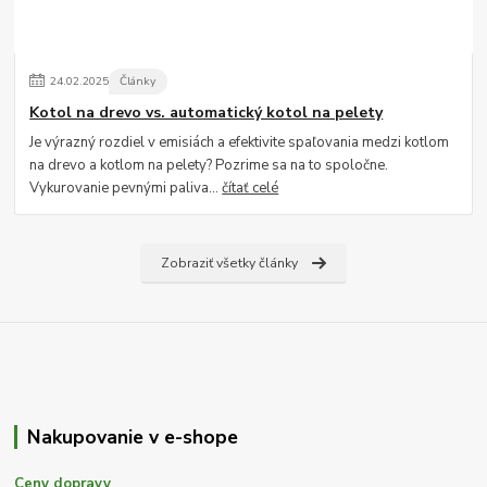
24
.
02
.
2025
Články
Kotol na drevo vs. automatický kotol na pelety
Je výrazný rozdiel v emisiách a efektivite spaľovania medzi kotlom
na drevo a kotlom na pelety? Pozrime sa na to spoločne.
Vykurovanie pevnými paliva...
čítať celé
Zobraziť všetky články
Nakupovanie v e-shope
Ceny dopravy