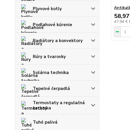
Antikalk
Plynové kotly
58,97
47,94 €
Podlahové kúrenie
Radiátory a konvektory
Rúry a tvarovky
Solárna technika
Tepelné čerpadlá
Termostaty a regulačná
technika
Tuhé palivá