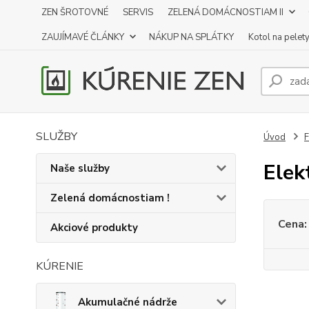
ZEN ŠROTOVNÉ
SERVIS
ZELENÁ DOMÁCNOSTIAM II
ZAUJÍMAVÉ ČLÁNKY
NÁKUP NA SPLÁTKY
Kotol na pelet
SLUŽBY
Úvod
F
Elek
Naše služby
Zelená domácnostiam !
Cena:
Akciové produkty
KÚRENIE
Akumulačné nádrže