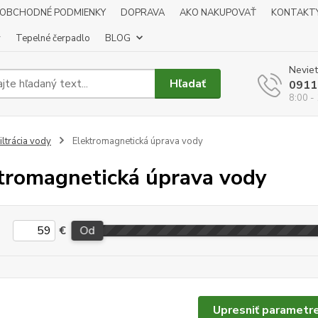
OBCHODNÉ PODMIENKY
DOPRAVA
AKO NAKUPOVAŤ
KONTAKT
y
Tepelné čerpadlo
BLOG
Neviet
Hľadať
0911
8:00 -
iltrácia vody
Elektromagnetická úprava vody
tromagnetická úprava vody
€
Od
Upresniť parametr