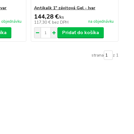
Ivar
Antikalk 1" závitová Gel - Ivar
144,28 €
/
ks
 objednávku
na objednávku
117,30 €
bez DPH
íka
Pridať do košíka
strana
z 1