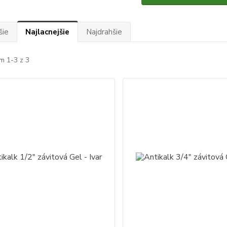
šie
Najlacnejšie
Najdrahšie
m 1-3 z 3