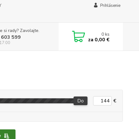
Y
Prihlásenie
e si rady? Zavolajte.
0
ks
 603 599
za
0,00 €
 17:00
Do
€
e