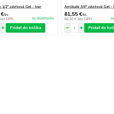
 1/2" závitová Gel - Ivar
Antikalk 3/4" závitová Gel - 
 €
81,55 €
/
ks
/
ks
na objednávku
na
bez DPH
66,30 €
bez DPH
Pridať do košíka
Pridať do koš