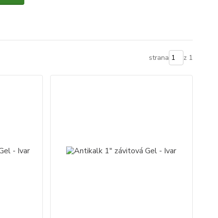
strana
z 1