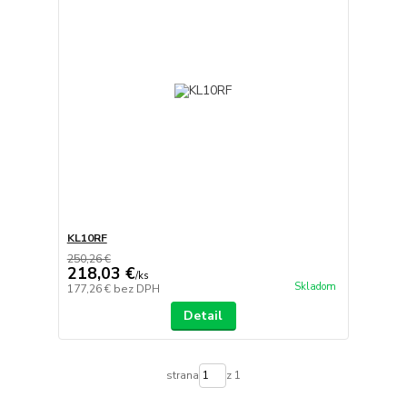
KL10RF
250,26 €
218,03 €
/
ks
Skladom
177,26 €
bez DPH
Detail
strana
z 1