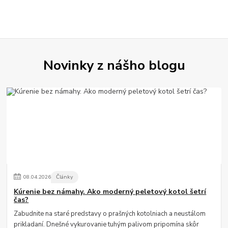
Novinky z nášho blogu
08
.
04
.
2026
Články
Kúrenie bez námahy. Ako moderný peletový kotol šetrí
čas?
Zabudnite na staré predstavy o prašných kotolniach a neustálom
prikladaní. Dnešné vykurovanie tuhým palivom pripomína skôr