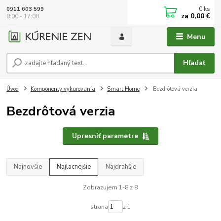
0
ks
0911 603 599
za
0,00 €
8:00 - 17:00
Menu
Hľadať
Úvod
Komponenty vykurovania
Smart Home
Bezdrôtová verzia
Bezdrôtová verzia
Upresniť parametre
Najnovšie
Najlacnejšie
Najdrahšie
Zobrazujem 1-8 z 8
strana
z 1