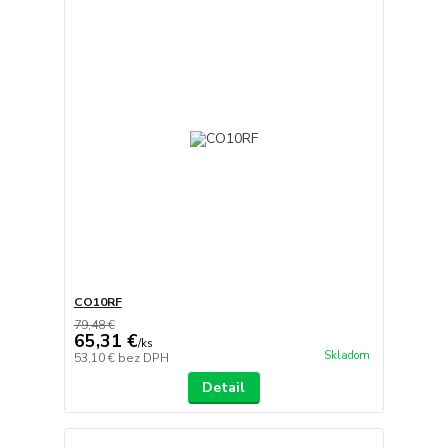
CO10RF
79,48 €
65,31 €
/
ks
Skladom
53,10 €
bez DPH
Detail