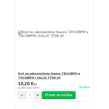
Kryt na zabezpečenie hlavice TRV10RFM a
TRV28RFM | SALUS TP28-30
10,20 €
/
ks
Skladom
8,29 €
bez DPH
Pridať do košíka