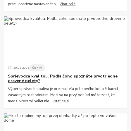
prácu precízne nastaveného ...
čítať celé
30
.
03
.
2026
Články
Sprievodca kvalitou. Podľa čoho spoznáte prvotriedne
drevené pelety?
Výber správneho paliva je pre majiteľa peletového kotla či kachlí
zásadným rozhodnutím. Hoci sa na prvý pohľad môže zdať, že
medzi vrecami peliet nie ...
čítať celé