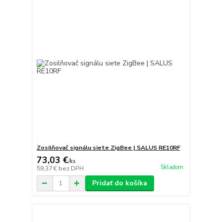
Zosilňovač signálu siete ZigBee | SALUS RE10RF
73,03 €
/
ks
Skladom
59,37 €
bez DPH
Pridať do košíka