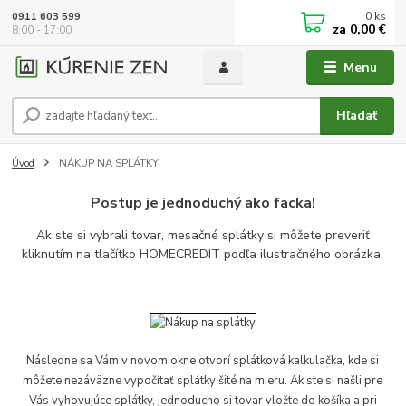
0
ks
0911 603 599
za
0,00 €
8:00 - 17:00
Menu
Hľadať
Úvod
NÁKUP NA SPLÁTKY
Postup je jednoduchý ako facka!
Ak ste si vybrali tovar, mesačné splátky si môžete preveriť
kliknutím na tlačítko HOMECREDIT podľa ilustračného obrázka.
Následne sa Vám v novom okne otvorí splátková kalkulačka, kde si
môžete nezáväzne vypočítať splátky šité na mieru. Ak ste si našli pre
Vás vyhovujúce splátky, jednoducho si tovar vložte do košíka a pri