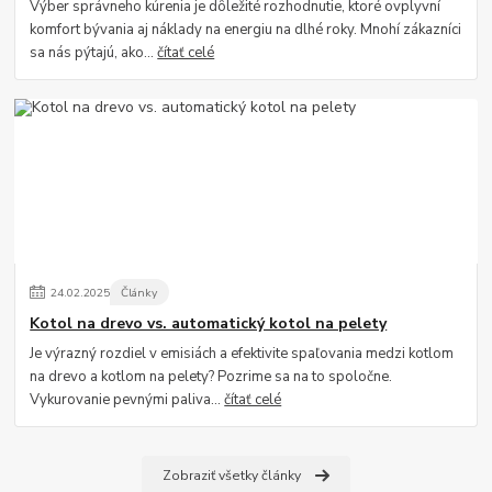
Výber správneho kúrenia je dôležité rozhodnutie, ktoré ovplyvní
komfort bývania aj náklady na energiu na dlhé roky. Mnohí zákazníci
sa nás pýtajú, ako...
čítať celé
24
.
02
.
2025
Články
Kotol na drevo vs. automatický kotol na pelety
Je výrazný rozdiel v emisiách a efektivite spaľovania medzi kotlom
na drevo a kotlom na pelety? Pozrime sa na to spoločne.
Vykurovanie pevnými paliva...
čítať celé
Zobraziť všetky články