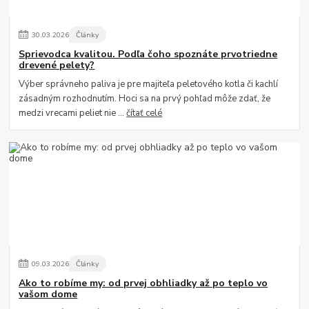
30
.
03
.
2026
Články
Sprievodca kvalitou. Podľa čoho spoznáte prvotriedne
drevené pelety?
Výber správneho paliva je pre majiteľa peletového kotla či kachlí
zásadným rozhodnutím. Hoci sa na prvý pohľad môže zdať, že
medzi vrecami peliet nie ...
čítať celé
09
.
03
.
2026
Články
Ako to robíme my: od prvej obhliadky až po teplo vo
vašom dome