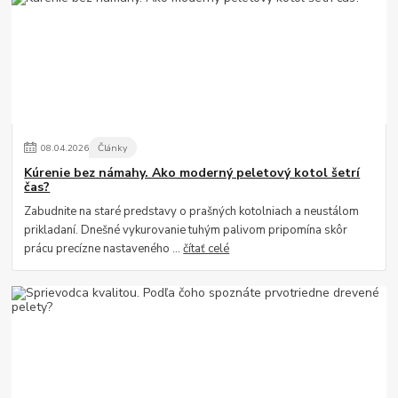
08
.
04
.
2026
Články
Kúrenie bez námahy. Ako moderný peletový kotol šetrí
čas?
Zabudnite na staré predstavy o prašných kotolniach a neustálom
prikladaní. Dnešné vykurovanie tuhým palivom pripomína skôr
prácu precízne nastaveného ...
čítať celé