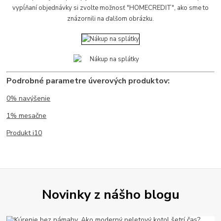
vypĺňaní objednávky si zvolte možnosť "HOMECREDIT", ako sme to
znázornili na ďalšom obrázku.
Podrobné parametre úverových produktov:
0% navýšenie
1% mesačne
Produkt i10
Novinky z nášho blogu