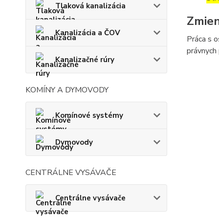
Tlaková kanalizácia
Zmien
Kanalizácia a ČOV
Práca s o
právnych 
Kanalizačné rúry
KOMÍNY A DYMOVODY
Komínové systémy
Dymovody
CENTRÁLNE VYSÁVAČE
Centrálne vysávače