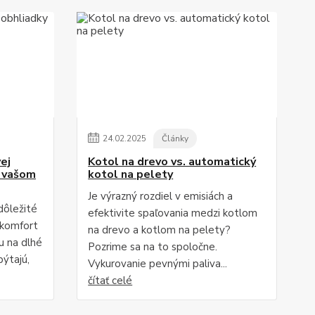
24
.
02
.
2025
Články
ej
Kotol na drevo vs. automatický
o vašom
kotol na pelety
Je výrazný rozdiel v emisiách a
dôležité
efektivite spaľovania medzi kotlom
 komfort
na drevo a kotlom na pelety?
u na dlhé
Pozrime sa na to spoločne.
pýtajú,
Vykurovanie pevnými paliva...
čítať celé