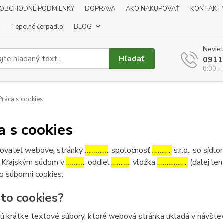
OBCHODNÉ PODMIENKY
DOPRAVA
AKO NAKUPOVAŤ
KONTAKT
y
Tepelné čerpadlo
BLOG
Neviet
Hľadať
0911
8:00 -
ráca s cookies
a s cookies
ovateľ webovej stránky
………….
, spoločnosť
………..
s.r.o., so sídl
 Krajským súdom v
……….
, oddiel
……….
, vložka
……………..
(ďalej len
o súbormi cookies.
 to cookies?
ú krátke textové súbory, ktoré webová stránka ukladá v návštev