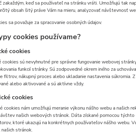
č zakaždým, keď sa používateľ na stránku vráti. Umožňujú tak napr
určitý obsah šitý práve Vám na mieru, analyzovať návštevnosť w
ies sa považuje za spracovanie osobných údajov.
ypy cookies používame?
cké cookies
 cookies sú nevyhnutné pre správne fungovanie webovej stránky
kovania funkcií stránky. Sú zodpovedné okrem iného za uchovávan
e filtrov, nákupný proces alebo ukladanie nastavenia súkromia. 
ané alebo aktivované a sú aktívne vždy.
ické cookies
ké cookies nám umožňujú meranie výkonu nášho webu a našich re
 návštev našich webových stránok. Dáta získané pomocou týchto
átorov, ktoré ukazujú na konkrétnych používateľov nášho webu.
 našich stránok.