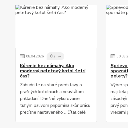
08
.
04
.
2026
Články
30
.
03
.
Kúrenie bez námahy. Ako
Sprievo
moderný peletový kotol šetrí
spoznát
čas?
pelety?
Zabudnite na staré predstavy o
Výber sp
prašných kotolniach a neustálom
majiteľa 
prikladaní. Dnešné vykurovanie
zásadným
tuhým palivom pripomína skôr prácu
prvý poh
precízne nastaveného ...
čítať celé
vrecami p