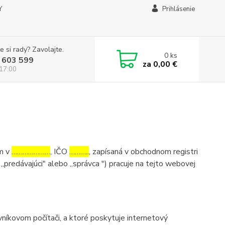
Y
Prihlásenie
e si rady? Zavolajte.
0
ks
 603 599
za
0,00 €
 17:00
om v
…………………
, IČO
………..
, zapísaná v obchodnom registri
 „predávajúci" alebo „správca ") pracuje na tejto webovej
níkovom počítači, a ktoré poskytuje internetový