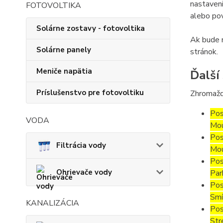
nastaveni
FOTOVOLTIKA
alebo pov
Solárne zostavy - fotovoltika
Ak bude m
Solárne panely
stránok.
Meniče napätia
Ďalší
Príslušenstvo pre fotovoltiku
Zhromažd
Pos
VODA
Mou
Pos
Filtrácia vody
Mou
Pos
Ohrievače vody
Par
Pos
Smí
KANALIZÁCIA
Pos
Str