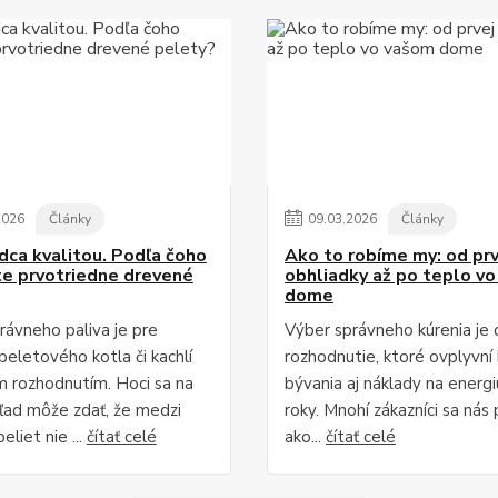
2026
Články
09
.
03
.
2026
Články
dca kvalitou. Podľa čoho
Ako to robíme my: od prv
e prvotriedne drevené
obhliadky až po teplo v
dome
rávneho paliva je pre
Výber správneho kúrenia je 
peletového kotla či kachlí
rozhodnutie, ktoré ovplyvní
 rozhodnutím. Hoci sa na
bývania aj náklady na energi
ľad môže zdať, že medzi
roky. Mnohí zákazníci sa nás 
eliet nie ...
čítať celé
ako...
čítať celé