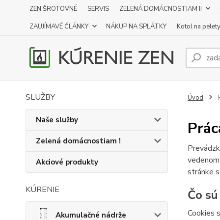
ZEN ŠROTOVNÉ
SERVIS
ZELENÁ DOMÁCNOSTIAM II
ZAUJÍMAVÉ ČLÁNKY
NÁKUP NA SPLÁTKY
Kotol na pelet
SLUŽBY
Úvod
P
Naše služby
Prác
Zelená domácnostiam !
Prevádzk
vedenom
Akciové produkty
stránke s
KÚRENIE
Čo sú
Cookies s
Akumulačné nádrže