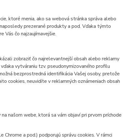
cie, ktoré menia, ako sa webová stránka správa alebo
bo naposledy prezerané produkty a pod. Vďaka týmto
 Vás čo najzaujímavejšie.
zali zobraziť čo najrelevantnejší obsah alebo reklamy
né vďaka vytváraniu tzv. pseudonymizovaného profilu
 možná bezprostredná identifikácia Vašej osoby, pretože
mito cookies, neuvidíte v reklamných oznámeniach obsah
y na našom webe, ktorá sa vám objaví pri prvom príchode
le Chrome a pod.) podporujú správu cookies. V rámci