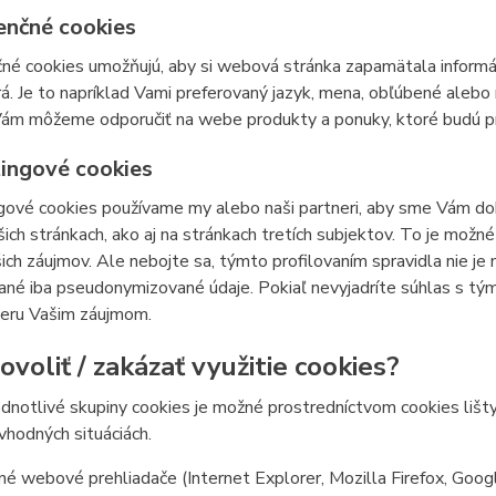
enčné cookies
né cookies umožňujú, aby si webová stránka zapamätala informá
á. Je to napríklad Vami preferovaný jazyk, mena, obľúbené ale
ám môžeme odporučiť na webe produkty a ponuky, ktoré budú pre
ingové cookies
ové cookies používame my alebo naši partneri, aby sme Vám doká
šich stránkach, ako aj na stránkach tretích subjektov. To je mož
ich záujmov. Ale nebojte sa, týmto profilovaním spravidla nie je
ané iba pseudonymizované údaje. Pokiaľ nevyjadríte súhlas s tý
ieru Vašim záujmom.
voliť / zakázať využitie cookies?
ednotlivé skupiny cookies je možné prostredníctvom cookies lišt
 vhodných situáciách.
é webové prehliadače (Internet Explorer, Mozilla Firefox, Goog