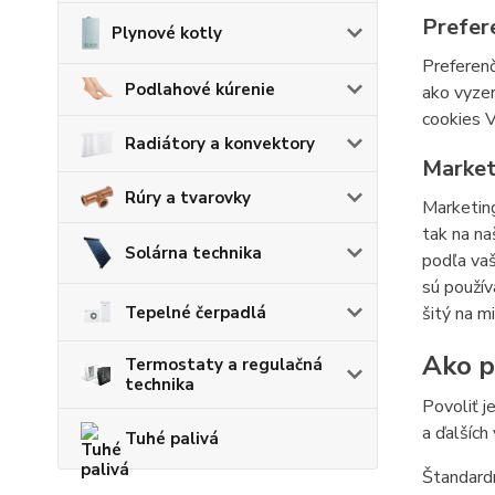
Prefer
Plynové kotly
Preferenč
Podlahové kúrenie
ako vyzer
cookies V
Radiátory a konvektory
Market
Rúry a tvarovky
Marketing
tak na na
Solárna technika
podľa vaš
sú použív
Tepelné čerpadlá
šitý na m
Ako po
Termostaty a regulačná
technika
Povoliť j
a ďalších
Tuhé palivá
Štandardn