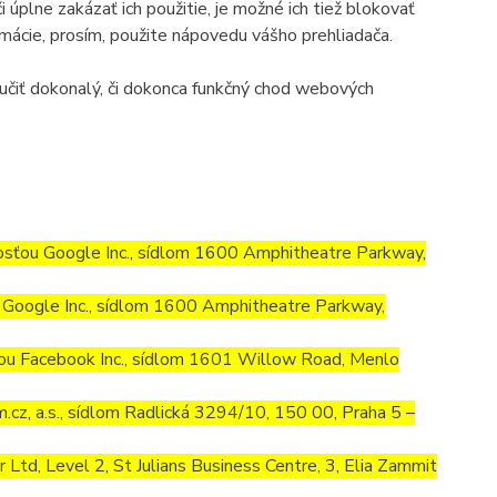
úplne zakázať ich použitie, je možné ich tiež blokovať
ormácie, prosím, použite nápovedu vášho prehliadača.
učiť dokonalý, či dokonca funkčný chod webových
osťou Google Inc., sídlom 1600 Amphitheatre Parkway,
Google Inc., sídlom 1600 Amphitheatre Parkway,
ou Facebook Inc., sídlom 1601 Willow Road, Menlo
cz, a.s., sídlom Radlická 3294/10, 150 00, Praha 5 –
td, Level 2, St Julians Business Centre, 3, Elia Zammit