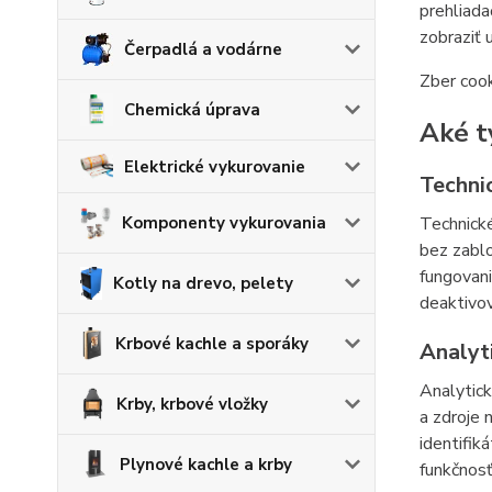
prehliada
zobraziť 
Čerpadlá a vodárne
Zber cook
Chemická úprava
Aké t
Elektrické vykurovanie
Techni
Technické
Komponenty vykurovania
bez zablo
fungovani
Kotly na drevo, pelety
deaktivov
Krbové kachle a sporáky
Analyt
Analytic
Krby, krbové vložky
a zdroje
identifik
Plynové kachle a krby
funkčnosť