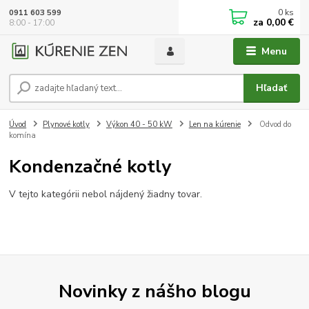
0
ks
0911 603 599
za
0,00 €
8:00 - 17:00
Menu
Hľadať
Úvod
Plynové kotly
Výkon 40 - 50 kW
Len na kúrenie
Odvod do
komína
Kondenzačné kotly
V tejto kategórii nebol nájdený žiadny tovar.
Novinky z nášho blogu