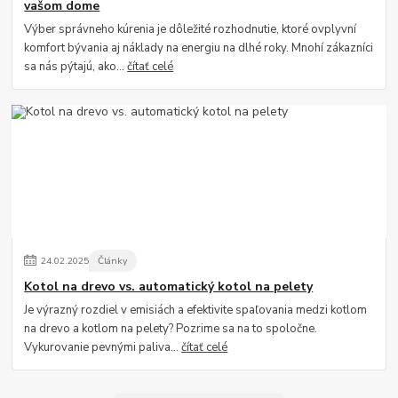
vašom dome
Výber správneho kúrenia je dôležité rozhodnutie, ktoré ovplyvní
komfort bývania aj náklady na energiu na dlhé roky. Mnohí zákazníci
sa nás pýtajú, ako...
čítať celé
24
.
02
.
2025
Články
Kotol na drevo vs. automatický kotol na pelety
Je výrazný rozdiel v emisiách a efektivite spaľovania medzi kotlom
na drevo a kotlom na pelety? Pozrime sa na to spoločne.
Vykurovanie pevnými paliva...
čítať celé