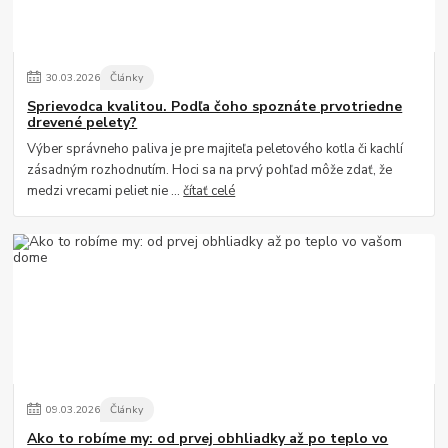
30
.
03
.
2026
Články
Sprievodca kvalitou. Podľa čoho spoznáte prvotriedne
drevené pelety?
Výber správneho paliva je pre majiteľa peletového kotla či kachlí
zásadným rozhodnutím. Hoci sa na prvý pohľad môže zdať, že
medzi vrecami peliet nie ...
čítať celé
09
.
03
.
2026
Články
Ako to robíme my: od prvej obhliadky až po teplo vo