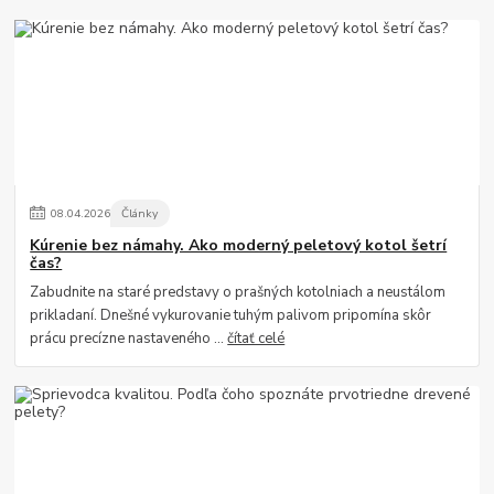
08
.
04
.
2026
Články
Kúrenie bez námahy. Ako moderný peletový kotol šetrí
čas?
Zabudnite na staré predstavy o prašných kotolniach a neustálom
prikladaní. Dnešné vykurovanie tuhým palivom pripomína skôr
prácu precízne nastaveného ...
čítať celé