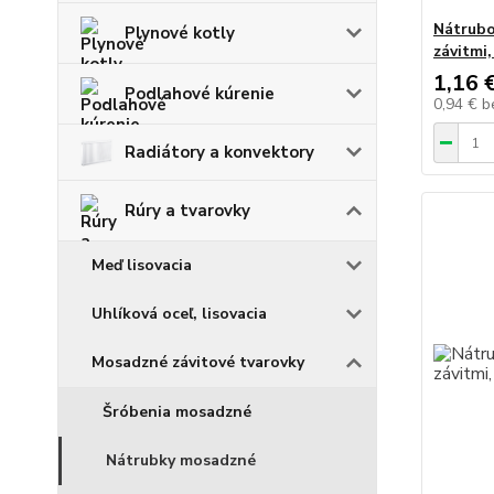
Nátrubo
Plynové kotly
závitmi
1,16 
Podlahové kúrenie
0,94 €
b
Radiátory a konvektory
Rúry a tvarovky
Meď lisovacia
Uhlíková oceľ, lisovacia
Mosadzné závitové tvarovky
Šróbenia mosadzné
Nátrubky mosadzné