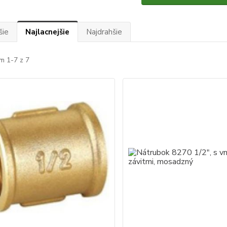
šie
Najlacnejšie
Najdrahšie
m 1-7 z 7