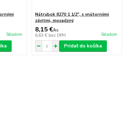
tornými
Nátrubok 8270 1 1/2", s vnútornými
závitmi, mosadzný
8,15 €
/
ks
Skladom
Skladom
6,63 €
bez DPH
íka
Pridať do košíka