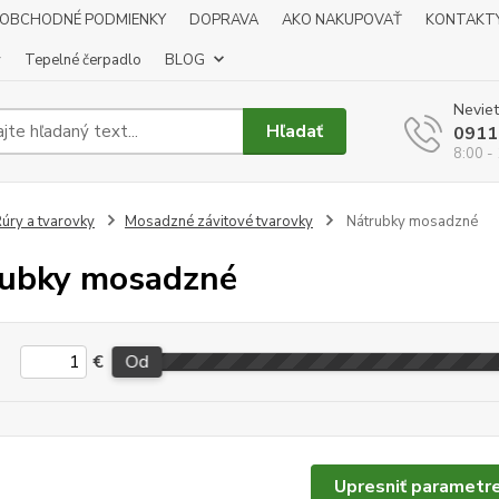
OBCHODNÉ PODMIENKY
DOPRAVA
AKO NAKUPOVAŤ
KONTAKT
y
Tepelné čerpadlo
BLOG
Neviet
Hľadať
0911
8:00 -
úry a tvarovky
Mosadzné závitové tvarovky
Nátrubky mosadzné
ubky mosadzné
€
Od
Upresniť parametr