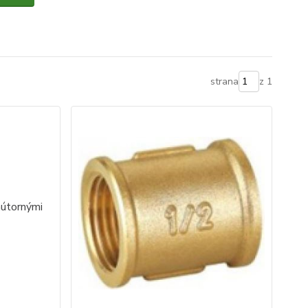
strana
z 1