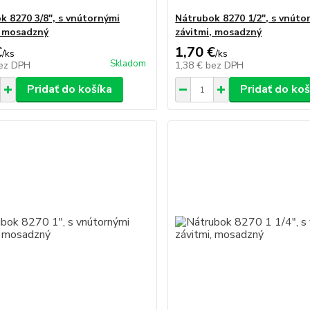
k 8270 3/8", s vnútornými
Nátrubok 8270 1/2", s vnúto
, mosadzný
závitmi, mosadzný
€
1,70 €
/
ks
/
ks
Skladom
ez DPH
1,38 €
bez DPH
Pridať do košíka
Pridať do koš