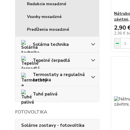
Redukcie mosadzné
Nátrubo
Vsuvky mosadzné
závitmi
2,90 
Predĺženia mosadzné
2,36 €
b
Solárna technika
Tepelné čerpadlá
Termostaty a regulačná
technika
Tuhé palivá
FOTOVOLTIKA
Solárne zostavy - fotovoltika