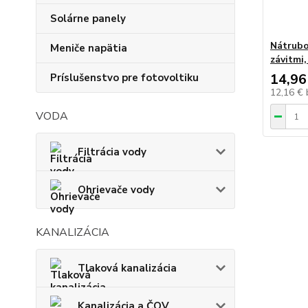
Solárne panely
Nátrubo
Meniče napätia
závitmi
14,96
Príslušenstvo pre fotovoltiku
12,16 €
VODA
Filtrácia vody
Ohrievače vody
KANALIZÁCIA
Tlaková kanalizácia
Kanalizácia a ČOV