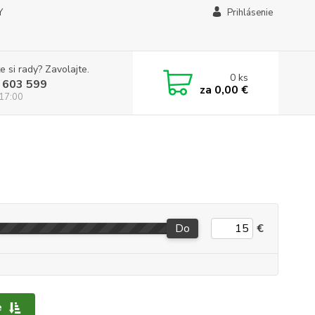
Y
Prihlásenie
e si rady? Zavolajte.
0
ks
 603 599
za
0,00 €
 17:00
Do
€
e