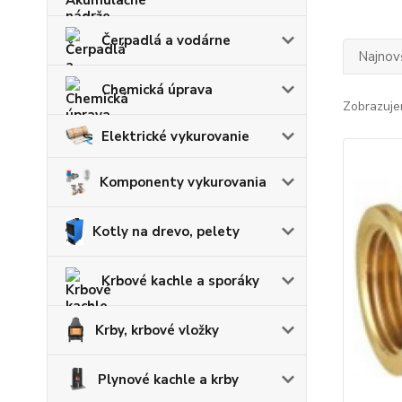
Čerpadlá a vodárne
Najnov
Chemická úprava
Zobrazuje
Elektrické vykurovanie
Komponenty vykurovania
Kotly na drevo, pelety
Krbové kachle a sporáky
Krby, krbové vložky
Plynové kachle a krby