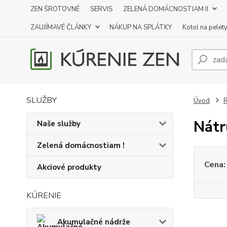
ZEN ŠROTOVNÉ
SERVIS
ZELENÁ DOMÁCNOSTIAM II
ZAUJÍMAVÉ ČLÁNKY
NÁKUP NA SPLÁTKY
Kotol na pelet
SLUŽBY
Úvod
R
Nátr
Naše služby
Zelená domácnostiam !
Cena:
Akciové produkty
KÚRENIE
Akumulačné nádrže