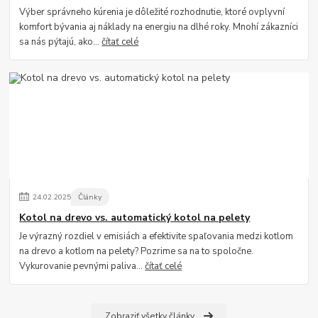
Výber správneho kúrenia je dôležité rozhodnutie, ktoré ovplyvní
komfort bývania aj náklady na energiu na dlhé roky. Mnohí zákazníci
sa nás pýtajú, ako...
čítať celé
24
.
02
.
2025
Články
Kotol na drevo vs. automatický kotol na pelety
Je výrazný rozdiel v emisiách a efektivite spaľovania medzi kotlom
na drevo a kotlom na pelety? Pozrime sa na to spoločne.
Vykurovanie pevnými paliva...
čítať celé
Zobraziť všetky články