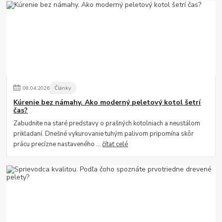
08
.
04
.
2026
Články
Kúrenie bez námahy. Ako moderný peletový kotol šetrí
čas?
Zabudnite na staré predstavy o prašných kotolniach a neustálom
prikladaní. Dnešné vykurovanie tuhým palivom pripomína skôr
prácu precízne nastaveného ...
čítať celé