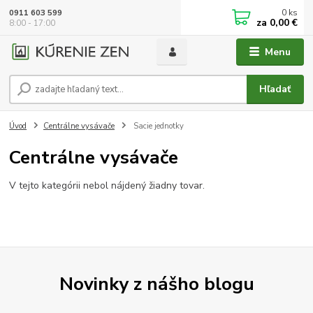
0
ks
0911 603 599
za
0,00 €
8:00 - 17:00
Menu
Hľadať
Úvod
Centrálne vysávače
Sacie jednotky
Centrálne vysávače
V tejto kategórii nebol nájdený žiadny tovar.
Novinky z nášho blogu