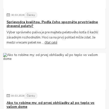
30
.
03
.
2026
Články
Sprievodca kvalitou. Podľa čoho spoznáte prvotriedne
drevené pelety?
Výber správneho paliva je pre majiteľa peletového kotla či kachlí
zásadným rozhodnutím. Hoci sa na prvý pohľad môže zdať, že
medzi vrecami peliet nie ...
čítať celé
09
.
03
.
2026
Články
Ako to robíme my: od prvej obhliadky až po teplo vo
vašom dome