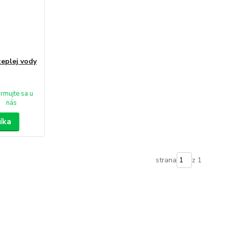
eplej vody
ormujte sa u
nás
íka
strana
z 1