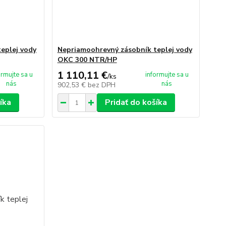
eplej vody
Nepriamoohrevný zásobník teplej vody
OKC 300 NTR/HP
1 110,11 €
ormujte sa u
informujte sa u
/
ks
nás
nás
902,53 €
bez DPH
íka
Pridať do košíka