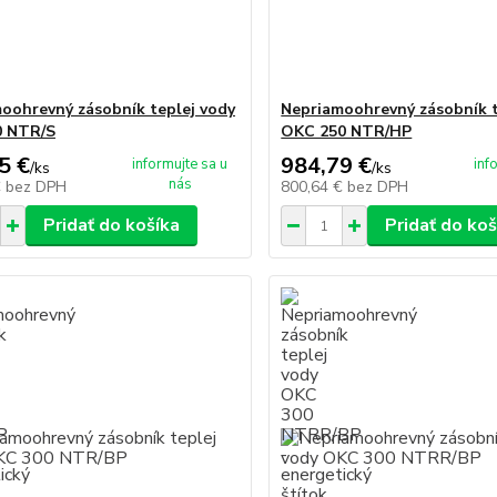
oohrevný zásobník teplej vody
Nepriamoohrevný zásobník t
0 NTR/S
OKC 250 NTR/HP
5 €
984,79 €
informujte sa u
inf
/
ks
/
ks
nás
€
bez DPH
800,64 €
bez DPH
Pridať do košíka
Pridať do koš