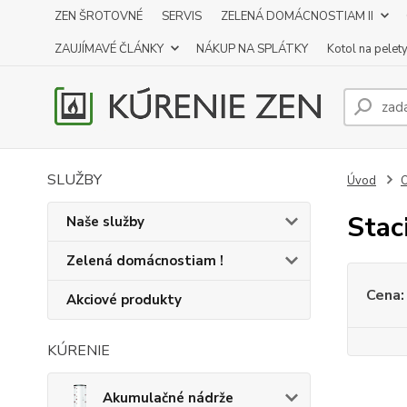
ZEN ŠROTOVNÉ
SERVIS
ZELENÁ DOMÁCNOSTIAM II
ZAUJÍMAVÉ ČLÁNKY
NÁKUP NA SPLÁTKY
Kotol na pelet
SLUŽBY
Úvod
O
Stac
Naše služby
Zelená domácnostiam !
Cena:
Akciové produkty
KÚRENIE
Akumulačné nádrže