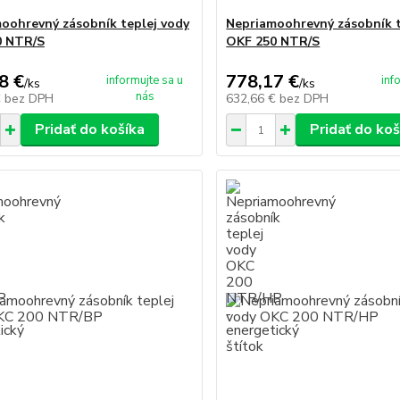
oohrevný zásobník teplej vody
Nepriamoohrevný zásobník t
0 NTR/S
OKF 250 NTR/S
8 €
778,17 €
informujte sa u
inf
/
ks
/
ks
nás
€
bez DPH
632,66 €
bez DPH
Pridať do košíka
Pridať do koš