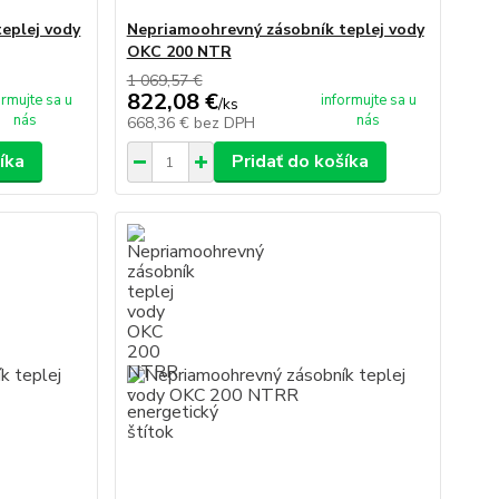
eplej vody
Nepriamoohrevný zásobník teplej vody
OKC 200 NTR
1 069,57 €
822,08 €
ormujte sa u
informujte sa u
/
ks
nás
nás
668,36 €
bez DPH
íka
Pridať do košíka