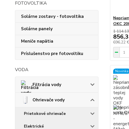
FOTOVOLTIKA
Solárne zostavy - fotovoltika
Nepriam
OKC 20
Solárne panely
1 114,13
856,3
Meniče napätia
696,22 
Príslušenstvo pre fotovoltiku
VODA
Novinka
Filtrácia vody
Ohrievače vody
Prietokové ohrievače
Elektrické