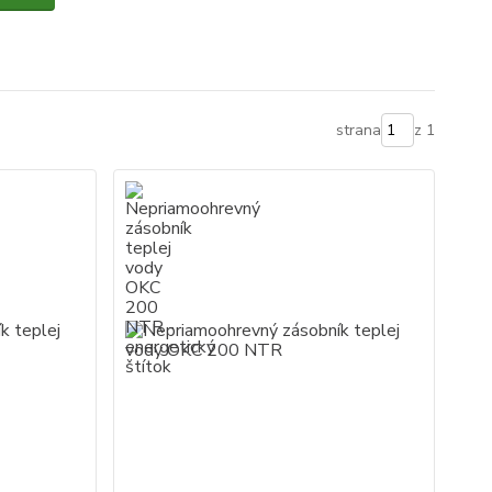
strana
z 1