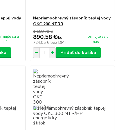
eplej vody
Nepriamoohrevný zásobník teplej vody
OKC 200 NTRR
1 158,70 €
890,58 €
ormujte sa u
informujte sa u
/
ks
nás
nás
724,05 €
bez DPH
íka
Pridať do košíka