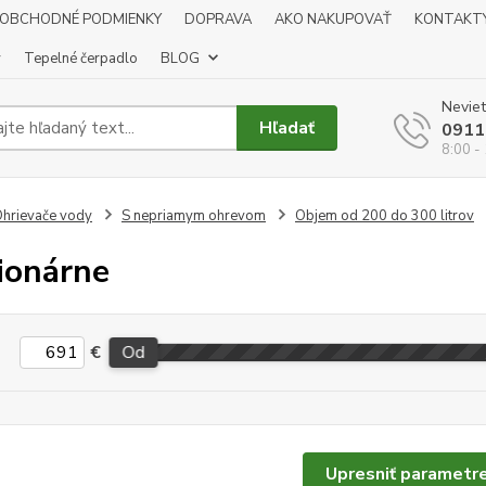
OBCHODNÉ PODMIENKY
DOPRAVA
AKO NAKUPOVAŤ
KONTAKT
y
Tepelné čerpadlo
BLOG
Neviet
Hľadať
0911
8:00 -
hrievače vody
S nepriamym ohrevom
Objem od 200 do 300 litrov
ionárne
€
Od
Upresniť parametr