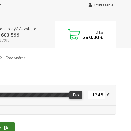
Y
Prihlásenie
e si rady? Zavolajte.
0
ks
 603 599
za
0,00 €
 17:00
Stacionárne
Do
€
e