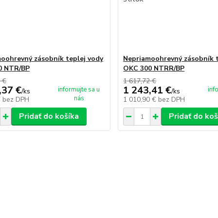
oohrevný zásobník teplej vody
Nepriamoohrevný zásobník t
0 NTR/BP
OKC 300 NTRR/BP
 €
1 617,72 €
,37 €
1 243,41 €
informujte sa u
inf
/
ks
/
ks
nás
€
bez DPH
1 010,90 €
bez DPH
Pridať do košíka
Pridať do koš