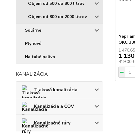
Objem od 500 do 800 litrov
Objem od 800 do 2000 litrov
Solárne
Nepriam
OKC 30
Plynové
1 470,65
1 130
Na tuhé palivo
919,00 
KANALIZÁCIA
Tlaková kanalizácia
Kanalizácia a ČOV
Kanalizačné rúry