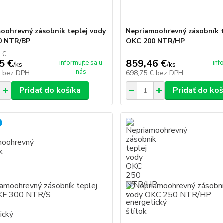
oohrevný zásobník teplej vody
Nepriamoohrevný zásobník t
0 NTR/BP
OKC 200 NTR/HP
 €
5 €
859,46 €
informujte sa u
inf
/
ks
/
ks
nás
€
bez DPH
698,75 €
bez DPH
Pridať do košíka
Pridať do koš