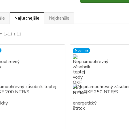
šie
Najlacnejšie
Najdrahšie
m 1-11 z 11
Novinka