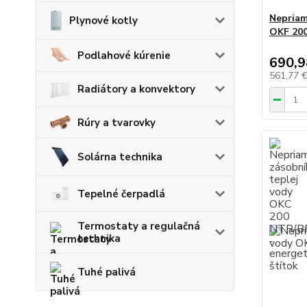
Nepriam
Plynové kotly
OKF 20
Podlahové kúrenie
690,9
561,77 
Radiátory a konvektory
Rúry a tvarovky
Solárna technika
Tepelné čerpadlá
Termostaty a regulačná
technika
Tuhé palivá