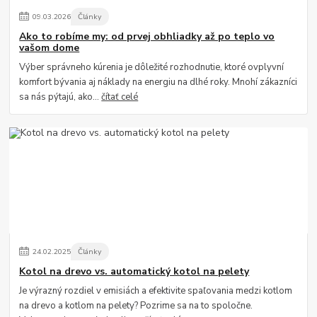
09
.
03
.
2026
Články
Ako to robíme my: od prvej obhliadky až po teplo vo
vašom dome
Výber správneho kúrenia je dôležité rozhodnutie, ktoré ovplyvní
komfort bývania aj náklady na energiu na dlhé roky. Mnohí zákazníci
sa nás pýtajú, ako...
čítať celé
24
.
02
.
2025
Články
Kotol na drevo vs. automatický kotol na pelety
Je výrazný rozdiel v emisiách a efektivite spaľovania medzi kotlom
na drevo a kotlom na pelety? Pozrime sa na to spoločne.