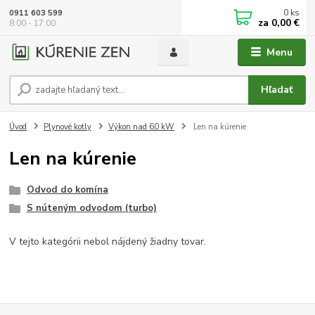
0
ks
0911 603 599
za
0,00 €
8:00 - 17:00
Menu
Hľadať
Úvod
Plynové kotly
Výkon nad 60 kW
Len na kúrenie
Len na kúrenie
Odvod do komína
S núteným odvodom (turbo)
V tejto kategórii nebol nájdený žiadny tovar.