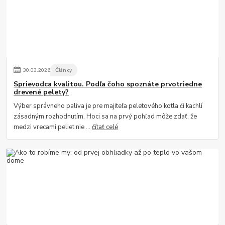
30
.
03
.
2026
Články
Sprievodca kvalitou. Podľa čoho spoznáte prvotriedne
drevené pelety?
Výber správneho paliva je pre majiteľa peletového kotla či kachlí
zásadným rozhodnutím. Hoci sa na prvý pohľad môže zdať, že
medzi vrecami peliet nie ...
čítať celé