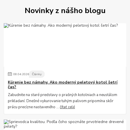
Novinky z nášho blogu
08
.
04
.
2026
Články
Kúrenie bez námahy. Ako moderný peletový kotol šetrí
čas?
Zabudnite na staré predstavy o prašných kotolniach a neustálom
prikladaní. Dnešné vykurovanie tuhým palivom pripomína skôr
prácu precízne nastaveného ...
čítať celé