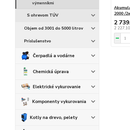
výmenníkmi
Akumula
2000 /2
S ohrevom TÚV
2 739
2 227,1
Objem od 3001 do 5000 litrov
Príslušenstvo
Čerpadlá a vodárne
Chemická úprava
Elektrické vykurovanie
Komponenty vykurovania
Kotly na drevo, pelety