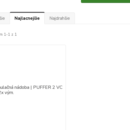
šie
Najlacnejšie
Najdrahšie
m 1-1 z 1