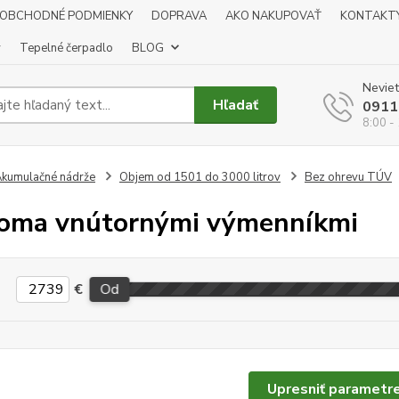
OBCHODNÉ PODMIENKY
DOPRAVA
AKO NAKUPOVAŤ
KONTAKT
y
Tepelné čerpadlo
BLOG
Neviet
Hľadať
0911
8:00 -
kumulačné nádrže
Objem od 1501 do 3000 litrov
Bez ohrevu TÚV
oma vnútornými výmenníkmi
€
Od
Upresniť parametr