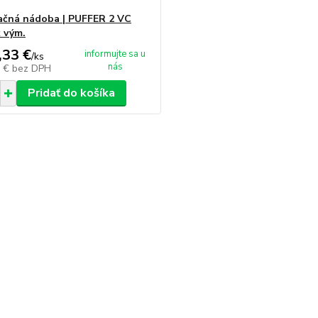
čná nádoba | PUFFER 2 VC
x vým.
,33 €
informujte sa u
/
ks
nás
0 €
bez DPH
Pridať do košíka