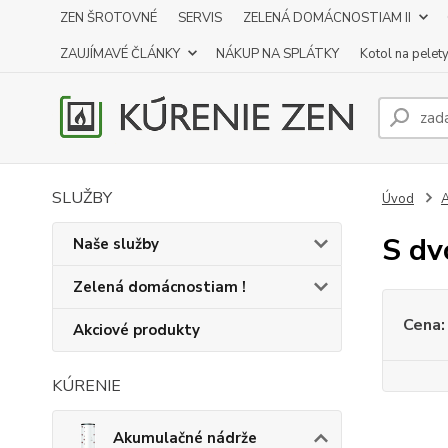
ZEN ŠROTOVNÉ
SERVIS
ZELENÁ DOMÁCNOSTIAM II
ZAUJÍMAVÉ ČLÁNKY
NÁKUP NA SPLÁTKY
Kotol na pelet
SLUŽBY
Úvod
A
S dv
Naše služby
Zelená domácnostiam !
Cena:
Akciové produkty
KÚRENIE
Akumulačné nádrže