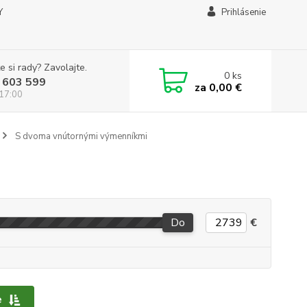
Y
Prihlásenie
e si rady? Zavolajte.
0
ks
 603 599
za
0,00 €
 17:00
S dvoma vnútornými výmenníkmi
Do
€
e