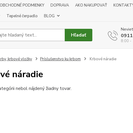
OBCHODNÉ PODMIENKY
DOPRAVA
AKO NAKUPOVAŤ
KONTAKT
y
Tepelné čerpadlo
BLOG
Neviet
Hľadať
0911
8:00 -
rby, krbové vložky
Príslušenstvo ku krbom
Krbové náradie
vé náradie
ategórii nebol nájdený žiadny tovar.