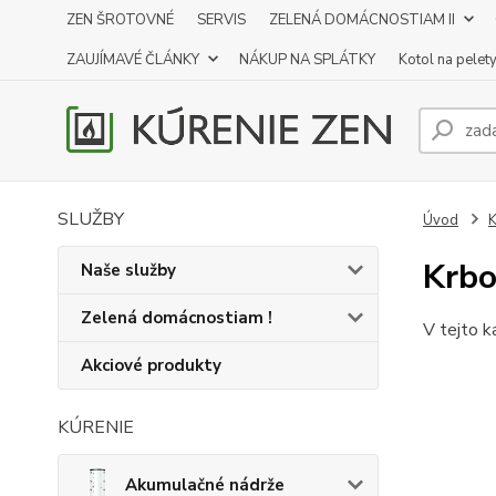
ZEN ŠROTOVNÉ
SERVIS
ZELENÁ DOMÁCNOSTIAM II
ZAUJÍMAVÉ ČLÁNKY
NÁKUP NA SPLÁTKY
Kotol na pelet
SLUŽBY
Úvod
K
Krbo
Naše služby
Zelená domácnostiam !
V tejto k
Akciové produkty
KÚRENIE
Akumulačné nádrže