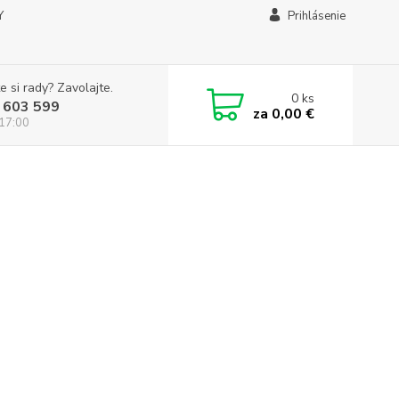
Y
Prihlásenie
e si rady? Zavolajte.
0
ks
 603 599
za
0,00 €
 17:00