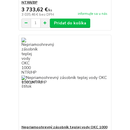
NTRR/BP
3 733,62 €
/
ks
informujte sa u nás
3 035,46 €
bez DPH
Pridať do košíka
Nepriamoohrevný zásobník teplej vody OKC 1000