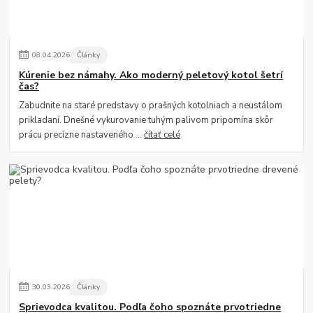
08
.
04
.
2026
Články
Kúrenie bez námahy. Ako moderný peletový kotol šetrí
čas?
Zabudnite na staré predstavy o prašných kotolniach a neustálom
prikladaní. Dnešné vykurovanie tuhým palivom pripomína skôr
prácu precízne nastaveného ...
čítať celé
30
.
03
.
2026
Články
Sprievodca kvalitou. Podľa čoho spoznáte prvotriedne