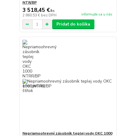
NTR/BP
3 518,45 €
/
ks
informujte sa u nás
2 860,53 €
bez DPH
Pridať do košíka
Nepriamoohrevný zásobník teplej vody OKC 1000