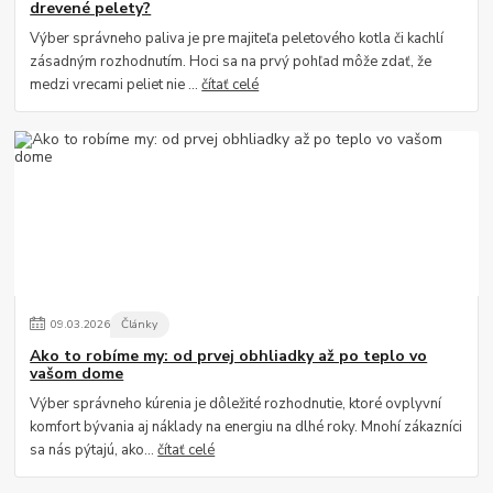
drevené pelety?
Výber správneho paliva je pre majiteľa peletového kotla či kachlí
zásadným rozhodnutím. Hoci sa na prvý pohľad môže zdať, že
medzi vrecami peliet nie ...
čítať celé
09
.
03
.
2026
Články
Ako to robíme my: od prvej obhliadky až po teplo vo
vašom dome
Výber správneho kúrenia je dôležité rozhodnutie, ktoré ovplyvní
komfort bývania aj náklady na energiu na dlhé roky. Mnohí zákazníci
sa nás pýtajú, ako...
čítať celé