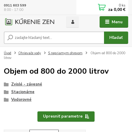
0
ks
0911 603 599
za
0,00 €
8:00 - 17:00
Menu
Hľadať
Úvod
Ohrievače vody
S nepriamym ohrevom
Objem od 800 do 2000
litrov
Objem od 800 do 2000 litrov
Zvislé - závesné
Stacionárne
Vodorovné
Upresniť parametre