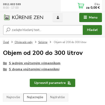
0
ks
0911 603 599
za
0,00 €
8:00 - 17:00
Menu
Hľadať
Úvod
Ohrievače vody
Solárne
Objem od 200 do 300 litrov
Objem od 200 do 300 litrov
S jedným vnútorným výmenníkom
S dvoma vnútornými výmenníkmi
Upresniť parametre
Najnovšie
Najlacnejšie
Najdrahšie