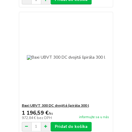
Baxi UBVT 300 DC dvojitá špirála 300 l
1 196,59 €
/
ks
informujte sa u nás
972,84 €
bez DPH
Pridať do košíka