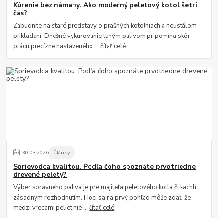
Kúrenie bez námahy. Ako moderný peletový kotol šetrí
čas?
Zabudnite na staré predstavy o prašných kotolniach a neustálom
prikladaní. Dnešné vykurovanie tuhým palivom pripomína skôr
prácu precízne nastaveného ...
čítať celé
30
.
03
.
2026
Články
Sprievodca kvalitou. Podľa čoho spoznáte prvotriedne
drevené pelety?
Výber správneho paliva je pre majiteľa peletového kotla či kachlí
zásadným rozhodnutím. Hoci sa na prvý pohľad môže zdať, že
medzi vrecami peliet nie ...
čítať celé