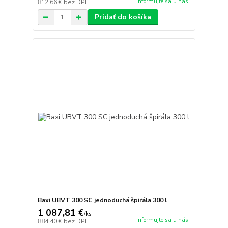
informujte sa u nás
812,66 €
bez DPH
Pridať do košíka
Baxi UBVT 300 SC jednoduchá špirála 300 l
1 087,81 €
/
ks
informujte sa u nás
884,40 €
bez DPH