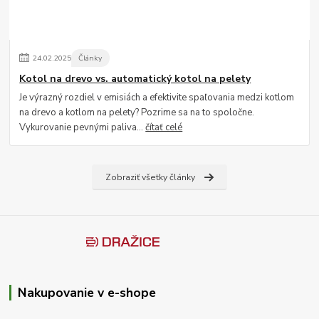
24
.
02
.
2025
Články
Kotol na drevo vs. automatický kotol na pelety
Je výrazný rozdiel v emisiách a efektivite spaľovania medzi kotlom
na drevo a kotlom na pelety? Pozrime sa na to spoločne.
Vykurovanie pevnými paliva...
čítať celé
Zobraziť všetky články
Nakupovanie v e-shope