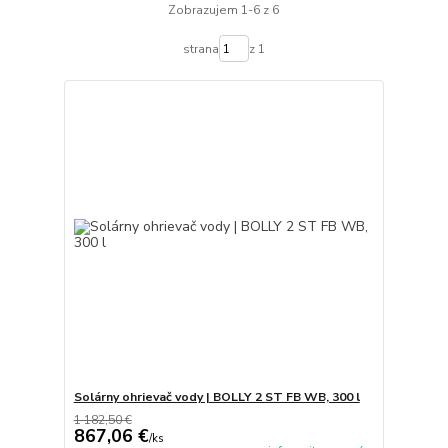
Zobrazujem 1-6 z 6
strana
z 1
Solárny ohrievač vody | BOLLY 2 ST FB WB, 300 l
1 182,50 €
867,06 €
/
ks