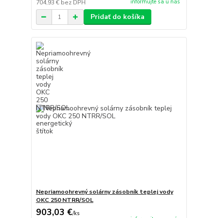
informujte sa u nás
704,93 €
bez DPH
Pridať do košíka
Nepriamoohrevný solárny zásobník teplej vody
OKC 250 NTRR/SOL
903,03 €
/
ks