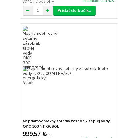
informujte sa u nás
734,17 €
bez DPH
Pridať do košíka
Nepriamoohrevný solárny zásobník teplej vody
OKC 300 NTRR/SOL
999,57 €
/
ks