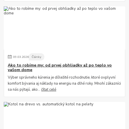
09
.
03
.
2026
Články
Ako to robíme my: od prvej obhliadky až po teplo vo
vašom dome
Výber správneho kúrenia je dôležité rozhodnutie, ktoré ovplyvní
komfort bývania aj náklady na energiu na dlhé roky. Mnohí zákazníci
sa nás pýtajú, ako...
čítať celé