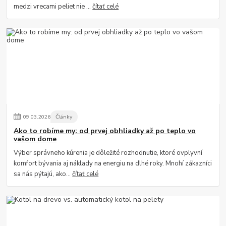
medzi vrecami peliet nie ...
čítať celé
09
.
03
.
2026
Články
Ako to robíme my: od prvej obhliadky až po teplo vo
vašom dome
Výber správneho kúrenia je dôležité rozhodnutie, ktoré ovplyvní
komfort bývania aj náklady na energiu na dlhé roky. Mnohí zákazníci
sa nás pýtajú, ako...
čítať celé