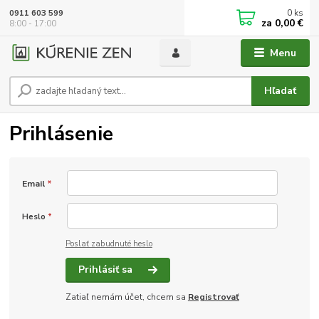
0
ks
0911 603 599
za
0,00 €
8:00 - 17:00
Menu
Hľadať
Prihlásenie
Email
*
Heslo
*
Poslať zabudnuté heslo
Prihlásiť sa
Zatiaľ nemám účet, chcem sa
Registrovať