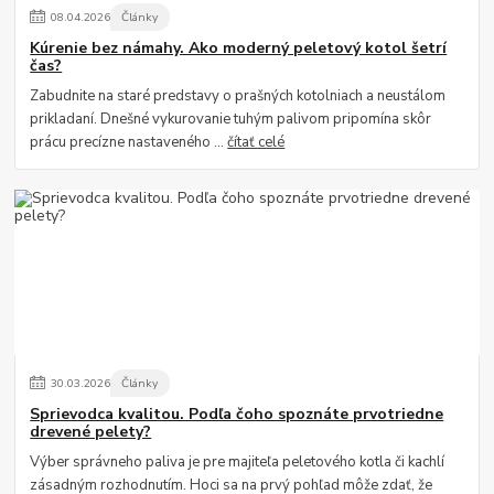
08
.
04
.
2026
Články
Kúrenie bez námahy. Ako moderný peletový kotol šetrí
čas?
Zabudnite na staré predstavy o prašných kotolniach a neustálom
prikladaní. Dnešné vykurovanie tuhým palivom pripomína skôr
prácu precízne nastaveného ...
čítať celé
30
.
03
.
2026
Články
Sprievodca kvalitou. Podľa čoho spoznáte prvotriedne
drevené pelety?
Výber správneho paliva je pre majiteľa peletového kotla či kachlí
zásadným rozhodnutím. Hoci sa na prvý pohľad môže zdať, že