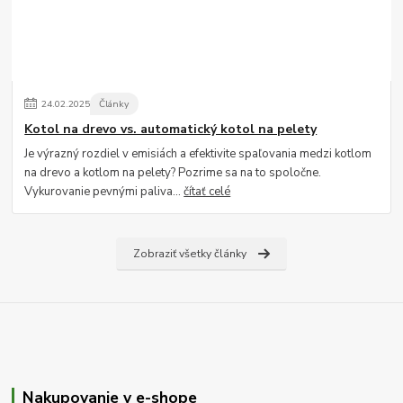
24
.
02
.
2025
Články
Kotol na drevo vs. automatický kotol na pelety
Je výrazný rozdiel v emisiách a efektivite spaľovania medzi kotlom
na drevo a kotlom na pelety? Pozrime sa na to spoločne.
Vykurovanie pevnými paliva...
čítať celé
Zobraziť všetky články
Nakupovanie v e-shope