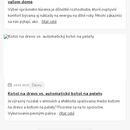
vašom dome
Výber správneho kúrenia je dôležité rozhodnutie, ktoré ovplyvní
komfort bývania aj náklady na energiu na dlhé roky. Mnohí zákazníci
sa nás pýtajú, ako...
čítať celé
24
.
02
.
2025
Články
Kotol na drevo vs. automatický kotol na pelety
Je výrazný rozdiel v emisiách a efektivite spaľovania medzi kotlom
na drevo a kotlom na pelety? Pozrime sa na to spoločne.
Vykurovanie pevnými paliva...
čítať celé