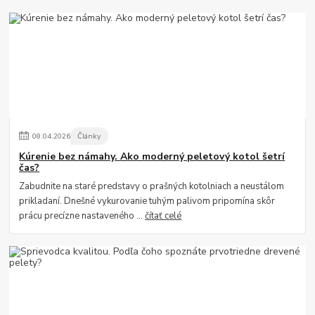
08
.
04
.
2026
Články
Kúrenie bez námahy. Ako moderný peletový kotol šetrí
čas?
Zabudnite na staré predstavy o prašných kotolniach a neustálom
prikladaní. Dnešné vykurovanie tuhým palivom pripomína skôr
prácu precízne nastaveného ...
čítať celé