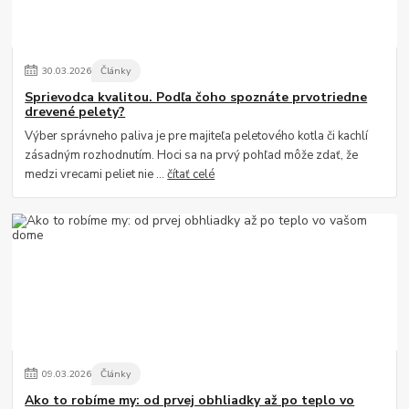
30
.
03
.
2026
Články
Sprievodca kvalitou. Podľa čoho spoznáte prvotriedne
drevené pelety?
Výber správneho paliva je pre majiteľa peletového kotla či kachlí
zásadným rozhodnutím. Hoci sa na prvý pohľad môže zdať, že
medzi vrecami peliet nie ...
čítať celé
09
.
03
.
2026
Články
Ako to robíme my: od prvej obhliadky až po teplo vo