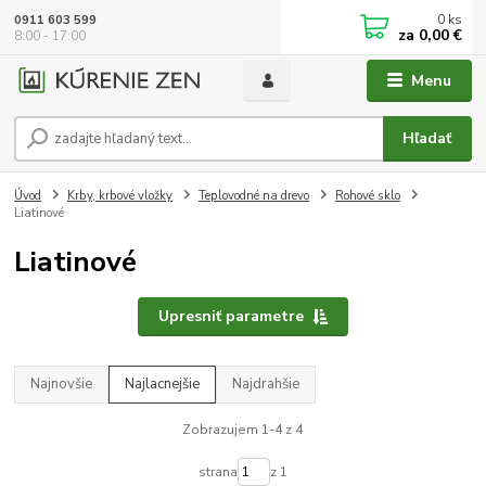
0
ks
0911 603 599
za
0,00 €
8:00 - 17:00
Menu
Hľadať
Úvod
Krby, krbové vložky
Teplovodné na drevo
Rohové sklo
Liatinové
Liatinové
Upresniť parametre
Najnovšie
Najlacnejšie
Najdrahšie
Zobrazujem 1-4 z 4
strana
z 1