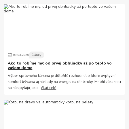
09
.
03
.
2026
Články
Ako to robíme my: od prvej obhliadky až po teplo vo
vašom dome
Výber správneho kúrenia je dôležité rozhodnutie, ktoré ovplyvní
komfort bývania aj náklady na energiu na dlhé roky. Mnohí zákazníci
sa nás pýtajú, ako...
čítať celé