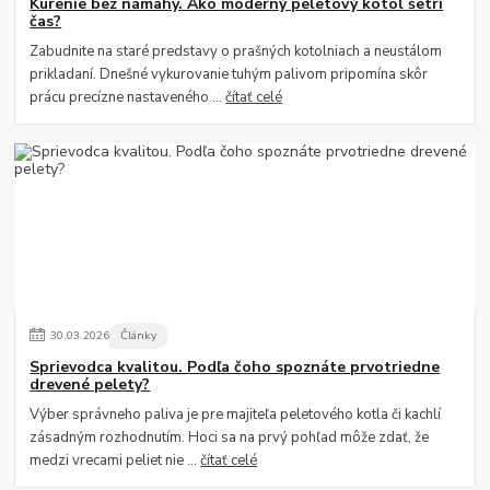
Kúrenie bez námahy. Ako moderný peletový kotol šetrí
čas?
Zabudnite na staré predstavy o prašných kotolniach a neustálom
prikladaní. Dnešné vykurovanie tuhým palivom pripomína skôr
prácu precízne nastaveného ...
čítať celé
30
.
03
.
2026
Články
Sprievodca kvalitou. Podľa čoho spoznáte prvotriedne
drevené pelety?
Výber správneho paliva je pre majiteľa peletového kotla či kachlí
zásadným rozhodnutím. Hoci sa na prvý pohľad môže zdať, že
medzi vrecami peliet nie ...
čítať celé