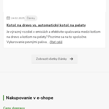
24
.
02
.
2025
Články
Kotol na drevo vs. automatický kotol na pelety
Je výrazný rozdiel v emisiách a efektivite spaľovania medzi kotlom
na drevo a kotlom na pelety? Pozrime sa na to spoločne.
Vykurovanie pevnými paliva...
čítať celé
Zobraziť všetky články
Nakupovanie v e-shope
Ceny dopravy