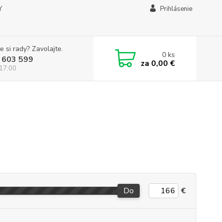
Y
Prihlásenie
e si rady? Zavolajte.
0
ks
 603 599
za
0,00 €
 17:00
Do
€