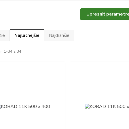
Upresniť parametr
šie
Najlacnejšie
Najdrahšie
m 1-34 z 34