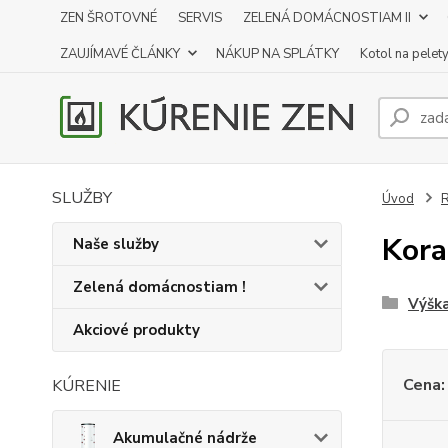
ZEN ŠROTOVNÉ
SERVIS
ZELENÁ DOMÁCNOSTIAM II
ZAUJÍMAVÉ ČLÁNKY
NÁKUP NA SPLÁTKY
Kotol na pelet
SLUŽBY
Úvod
R
Kora
Naše služby
Zelená domácnostiam !
Výšk
Akciové produkty
Cena:
KÚRENIE
Akumulačné nádrže