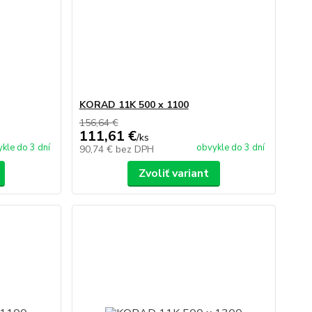
KORAD 11K 500 x 1100
156,64 €
111,61 €
/
ks
kle do 3 dní
obvykle do 3 dní
90,74 €
bez DPH
Zvoliť variant