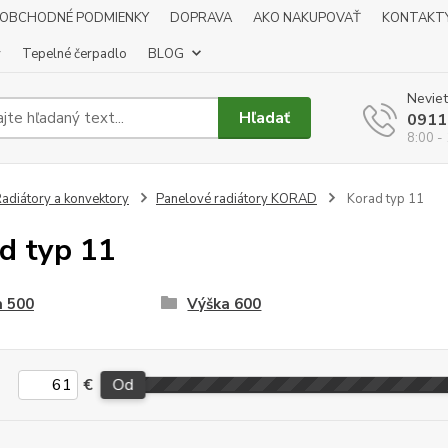
OBCHODNÉ PODMIENKY
DOPRAVA
AKO NAKUPOVAŤ
KONTAKT
y
Tepelné čerpadlo
BLOG
Neviet
Hľadať
0911
8:00 -
adiátory a konvektory
Panelové radiátory KORAD
Korad typ 11
d typ 11
a 500
Výška 600
€
Od