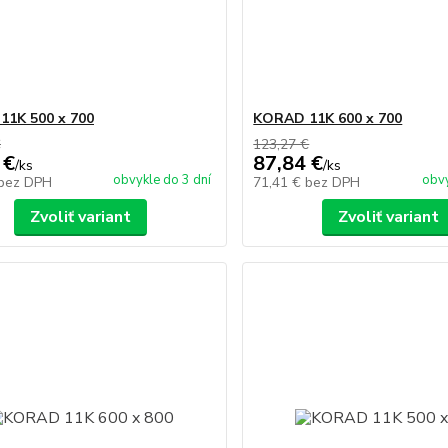
1K 500 x 700
KORAD 11K 600 x 700
€
123,27 €
 €
87,84 €
/
ks
/
ks
obvykle do 3 dní
obvy
bez DPH
71,41 €
bez DPH
Zvoliť variant
Zvoliť variant