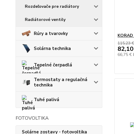
Rozdeľovače pre radiátory
Radiátorové ventily
Rúry a tvarovky
KORAD 1
115,23 
82,10
Solárna technika
66,75 €
Tepelné čerpadlá
Termostaty a regulačná
technika
Tuhé palivá
FOTOVOLTIKA
Solárne zostavy - fotovoltika