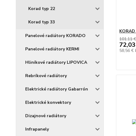
Korad typ 22
Korad typ 33
KORAD 1
Panelové radiátory KORADO
101,11 
72,03
Panelové radiátory KERMI
58,56 €
Hliníkové radiátory LIPOVICA
Rebríkové radiátory
Elektrické radiátory Gabarrón
Elektrické konvektory
Dizajnové radiátory
Infrapanely