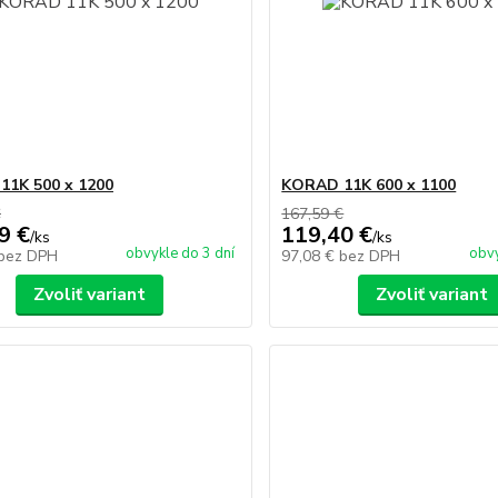
1K 500 x 1200
KORAD 11K 600 x 1100
€
167,59 €
9 €
119,40 €
/
ks
/
ks
obvykle do 3 dní
obvy
bez DPH
97,08 €
bez DPH
Zvoliť variant
Zvoliť variant