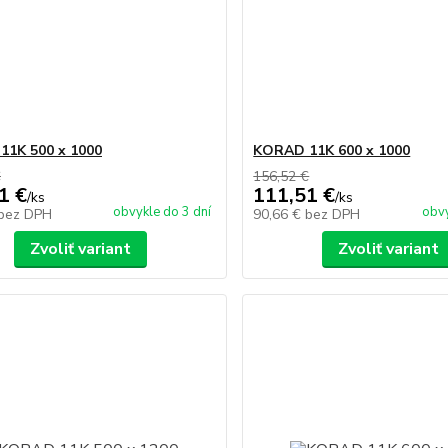
1K 500 x 1000
KORAD 11K 600 x 1000
€
156,52 €
1 €
111,51 €
/
ks
/
ks
obvykle do 3 dní
obvy
bez DPH
90,66 €
bez DPH
Zvoliť variant
Zvoliť variant