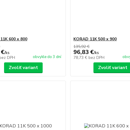
1K 600 x 800
KORAD 11K 500 x 900
€
135,92 €
 €
96,83 €
/
ks
/
ks
obvykle do 3 dní
obvy
bez DPH
78,73 €
bez DPH
Zvoliť variant
Zvoliť variant