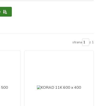
e
strana
z 1