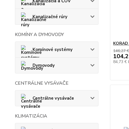
Kanalizácia a ČOV
Kanalizačné rúry
KOMÍNY A DYMOVODY
KORAD 1
Komínové systémy
146,27 
104,2
84,73 €
Dymovody
CENTRÁLNE VYSÁVAČE
Centrálne vysávače
KLIMATIZÁCIA