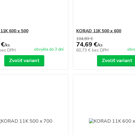
1K 600 x 500
KORAD 11K 500 x 600
€
104,83 €
 €
74,69 €
/
ks
/
ks
obvykle do 3 dní
obvy
bez DPH
60,73 €
bez DPH
Zvoliť variant
Zvoliť variant