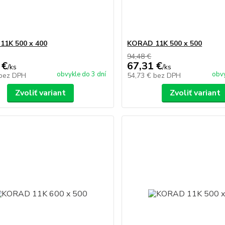
1K 500 x 400
KORAD 11K 500 x 500
94,48 €
 €
67,31 €
/
ks
/
ks
obvykle do 3 dní
obvy
bez DPH
54,73 €
bez DPH
Zvoliť variant
Zvoliť variant